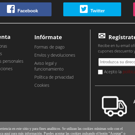
Facebook
Twitter
enta
Infórmate
Regístrat
Recibe en tu email of
pras
Formas de pago
cupones descuento 
s
Envíos y devoluciones
s personales
Aviso legal y
cciones
funcionamiento
Acepto la
políti
Política de privacidad
Cookies
iencia en este sitio y para fines analíticos. Se utilizan las cookies mínimas solo con el
ica
aquí
para más información. Puedes aceptar las cookies pulsando el botón "Aceptar" o