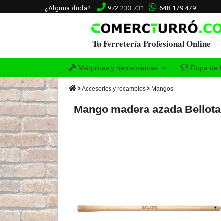
¿Alguna duda?
972 233 731
648 179 479
Tu Ferretería Profesional Online
Máquinas y herramientas
Ropa de t
Accesorios y recambios
Mangos
Mango madera azada Bellota