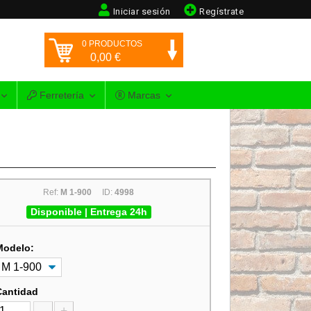
Iniciar sesión
Regístrate
0
PRODUCTOS
0,00
€
Ferretería
Marcas
Ref:
M 1-900
ID:
4998
Disponible | Entrega 24h
Modelo:
Cantidad
-
+