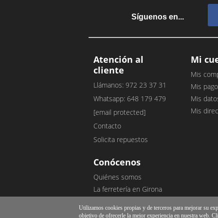
Síguenos en...
Atención al
Mi cu
cliente
Mis com
Llámanos: 972 23 37 31
Mis pago
Whatsapp: 648 179 479
Mis dato
Mis dire
[email protected]
Contacto
Solicita repuestos
Conócenos
Quiénes somos
La ferretería en Girona
Nuestro blog
Utilizamos cookies propias y de terceros para mejorar su exper
Opiniones de clientes
objetivo de ofrecerle la mejor experiencia en nuestra web. Cl