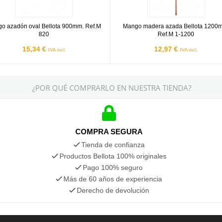
o azadón oval Bellota 900mm. Ref.M
Mango madera azada Bellota 1200
820
Ref.M 1-1200
15,34 €
12,97 €
IVA incl.
IVA incl.
¿POR QUÉ COMPRARLO EN NUESTRA TIENDA?
COMPRA SEGURA
Tienda de confianza
Productos Bellota 100% originales
Pago 100% seguro
Más de 60 años de experiencia
Derecho de devolución