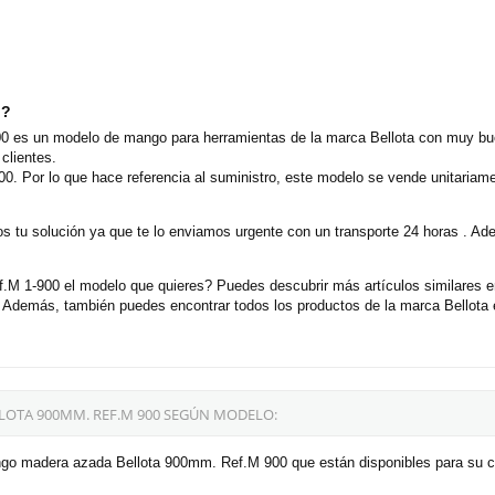
o?
es un modelo de mango para herramientas de la marca Bellota con muy buen
clientes.
00. Por lo que hace referencia al suministro, este modelo se vende unitaria
 tu solución ya que te lo enviamos urgente con un transporte 24 horas . Ad
 1-900 el modelo que quieres? Puedes descubrir más artículos similares e
demás, también puedes encontrar todos los productos de la marca Bellota en
OTA 900MM. REF.M 900 SEGÚN MODELO:
ngo madera azada Bellota 900mm. Ref.M 900 que están disponibles para su 