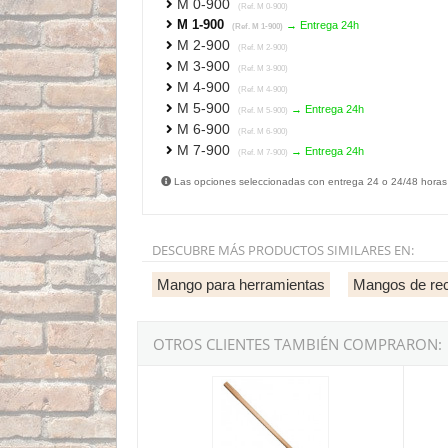
M 0-900
(Ref. M 0-900)
M 1-900
→ Entrega 24h
(Ref. M 1-900)
M 2-900
(Ref. M 2-900)
M 3-900
(Ref. M 3-900)
M 4-900
(Ref. M 4-900)
M 5-900
→ Entrega 24h
(Ref. M 5-900)
M 6-900
(Ref. M 6-900)
M 7-900
→ Entrega 24h
(Ref. M 7-900)
Las opciones seleccionadas con entrega 24 o 24/48 horas
DESCUBRE MÁS PRODUCTOS SIMILARES EN:
Mango para herramientas
Mangos de rec
OTROS CLIENTES TAMBIÉN COMPRARON:
Mango de madera para azada Mod. 127 de 9
Mango