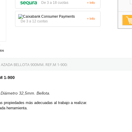
De 3 a 18 cuotas
+ Info
+ Info
De 3 a 12 cuotas
tos
ZADA BELLOTA 900MM. REF.M 1-900:
M 1-900
Diámetro 32,5mm. Bellota.
s propiedades más adecuadas al trabajo a realizar.
ada herramienta.