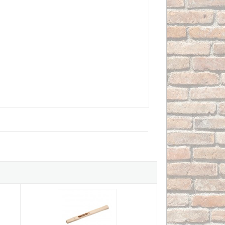
0mm. Ref.M 1-1200
Mango madera martillo mecánico Bellota Ref.M 8011-A