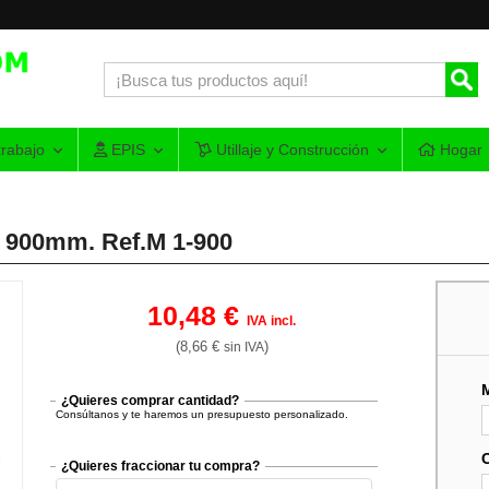
rabajo
EPIS
Utillaje y Construcción
Hogar
 900mm. Ref.M 1-900
10,48 €
IVA incl.
(8,66 €
)
sin IVA
¿Quieres comprar cantidad?
Consúltanos y te haremos un presupuesto personalizado.
¿Quieres fraccionar tu compra?