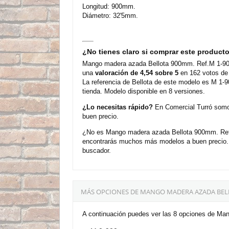
Longitud: 900mm.
Diámetro: 32'5mm.
¿No tienes claro si comprar este product
Mango madera azada Bellota 900mm. Ref.M 1-900 
una
valoración de 4,54 sobre 5
en 162 votos de 
La referencia de Bellota de este modelo es M 1-9
tienda. Modelo disponible en 8 versiones.
¿Lo necesitas rápido?
En Comercial Turró somos
buen precio.
¿No es Mango madera azada Bellota 900mm. Ref.M
encontrarás muchos más modelos a buen precio. A
buscador.
MÁS OPCIONES DE MANGO MADERA AZADA BELL
A continuación puedes ver las 8 opciones de Ma