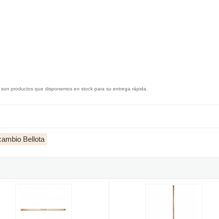
 son productos que disponemos en stock para su entrega rápida.
ambio Bellota
00mm
 azadón oval Bellota 900mm. Ref.M 820
Mango madera azada Bellota 120