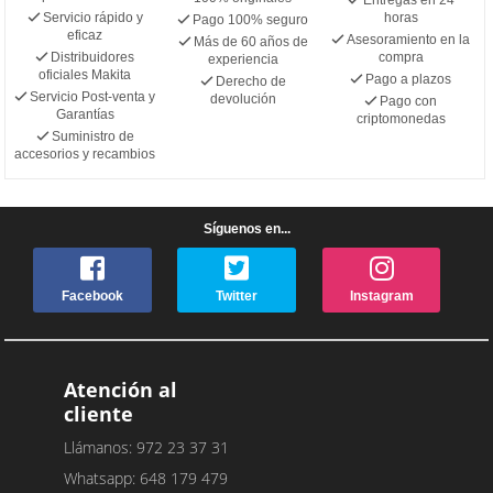
Servicio rápido y
horas
Pago 100% seguro
eficaz
Asesoramiento en la
Más de 60 años de
Distribuidores
compra
experiencia
oficiales Makita
Pago a plazos
Derecho de
Servicio Post-venta y
devolución
Pago con
Garantías
criptomonedas
Suministro de
accesorios y recambios
Síguenos en...
Facebook
Twitter
Instagram
Atención al
cliente
Llámanos: 972 23 37 31
Whatsapp: 648 179 479