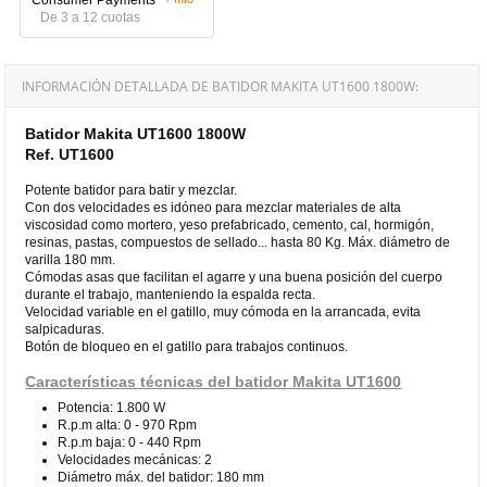
De 3 a 12 cuotas
INFORMACIÓN DETALLADA DE BATIDOR MAKITA UT1600 1800W:
Batidor Makita UT1600 1800W
Ref. UT1600
Potente batidor para batir y mezclar.
Con dos velocidades es idóneo para mezclar materiales de alta
viscosidad como mortero, yeso prefabricado, cemento, cal, hormigón,
resinas, pastas, compuestos de sellado... hasta 80 Kg. Máx. diámetro de
varilla 180 mm.
Cómodas asas que facilitan el agarre y una buena posición del cuerpo
durante el trabajo, manteniendo la espalda recta.
Velocidad variable en el gatillo, muy cómoda en la arrancada, evita
salpicaduras.
Botón de bloqueo en el gatillo para trabajos continuos.
Características técnicas del batidor Makita UT1600
Potencia: 1.800 W
R.p.m alta: 0 - 970 Rpm
R.p.m baja: 0 - 440 Rpm
Velocidades mecánicas: 2
Diámetro máx. del batidor: 180 mm