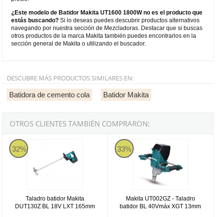
¿Este modelo de Batidor Makita UT1600 1800W no es el producto que
estás buscando?
Si lo deseas puedes descubrir productos alternativos
navegando por nuestra sección de Mezcladoras. Destacar que si buscas
otros productos de la marca Makita también puedes encontrarlos en la
sección general de Makita o utilizando el buscador.
DESCUBRE MÁS PRODUCTOS SIMILARES EN:
Batidora de cemento cola
Batidor Makita
OTROS CLIENTES TAMBIÉN COMPRARON:
Taladro batidor Makita DUT130Z BL 18V LXT 165mm
Makita UT002GZ - Taladro batid
32%
33%
Taladro batidor Makita
Makita UT002GZ - Taladro
DUT130Z BL 18V LXT 165mm
batidor BL 40Vmáx XGT 13mm