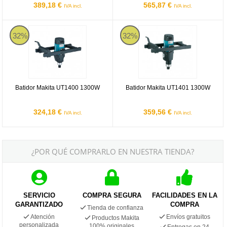
389,18 €
565,87 €
IVA incl.
IVA incl.
Batidor Makita UT1400 1300W
Batidor Makita UT1401 1300W
32%
32%
Batidor Makita UT1400 1300W
Batidor Makita UT1401 1300W
324,18 €
359,56 €
IVA incl.
IVA incl.
¿POR QUÉ COMPRARLO EN NUESTRA TIENDA?
SERVICIO
COMPRA SEGURA
FACILIDADES EN LA
GARANTIZADO
COMPRA
Tienda de confianza
Atención
Envíos gratuitos
Productos Makita
personalizada
100% originales
Entregas en 24