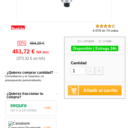
4.47/5 en 74 votos
Ref:
UT1600
ID:
17496
32%
664,29 €
Disponible | Entrega 24h
451,72 €
IVA incl.
(373,32 €
)
sin IVA
Cantidad
-
+
¿Quieres comprar cantidad?
Consúltanos y te haremos un
presupuesto personalizado.
Añadir al carrito
¿Quieres fraccionar tu
compra?
+ Info
De 3 a 18 cuotas
+ Info