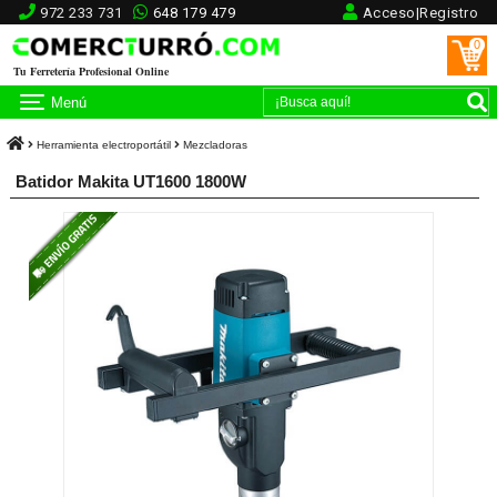
972 233 731
648 179 479
Acceso|Registro
0
Tu Ferretería Profesional Online
Menú
Herramienta electroportátil
Mezcladoras
Batidor Makita UT1600 1800W