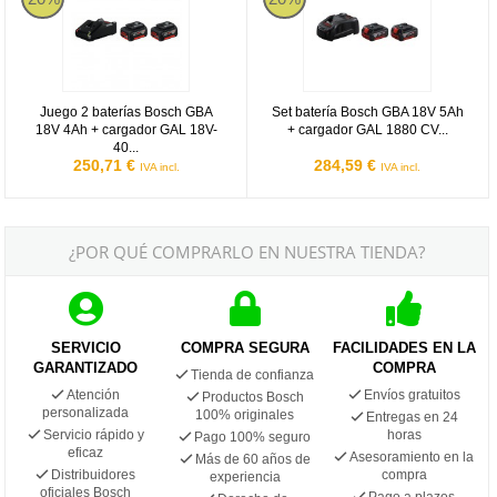
Juego 2 baterías Bosch GBA
Set batería Bosch GBA 18V 5Ah
18V 4Ah + cargador GAL 18V-
+ cargador GAL 1880 CV...
40...
250,71 €
284,59 €
IVA incl.
IVA incl.
¿POR QUÉ COMPRARLO EN NUESTRA TIENDA?
SERVICIO
COMPRA SEGURA
FACILIDADES EN LA
GARANTIZADO
COMPRA
Tienda de confianza
Atención
Envíos gratuitos
Productos Bosch
personalizada
100% originales
Entregas en 24
Servicio rápido y
horas
Pago 100% seguro
eficaz
Asesoramiento en la
Más de 60 años de
Distribuidores
compra
experiencia
oficiales Bosch
Pago a plazos