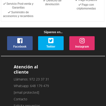
Derecho de
Servicio Post-venta y
devolución
Pago con
Garantías
criptomonedas
Suministro de
accesorios y recambios
Síguenos en...
Facebook
Twitter
Instagram
Atención al
cliente
Llámanos: 972 23 37 31
Whatsapp: 648 179 479
[email protected]
Contacto
Solicita repuestos