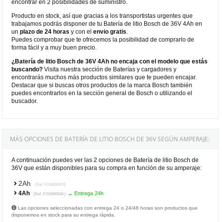
encontrar en 2 posibilidades de suministro.
Producto en stock, así que gracias a los transportistas urgentes que
trabajamos podrás disponer de tu Batería de litio Bosch de 36V 4Ah en
un
plazo de 24 horas
y con el
envio gratis
.
Puedes comprobar que te ofrecemos la posibilidad de comprarlo de
forma fácil y a muy buen precio.
¿Batería de litio Bosch de 36V 4Ah no encaja con el modelo que estás
buscando?
Visita nuestra sección de Baterías y cargadores y
encontrarás muchos más productos similares que te pueden encajar.
Destacar que si buscas otros productos de la marca Bosch también
puedes encontrarlos en la sección general de Bosch o utilizando el
buscador.
MÁS OPCIONES DE BATERÍA DE LITIO BOSCH DE 36V SEGÚN AMPERAJE:
A continuación puedes ver las 2 opciones de Batería de litio Bosch de
36V que están disponibles para su compra en función de su amperaje:
2Ah
(Ref. F016800474)
4Ah
→ Entrega 24h
(Ref. F016800346 )
Las opciones seleccionadas con entrega 24 o 24/48 horas son productos que
disponemos en stock para su entrega rápida.