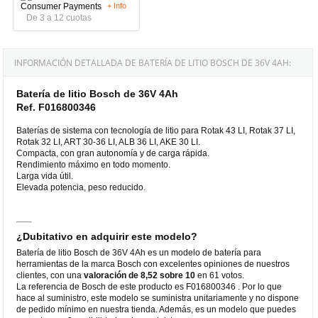
+ Info
De 3 a 12 cuotas
INFORMACIÓN DETALLADA DE BATERÍA DE LITIO BOSCH DE 36V 4AH:
Batería de litio Bosch de 36V 4Ah
Ref. F016800346
Baterías de sistema con tecnología de litio para Rotak 43 LI, Rotak 37 LI,
Rotak 32 LI, ART 30-36 LI, ALB 36 LI, AKE 30 LI.
Compacta, con gran autonomía y de carga rápida.
Rendimiento máximo en todo momento.
Larga vida útil.
Elevada potencia, peso reducido.
¿Dubitativo en adquirir este modelo?
Batería de litio Bosch de 36V 4Ah es un modelo de batería para
herramientas de la marca Bosch con excelentes opiniones de nuestros
clientes, con una
valoración de 8,52 sobre 10
en 61 votos.
La referencia de Bosch de este producto es F016800346 . Por lo que
hace al suministro, este modelo se suministra unitariamente y no dispone
de pedido mínimo en nuestra tienda. Además, es un modelo que puedes