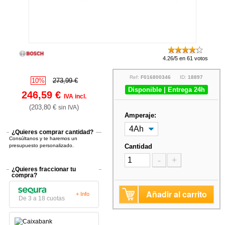
4.26/5 en 61 votos
Ref:
F016800346
ID:
18897
10%
273,99 €
Disponible | Entrega 24h
246,59 €
IVA incl.
(203,80 €
)
sin IVA
Amperaje:
¿Quieres comprar cantidad?
Consúltanos y te haremos un
presupuesto personalizado.
Cantidad
-
+
¿Quieres fraccionar tu
compra?
Añadir al carrito
+ Info
De 3 a 18 cuotas