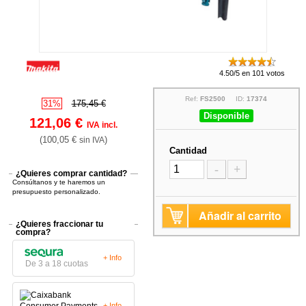
4.50/5 en 101 votos
Ref:
FS2500
ID:
17374
31%
175,45 €
Disponible
121,06 €
IVA incl.
(100,05 €
)
sin IVA
Cantidad
-
+
¿Quieres comprar cantidad?
Consúltanos y te haremos un
presupuesto personalizado.
Añadir al carrito
¿Quieres fraccionar tu
compra?
+ Info
De 3 a 18 cuotas
+ Info