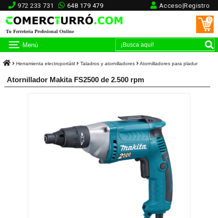
972 233 731
648 179 479
Acceso|Registro
0
Tu Ferretería Profesional Online
Menú
Herramienta electroportátil
Taladros y atornilladores
Atornilladores para pladur
Atornillador Makita FS2500 de 2.500 rpm