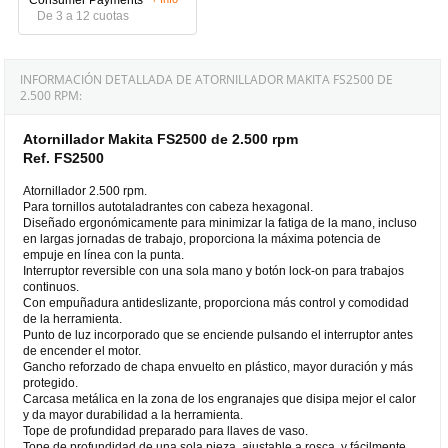
De 3 a 12 cuotas
INFORMACIÓN DETALLADA DE ATORNILLADOR MAKITA FS2500 DE
2.500 RPM:
Atornillador Makita FS2500 de 2.500 rpm
Ref. FS2500
Atornillador 2.500 rpm.
Para tornillos autotaladrantes con cabeza hexagonal.
Diseñado ergonómicamente para minimizar la fatiga de la mano, incluso
en largas jornadas de trabajo, proporciona la máxima potencia de
empuje en línea con la punta.
Interruptor reversible con una sola mano y botón lock-on para trabajos
continuos.
Con empuñadura antideslizante, proporciona más control y comodidad
de la herramienta.
Punto de luz incorporado que se enciende pulsando el interruptor antes
de encender el motor.
Gancho reforzado de chapa envuelto en plástico, mayor duración y más
protegido.
Carcasa metálica en la zona de los engranajes que disipa mejor el calor
y da mayor durabilidad a la herramienta.
Tope de profundidad preparado para llaves de vaso.
Tope de profundidad de una sola pieza, ajustable a rosca, y fácilmente