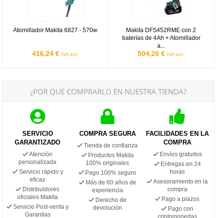
Atornillador Makita 6827 - 570w
Makita DFS452RME con 2
baterías de 4Ah + Atornillador
a...
416,24 €
504,26 €
IVA incl.
IVA incl.
¿POR QUÉ COMPRARLO EN NUESTRA TIENDA?
SERVICIO
COMPRA SEGURA
FACILIDADES EN LA
GARANTIZADO
COMPRA
Tienda de confianza
Atención
Envíos gratuitos
Productos Makita
personalizada
100% originales
Entregas en 24
Servicio rápido y
horas
Pago 100% seguro
eficaz
Asesoramiento en la
Más de 60 años de
Distribuidores
compra
experiencia
oficiales Makita
Pago a plazos
Derecho de
Servicio Post-venta y
devolución
Pago con
Garantías
criptomonedas