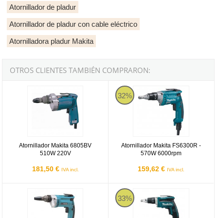
Atornillador de pladur
Atornillador de pladur con cable eléctrico
Atornilladora pladur Makita
OTROS CLIENTES TAMBIÉN COMPRARON:
Atornillador Makita 6805BV 510W 220V
Atornillador Makita FS6300R - 5
32%
Atornillador Makita 6805BV
Atornillador Makita FS6300R -
510W 220V
570W 6000rpm
181,50 €
159,62 €
IVA incl.
IVA incl.
Atornillador Makita 6827 - 570w
Makita DFS452RME con 2 baterías d
33%