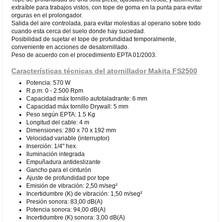
extraíble para trabajos vistos, con tope de goma en la punta para evitar
orguras en el prolongador.
Salida del aire controlada, para evitar molestias al operario sobre todo
cuando esta cerca del suelo donde hay suciedad.
Posibilidad de sujetar el tope de profundidad temporalmente,
conveniente en acciones de desatornillado.
Peso de acuerdo con el procedimiento EPTA 01/2003.
Características técnicas del atornillador Makita FS2500
Potencia: 570 W
R.p.m: 0 - 2.500 Rpm
Capacidad máx tornillo autotaladrante: 6 mm
Capacidad máx tornillo Drywall: 5 mm
Peso según EPTA: 1.5 Kg
Longitud del cable: 4 m
Dimensiones: 280 x 70 x 192 mm
Velocidad variable (interruptor)
Inserción: 1/4" hex.
Iluminación integrada
Empuñadura antideslizante
Gancho para el cinturón
Ajuste de profundidad por tope
Emisión de vibración: 2,50 m/seg²
Incertidumbre (K) de vibración: 1,50 m/seg²
Presión sonora: 83,00 dB(A)
Potencia sonora: 94,00 dB(A)
Incertidumbre (K) sonora: 3,00 dB(A)