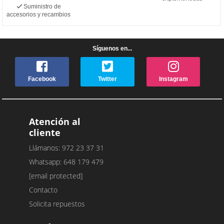
Suministro de
accesorios y recambios
Síguenos en...
Facebook
Twitter
Instagram
Atención al
cliente
Llámanos: 972 23 37 31
Whatsapp: 648 179 479
[email protected]
Contacto
Solicita repuestos