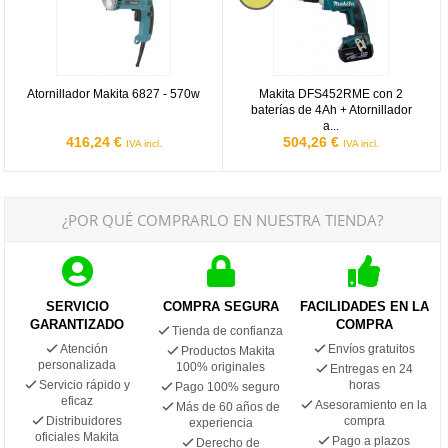
Atornillador Makita 6827 - 570w
Makita DFS452RME con 2
baterías de 4Ah + Atornillador
a...
416,24 €
504,26 €
IVA incl.
IVA incl.
¿POR QUÉ COMPRARLO EN NUESTRA TIENDA?
SERVICIO
COMPRA SEGURA
FACILIDADES EN LA
GARANTIZADO
COMPRA
Tienda de confianza
Atención
Envíos gratuitos
Productos Makita
personalizada
100% originales
Entregas en 24
Servicio rápido y
horas
Pago 100% seguro
eficaz
Asesoramiento en la
Más de 60 años de
Distribuidores
compra
experiencia
oficiales Makita
Pago a plazos
Derecho de