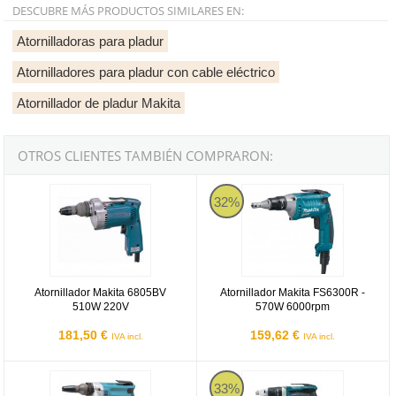
DESCUBRE MÁS PRODUCTOS SIMILARES EN:
Atornilladoras para pladur
Atornilladores para pladur con cable eléctrico
Atornillador de pladur Makita
OTROS CLIENTES TAMBIÉN COMPRARON:
Atornillador Makita 6805BV 510W 220V
Atornillador Makita FS6300R - 5
32%
Atornillador Makita 6805BV
Atornillador Makita FS6300R -
510W 220V
570W 6000rpm
181,50 €
159,62 €
IVA incl.
IVA incl.
Atornillador Makita 6827 - 570w
Makita DFS452RME con 2 baterías d
33%