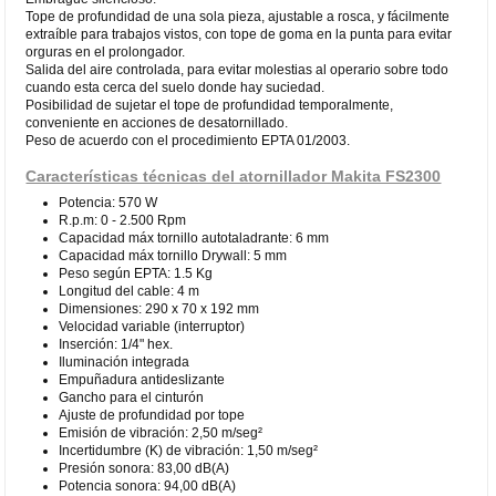
Tope de profundidad de una sola pieza, ajustable a rosca, y fácilmente
extraíble para trabajos vistos, con tope de goma en la punta para evitar
orguras en el prolongador.
Salida del aire controlada, para evitar molestias al operario sobre todo
cuando esta cerca del suelo donde hay suciedad.
Posibilidad de sujetar el tope de profundidad temporalmente,
conveniente en acciones de desatornillado.
Peso de acuerdo con el procedimiento EPTA 01/2003.
Características técnicas del atornillador Makita FS2300
Potencia: 570 W
R.p.m: 0 - 2.500 Rpm
Capacidad máx tornillo autotaladrante: 6 mm
Capacidad máx tornillo Drywall: 5 mm
Peso según EPTA: 1.5 Kg
Longitud del cable: 4 m
Dimensiones: 290 x 70 x 192 mm
Velocidad variable (interruptor)
Inserción: 1/4" hex.
Iluminación integrada
Empuñadura antideslizante
Gancho para el cinturón
Ajuste de profundidad por tope
Emisión de vibración: 2,50 m/seg²
Incertidumbre (K) de vibración: 1,50 m/seg²
Presión sonora: 83,00 dB(A)
Potencia sonora: 94,00 dB(A)