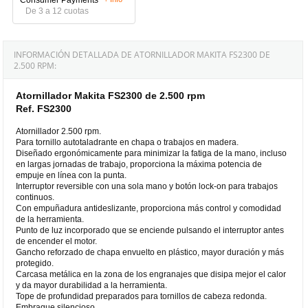
De 3 a 12 cuotas
INFORMACIÓN DETALLADA DE ATORNILLADOR MAKITA FS2300 DE
2.500 RPM:
Atornillador Makita FS2300 de 2.500 rpm
Ref. FS2300
Atornillador 2.500 rpm.
Para tornillo autotaladrante en chapa o trabajos en madera.
Diseñado ergonómicamente para minimizar la fatiga de la mano, incluso
en largas jornadas de trabajo, proporciona la máxima potencia de
empuje en línea con la punta.
Interruptor reversible con una sola mano y botón lock-on para trabajos
continuos.
Con empuñadura antideslizante, proporciona más control y comodidad
de la herramienta.
Punto de luz incorporado que se enciende pulsando el interruptor antes
de encender el motor.
Gancho reforzado de chapa envuelto en plástico, mayor duración y más
protegido.
Carcasa metálica en la zona de los engranajes que disipa mejor el calor
y da mayor durabilidad a la herramienta.
Tope de profundidad preparados para tornillos de cabeza redonda.
Embrague silencioso.