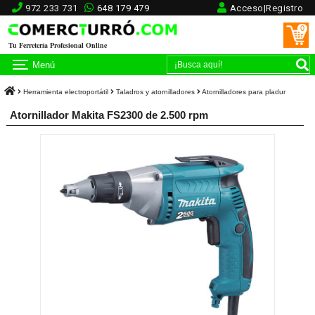
972 233 731
648 179 479
Acceso|Registro
0
Tu Ferretería Profesional Online
Menú
Herramienta electroportátil
Taladros y atornilladores
Atornilladores para pladur
Atornillador Makita FS2300 de 2.500 rpm