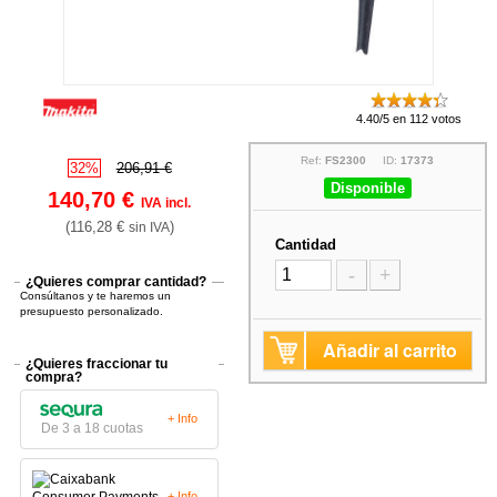
4.40/5 en 112 votos
Ref:
FS2300
ID:
17373
32%
206,91 €
Disponible
140,70 €
IVA incl.
(116,28 €
)
sin IVA
Cantidad
-
+
¿Quieres comprar cantidad?
Consúltanos y te haremos un
presupuesto personalizado.
Añadir al carrito
¿Quieres fraccionar tu
compra?
+ Info
De 3 a 18 cuotas
+ Info