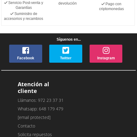
Servicio Post-venta y
devolución
Pago con
Garantías
criptomonedas
Suministro de
accesorios y recambios
Síguenos en...
Facebook
Twitter
Instagram
Atención al
cliente
Llámanos: 972 23 37 31
Whatsapp: 648 179 479
[email protected]
Contacto
Solicita repuestos