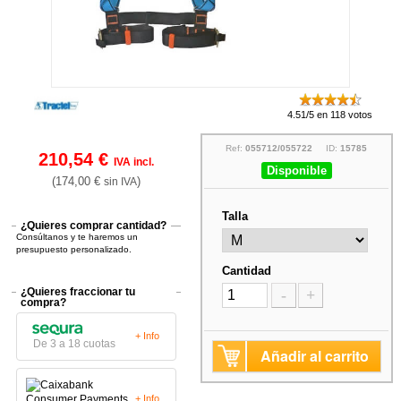
4.51/5 en 118 votos
Ref:
055712/055722
ID:
15785
210,54 €
IVA incl.
Disponible
(174,00 €
)
sin IVA
Talla
¿Quieres comprar cantidad?
Consúltanos y te haremos un
presupuesto personalizado.
Cantidad
¿Quieres fraccionar tu
-
+
compra?
+ Info
De 3 a 18 cuotas
Añadir al carrito
+ Info