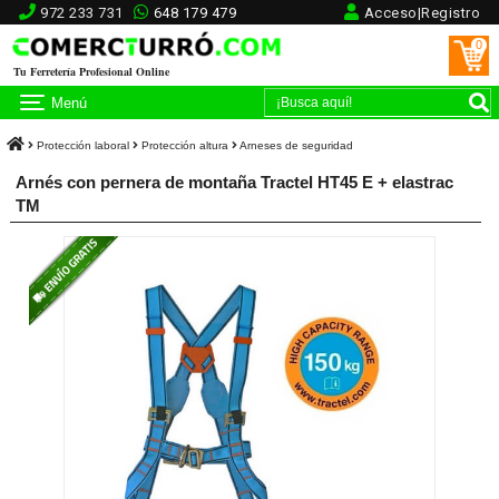
972 233 731
648 179 479
Acceso|Registro
0
Tu Ferretería Profesional Online
Menú
Protección laboral
Protección altura
Arneses de seguridad
Arnés con pernera de montaña Tractel HT45 E + elastrac
TM