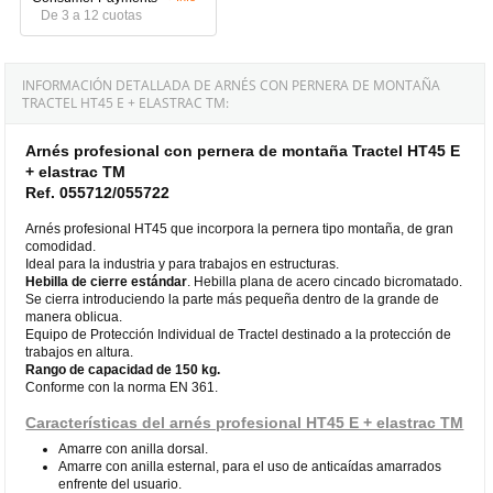
De 3 a 12 cuotas
INFORMACIÓN DETALLADA DE ARNÉS CON PERNERA DE MONTAÑA
TRACTEL HT45 E + ELASTRAC TM:
Arnés profesional con pernera de montaña Tractel HT45 E
+ elastrac TM
Ref. 055712/055722
Arnés profesional HT45 que incorpora la pernera tipo montaña, de gran
comodidad.
Ideal para la industria y para trabajos en estructuras.
Hebilla de cierre estándar
. Hebilla plana de acero cincado bicromatado.
Se cierra introduciendo la parte más pequeña dentro de la grande de
manera oblicua.
Equipo de Protección Individual de Tractel destinado a la protección de
trabajos en altura.
Rango de capacidad de 150 kg.
Conforme con la norma EN 361.
Características del arnés profesional HT45 E + elastrac TM
Amarre con anilla dorsal.
Amarre con anilla esternal, para el uso de anticaídas amarrados
enfrente del usuario.