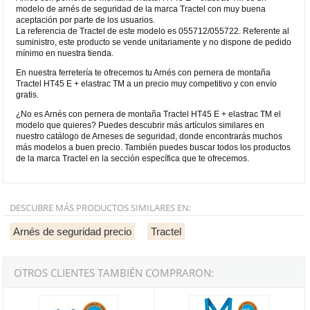
modelo de arnés de seguridad de la marca Tractel con muy buena
aceptación por parte de los usuarios.
La referencia de Tractel de este modelo es 055712/055722. Referente al
suministro, este producto se vende unitariamente y no dispone de pedido
mínimo en nuestra tienda.
En nuestra ferretería te ofrecemos tu Arnés con pernera de montaña
Tractel HT45 E + elastrac TM a un precio muy competitivo y con envío
gratis.
¿No es Arnés con pernera de montaña Tractel HT45 E + elastrac TM el
modelo que quieres? Puedes descubrir más artículos similares en
nuestro catálogo de Arneses de seguridad, donde encontrarás muchos
más modelos a buen precio. También puedes buscar todos los productos
de la marca Tractel en la sección específica que te ofrecemos.
DESCUBRE MÁS PRODUCTOS SIMILARES EN:
Arnés de seguridad precio
Tractel
OTROS CLIENTES TAMBIÉN COMPRARON:
Arnés profesional con pernera de montaña Tractel HT44
Arnés profesional Tractel HT22 con