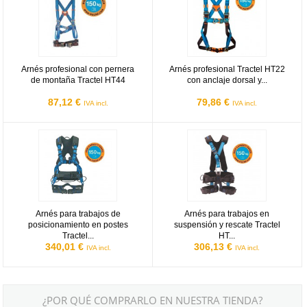
Arnés profesional con pernera
Arnés profesional Tractel HT22
de montaña Tractel HT44
con anclaje dorsal y...
87,12 €
79,86 €
IVA incl.
IVA incl.
Arnés para trabajos de posicionamiento en postes Tractel HT Elect
Arnés para trabajos en suspensió
Arnés para trabajos de
Arnés para trabajos en
posicionamiento en postes
suspensión y rescate Tractel
Tractel...
HT...
340,01 €
306,13 €
IVA incl.
IVA incl.
¿POR QUÉ COMPRARLO EN NUESTRA TIENDA?