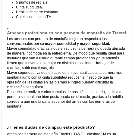
5 puntos de reglaje.
Cinta subglútea.
Hebilla de cierre estándar.
Cajetines elastrac TM.
Arneses profesionales con pernera de montaña de Tractel
Los arneses con pernera de montaña mejoran respecto a los
convencionales por su
mayor comodidad y mayor seguridad.
Mayor comodidad gracias a que en su uso la pernera no queda ubicada
de manera incómoda en la entrepierna. De modo que resulta ideal para
usuarios que van a usarlo durante tiempo prolongado y que además
tienen que moverse o trabajar en distintas posiciones: trabajar de
cuclillas, subir escaleras, etc.
Mayor seguridad, ya que en caso de un eventual caída, la pernera tipo
montaña junto con la cinta subglútea reducen el riesgo de que la
opresión de las cintas en las piernas e ingles puedan dificultar la
circulación sanguínea.
Después de realizar varios cambios de posición del usuario, la cinta de
pernera se mantiene bien posicionada en el muslo, gracias a la hebilla
corredera que une la parte superior del arnés con las perneras de
montaña.
¿Tienes dudas de comprar este producto?
Arnés con pernera de montaña Tractel HT45 E + elastrac TM es un