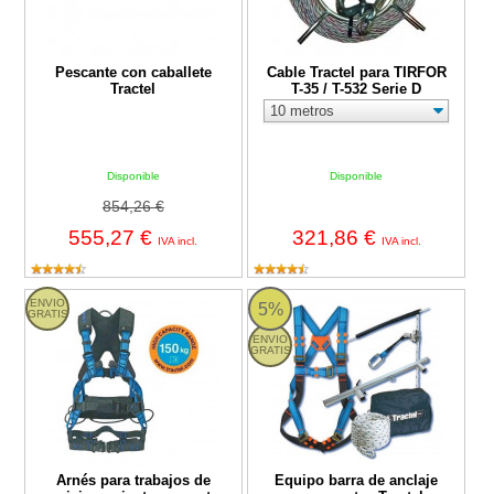
Pescante con caballete
Cable Tractel para TIRFOR
Tractel
T-35 / T-532 Serie D
Disponible
Disponible
854,26 €
555,27 €
321,86 €
IVA incl.
IVA incl.
Arnés para trabajos de posicionamiento en postes Tractel HT Ele
Equipo barra de anclaje para puert
ENVIO
5%
GRATIS
ENVIO
GRATIS
Arnés para trabajos de
Equipo barra de anclaje