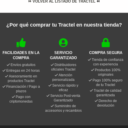
VOLVER AL LISTADO DE TRACTEL
¿Por qué comprar tu Tractel en nuestra tienda?
FACILIDADES EN LA
SERVICIO
COMPRA SEGURA
COMPRA
GARANTIZADO
Tienda de confianza
con experiencia
Envíos gratuitos
Distribuidores
oficiales Tractel
Productos 100%
Entregas en 24 horas
originales
Atención
Asesoramiento en
personalizada
Pago 100% seguro
productos Tractel
de tu Tractel
Servicio rápido y
Financiación / Pago a
eficaz
Tractel de calidad
plazos
garantizada
Servicio Post-venta
Pago con
Garantizado
Derecho de
criptomonedas
devolución
Suministro de
accesorios y recambios