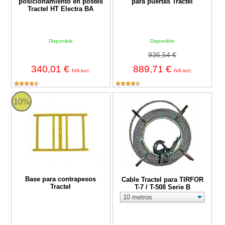
posicionamiento en postes
para puertas Tractel
Tractel HT Electra BA
Disponible
Disponible
936,54 €
340,01 €
889,71 €
IVA incl.
IVA incl.
Base para contrapesos Tractel
Cable Tractel para TIRFOR T-7 / 
10%
Base para contrapesos
Cable Tractel para TIRFOR
Tractel
T-7 / T-508 Serie B