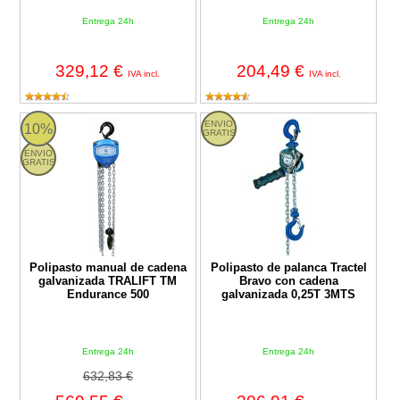
Entrega 24h
Entrega 24h
329,12 €
204,49 €
IVA incl.
IVA incl.
Polipasto manual de cadena galvanizada TRALIFT TM Enduranc
Polipasto de palanca Tractel Bra
ENVIO
10%
GRATIS
ENVIO
GRATIS
Polipasto manual de cadena
Polipasto de palanca Tractel
galvanizada TRALIFT TM
Bravo con cadena
Endurance 500
galvanizada 0,25T 3MTS
Entrega 24h
Entrega 24h
632,83 €