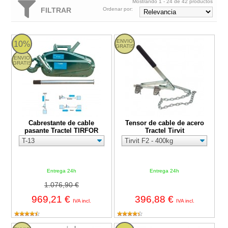
Mostrando 1 - 24 de 42 productos
FILTRAR
Ordenar por:
Cabrestante de cable pasante Tractel TIRFOR
Tensor de cable de acero Tractel Ti
ENVIO
10%
GRATIS
ENVIO
GRATIS
Cabrestante de cable
Tensor de cable de acero
pasante Tractel TIRFOR
Tractel Tirvit
Entrega 24h
Entrega 24h
1.076,90 €
969,21 €
396,88 €
IVA incl.
IVA incl.