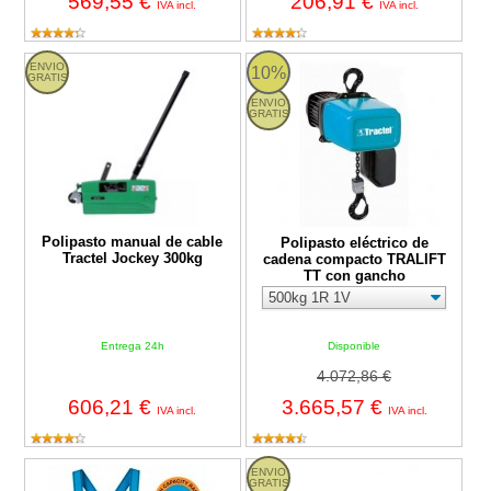
569,55 €
206,91 €
IVA incl.
IVA incl.
Polipasto manual de cable Tractel Jockey 300kg
Polipasto eléctrico de cadena c
ENVIO
10%
GRATIS
ENVIO
GRATIS
Polipasto manual de cable
Polipasto eléctrico de
Tractel Jockey 300kg
cadena compacto TRALIFT
TT con gancho
Entrega 24h
Disponible
4.072,86 €
606,21 €
3.665,57 €
IVA incl.
IVA incl.
Arnés profesional Tractel HT22 con anclaje dorsal y esternal
Línea de vida horizontal temporal
ENVIO
GRATIS