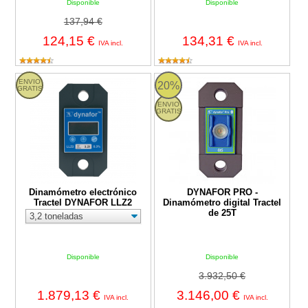
Disponible
Disponible
137,94 €
124,15 €
134,31 €
IVA incl.
IVA incl.
Dinamómetro electrónico Tractel DYNAFOR LLZ2
DYNAFOR PRO - Dinamómetro digi
ENVIO
20%
GRATIS
ENVIO
GRATIS
Dinamómetro electrónico
DYNAFOR PRO -
Tractel DYNAFOR LLZ2
Dinamómetro digital Tractel
de 25T
Disponible
Disponible
3.932,50 €
1.879,13 €
3.146,00 €
IVA incl.
IVA incl.