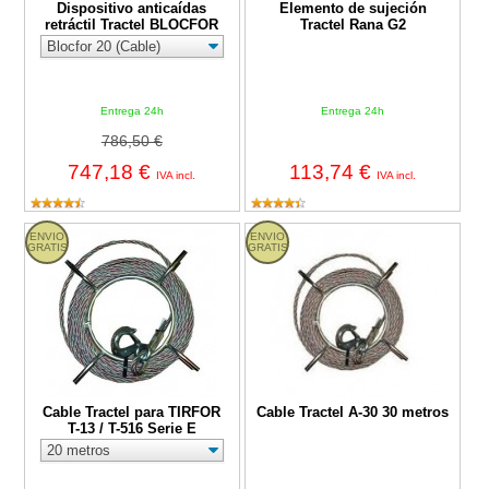
Dispositivo anticaídas
Elemento de sujeción
retráctil Tractel BLOCFOR
Tractel Rana G2
Entrega 24h
Entrega 24h
786,50 €
747,18 €
113,74 €
IVA incl.
IVA incl.
Cable Tractel para TIRFOR T-13 / T-516 Serie E
Cable Tractel A-30 30 metros
ENVIO
ENVIO
GRATIS
GRATIS
Cable Tractel para TIRFOR
Cable Tractel A-30 30 metros
T-13 / T-516 Serie E