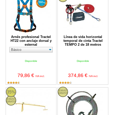
Arnés profesional Tractel
Línea de vida horizontal
HT22 con anclaje dorsal y
temporal de cinta Tractel
esternal
TEMPO 2 de 18 metros
Disponible
Disponible
79,86 €
374,86 €
IVA incl.
IVA incl.
Pescante con caballete Tractel
Cable Tractel para TIRFOR T-35 /
ENVIO
35%
GRATIS
ENVIO
GRATIS