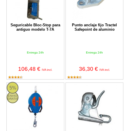
Seguricable Bloc-Stop para
Punto anclaje fijo Tractel
antiguo modelo T-7A
Safepoint de aluminio
Entrega 24h
Entrega 24h
106,48 €
36,30 €
IVA incl.
IVA incl.
Dispositivo anticaídas retráctil Tractel BLOCFOR
Elemento de sujeción Tractel Ra
5%
ENVIO
GRATIS