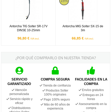
15%
Antorcha TIG Solter SR-17V
Antorcha MIG Solter SX-15 de
DINSE 10-25mm
3m
96,80 €
66,85 €
IVA incl.
IVA incl.
¿POR QUÉ COMPRARLO EN NUESTRA TIENDA?
SERVICIO
COMPRA SEGURA
FACILIDADES EN LA
GARANTIZADO
COMPRA
Tienda de confianza
Atención
Envíos gratuitos
Productos Solter
personalizada
100% originales
Entregas en 24
Servicio rápido y
horas
Pago 100% seguro
eficaz
Asesoramiento en la
Más de 60 años de
Distribuidores
compra
experiencia
oficiales Solter