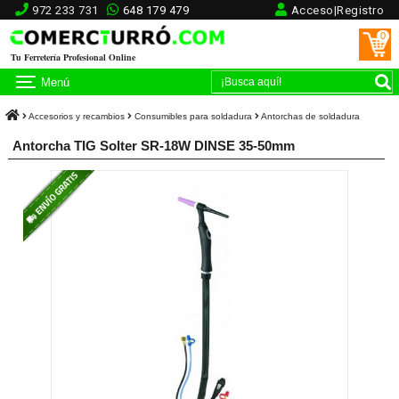
972 233 731
648 179 479
Acceso|Registro
0
Tu Ferretería Profesional Online
Menú
Accesorios y recambios
Consumibles para soldadura
Antorchas de soldadura
Antorcha TIG Solter SR-18W DINSE 35-50mm