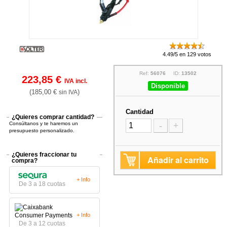
4.49/5 en 129 votos
Ref:
56076
ID:
13502
223,85 €
IVA incl.
Disponible
(185,00 €
)
sin IVA
Cantidad
¿Quieres comprar cantidad?
Consúltanos y te haremos un
-
+
presupuesto personalizado.
¿Quieres fraccionar tu
Añadir al carrito
compra?
+ Info
De 3 a 18 cuotas
+ Info
De 3 a 12 cuotas