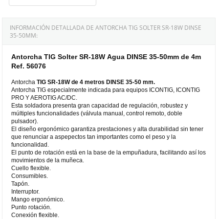
INFORMACIÓN DETALLADA DE ANTORCHA TIG SOLTER SR-18W DINSE
35-50MM:
Antorcha TIG Solter SR-18W Agua DINSE 35-50mm de 4m
Ref. 56076
Antorcha
TIG
SR-18W de 4 metros DINSE 35-50 mm.
Antorcha TIG especialmente indicada para equipos ICONTIG, ICONTIG
PRO Y AEROTIG AC/DC.
Esta soldadora presenta gran capacidad de regulación, robustez y
múltiples funcionalidades (válvula manual, control remoto, doble
pulsador).
El diseño ergonómico garantiza prestaciones y alta durabilidad sin tener
que renunciar a aspepectos tan importantes como el peso y la
funcionalidad.
El punto de rotación está en la base de la empuñadura, facilitando así los
movimientos de la muñeca.
Cuello flexible.
Consumibles.
Tapón.
Interruptor.
Mango ergonómico.
Punto rotación.
Conexión flexible.