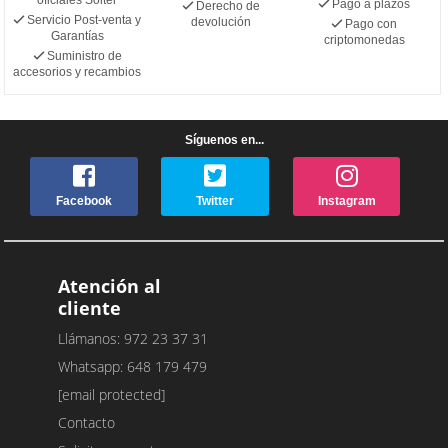
Pago a plazos
Derecho de
Servicio Post-venta y
devolución
Pago con
Garantías
criptomonedas
Suministro de
accesorios y recambios
Síguenos en...
Facebook
Twitter
Instagram
Atención al
cliente
Llámanos: 972 23 37 31
Whatsapp: 648 179 479
[email protected]
Contacto