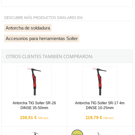
DESCUBRE MÁS PRODUCTOS SIMILARES EN:
Antorcha de soldadura
Accesorios para herramientas Solter
OTROS CLIENTES TAMBIÉN COMPRARON:
Antorcha TIG Solter SR-26 DINSE 35-50mm
Antorcha TIG Solter SR-17 4m 
Antorcha TIG Solter SR-26
Antorcha TIG Solter SR-17 4m
DINSE 35-50mm
DINSE 10-25mm
158,51 €
119,79 €
IVA incl.
IVA incl.
Antorcha TIG Solter SR-17V DINSE 10-25mm
Antorcha MIG Solter SX-15 de 3m