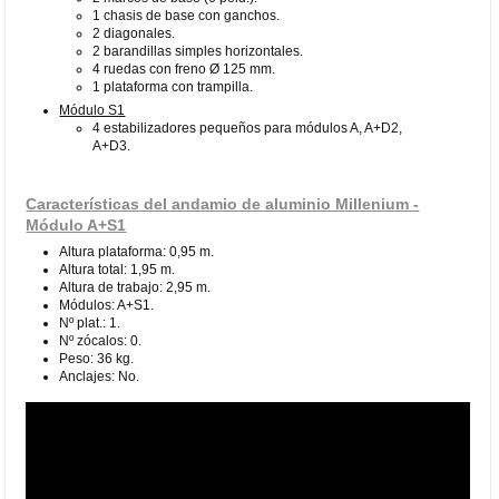
1 chasis de base con ganchos.
2 diagonales.
2 barandillas simples horizontales.
4 ruedas con freno Ø 125 mm.
1 plataforma con trampilla.
Módulo S1
4 estabilizadores pequeños para módulos A, A+D2,
A+D3.
Características del andamio de aluminio Millenium -
Módulo A+S1
Altura plataforma: 0,95 m.
Altura total: 1,95 m.
Altura de trabajo: 2,95 m.
Módulos: A+S1.
Nº plat.: 1.
Nº zócalos: 0.
Peso: 36 kg.
Anclajes: No.