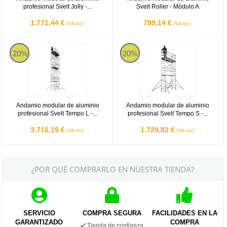
profesional Svelt Jolly -...
Svelt Roller - Módulo A
1.771,44 €
799,14 €
IVA incl.
IVA incl.
Svelt Tempo L
Svelt Tempo S
20%
20%
Andamio modular de aluminio
Andamio modular de aluminio
profesional Svelt Tempo L -...
profesional Svelt Tempo S -...
3.716,15 €
1.729,82 €
IVA incl.
IVA incl.
¿POR QUÉ COMPRARLO EN NUESTRA TIENDA?
SERVICIO
COMPRA SEGURA
FACILIDADES EN LA
GARANTIZADO
COMPRA
Tienda de confianza