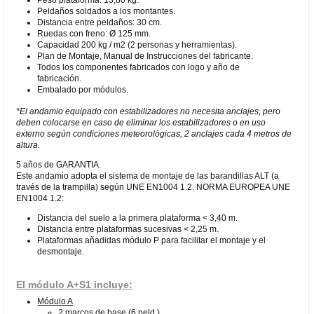
Peldaños soldados a los montantes.
Distancia entre peldaños: 30 cm.
Ruedas con freno: Ø 125 mm.
Capacidad 200 kg / m2 (2 personas y herramientas).
Plan de Montaje, Manual de Instrucciones del fabricante.
Todos los componentes fabricados con logo y año de
fabricación.
Embalado por módulos.
*El andamio equipado con estabilizadores no necesita anclajes, pero
deben colocarse en caso de eliminar los estabilizadores o en uso
externo según condiciones meteorológicas, 2 anclajes cada 4 metros de
altura.
5 años de GARANTIA.
Este andamio adopta el sistema de montaje de las barandillas ALT (a
través de la trampilla) según UNE EN1004 1.2. NORMA EUROPEA UNE
EN1004 1.2:
Distancia del suelo a la primera plataforma < 3,40 m.
Distancia entre plataformas sucesivas < 2,25 m.
Plataformas añadidas módulo P para facilitar el montaje y el
desmontaje.
El módulo A+S1 incluye:
Módulo A
2 marcos de base (6 peld.).