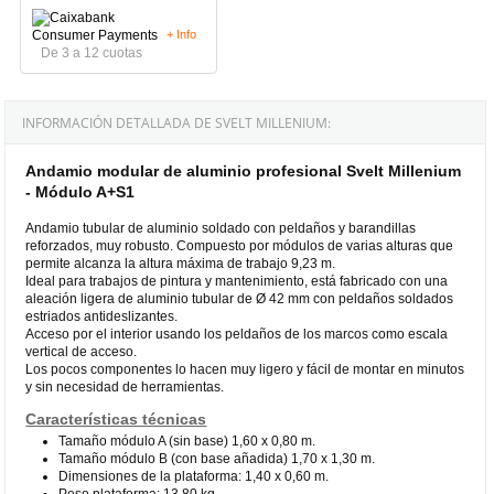
+ Info
De 3 a 12 cuotas
INFORMACIÓN DETALLADA DE SVELT MILLENIUM:
Andamio modular de aluminio profesional Svelt Millenium
- Módulo A+S1
Andamio tubular de aluminio soldado con peldaños y barandillas
reforzados, muy robusto. Compuesto por módulos de varias alturas que
permite alcanza la altura máxima de trabajo 9,23 m.
Ideal para trabajos de pintura y mantenimiento, está fabricado con una
aleación ligera de aluminio tubular de Ø 42 mm con peldaños soldados
estriados antideslizantes.
Acceso por el interior usando los peldaños de los marcos como escala
vertical de acceso.
Los pocos componentes lo hacen muy ligero y fácil de montar en minutos
y sin necesidad de herramientas.
Características técnicas
Tamaño módulo A (sin base) 1,60 x 0,80 m.
Tamaño módulo B (con base añadida) 1,70 x 1,30 m.
Dimensiones de la plataforma: 1,40 x 0,60 m.
Peso plataforma: 13,80 kg.