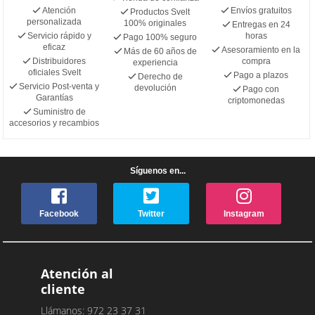
Atención
Envíos gratuitos
Productos Svelt
personalizada
100% originales
Entregas en 24
Servicio rápido y
horas
Pago 100% seguro
eficaz
Asesoramiento en la
Más de 60 años de
Distribuidores
compra
experiencia
oficiales Svelt
Pago a plazos
Derecho de
Servicio Post-venta y
devolución
Pago con
Garantías
criptomonedas
Suministro de
accesorios y recambios
Síguenos en...
Facebook
Twitter
Instagram
Atención al
cliente
Llámanos: 972 23 37 31