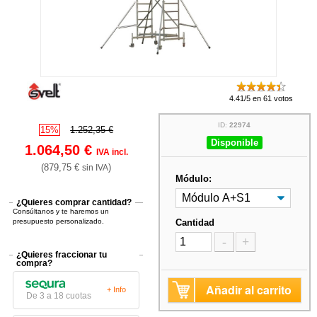
4.41/5 en 61 votos
ID:
22974
15%
1.252,35 €
Disponible
1.064,50 €
IVA incl.
(879,75 €
)
sin IVA
Módulo:
¿Quieres comprar cantidad?
Consúltanos y te haremos un
presupuesto personalizado.
Cantidad
-
+
¿Quieres fraccionar tu
compra?
Añadir al carrito
+ Info
De 3 a 18 cuotas