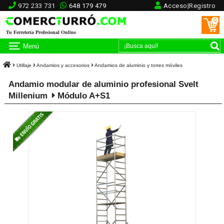
972 233 731
648 179 479
Acceso|Registro
0
Tu Ferretería Profesional Online
Menú
Utillaje
Andamios y accesorios
Andamios de aluminio y torres móviles
Andamio modular de aluminio profesional Svelt
Millenium
Módulo A+S1