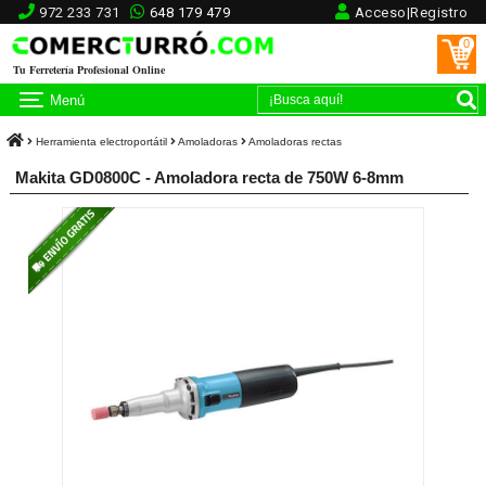
972 233 731
648 179 479
Acceso|Registro
0
Tu Ferretería Profesional Online
Menú
Herramienta electroportátil
Amoladoras
Amoladoras rectas
Makita GD0800C - Amoladora recta de 750W 6-8mm