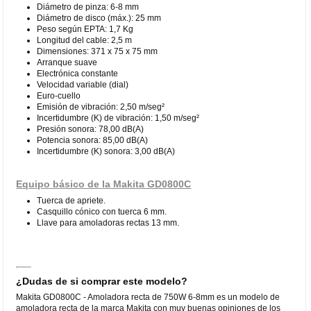
Diámetro de pinza: 6-8 mm
Diámetro de disco (máx.): 25 mm
Peso según EPTA: 1,7 Kg
Longitud del cable: 2,5 m
Dimensiones: 371 x 75 x 75 mm
Arranque suave
Electrónica constante
Velocidad variable (dial)
Euro-cuello
Emisión de vibración: 2,50 m/seg²
Incertidumbre (K) de vibración: 1,50 m/seg²
Presión sonora: 78,00 dB(A)
Potencia sonora: 85,00 dB(A)
Incertidumbre (K) sonora: 3,00 dB(A)
Equipo básico de la Makita GD0800C
Tuerca de apriete.
Casquillo cónico con tuerca 6 mm.
Llave para amoladoras rectas 13 mm.
¿Dudas de si comprar este modelo?
Makita GD0800C - Amoladora recta de 750W 6-8mm es un modelo de
amoladora recta de la marca Makita con muy buenas opiniones de los