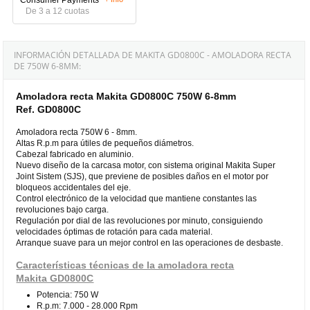
De 3 a 12 cuotas
INFORMACIÓN DETALLADA DE MAKITA GD0800C - AMOLADORA RECTA
DE 750W 6-8MM:
Amoladora recta Makita GD0800C 750W 6-8mm
Ref. GD0800C
Amoladora recta 750W 6 - 8mm.
Altas R.p.m para útiles de pequeños diámetros.
Cabezal fabricado en aluminio.
Nuevo diseño de la carcasa motor, con sistema original Makita Super
Joint Sistem (SJS), que previene de posibles daños en el motor por
bloqueos accidentales del eje.
Control electrónico de la velocidad que mantiene constantes las
revoluciones bajo carga.
Regulación por dial de las revoluciones por minuto, consiguiendo
velocidades óptimas de rotación para cada material.
Arranque suave para un mejor control en las operaciones de desbaste.
Características técnicas de la amoladora recta
Makita GD0800C
Potencia: 750 W
R.p.m: 7.000 - 28.000 Rpm