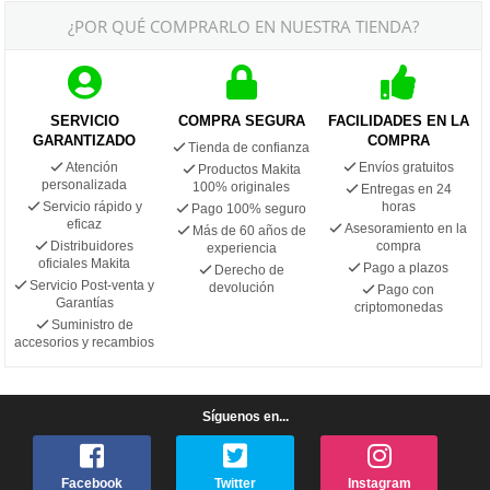
¿POR QUÉ COMPRARLO EN NUESTRA TIENDA?
SERVICIO
COMPRA SEGURA
FACILIDADES EN LA
GARANTIZADO
COMPRA
Tienda de confianza
Atención
Envíos gratuitos
Productos Makita
personalizada
100% originales
Entregas en 24
Servicio rápido y
horas
Pago 100% seguro
eficaz
Asesoramiento en la
Más de 60 años de
Distribuidores
compra
experiencia
oficiales Makita
Pago a plazos
Derecho de
Servicio Post-venta y
devolución
Pago con
Garantías
criptomonedas
Suministro de
accesorios y recambios
Síguenos en...
Facebook
Twitter
Instagram