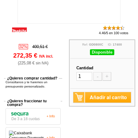
4.46/5 en 100 votos
Ref:
GD0800C
ID:
17400
32%
400,51 €
Disponible
272,35 €
IVA incl.
(225,08 €
)
sin IVA
Cantidad
-
+
¿Quieres comprar cantidad?
Consúltanos y te haremos un
presupuesto personalizado.
Añadir al carrito
¿Quieres fraccionar tu
compra?
+ Info
De 3 a 18 cuotas
+ Info