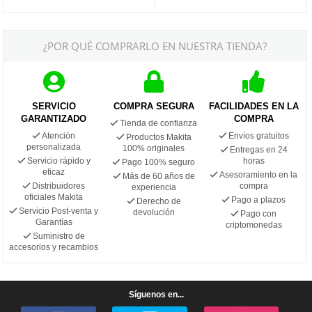
¿POR QUÉ COMPRARLO EN NUESTRA TIENDA?
SERVICIO
COMPRA SEGURA
FACILIDADES EN LA
GARANTIZADO
COMPRA
Tienda de confianza
Atención
Envíos gratuitos
Productos Makita
personalizada
100% originales
Entregas en 24
Servicio rápido y
horas
Pago 100% seguro
eficaz
Asesoramiento en la
Más de 60 años de
Distribuidores
compra
experiencia
oficiales Makita
Pago a plazos
Derecho de
Servicio Post-venta y
devolución
Pago con
Garantías
criptomonedas
Suministro de
accesorios y recambios
Síguenos en...