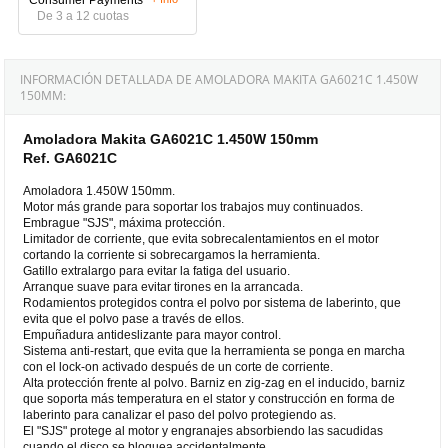
De 3 a 12 cuotas
INFORMACIÓN DETALLADA DE AMOLADORA MAKITA GA6021C 1.450W
150MM:
Amoladora Makita GA6021C 1.450W 150mm
Ref. GA6021C
Amoladora 1.450W 150mm.
Motor más grande para soportar los trabajos muy continuados.
Embrague "SJS", máxima protección.
Limitador de corriente, que evita sobrecalentamientos en el motor
cortando la corriente si sobrecargamos la herramienta.
Gatillo extralargo para evitar la fatiga del usuario.
Arranque suave para evitar tirones en la arrancada.
Rodamientos protegidos contra el polvo por sistema de laberinto, que
evita que el polvo pase a través de ellos.
Empuñadura antideslizante para mayor control.
Sistema anti-restart, que evita que la herramienta se ponga en marcha
con el lock-on activado después de un corte de corriente.
Alta protección frente al polvo. Barniz en zig-zag en el inducido, barniz
que soporta más temperatura en el stator y construcción en forma de
laberinto para canalizar el paso del polvo protegiendo as.
El "SJS" protege al motor y engranajes absorbiendo las sacudidas
cuando el disco se bloquea accidentalmente.