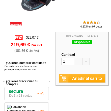
4.27/5 en 97 votos
Ref:
GA6021C
ID:
17378
32%
323,07 €
Disponible
219,69 €
IVA incl.
(181,56 €
)
sin IVA
Cantidad
-
+
¿Quieres comprar cantidad?
Consúltanos y te haremos un
presupuesto personalizado.
Añadir al carrito
¿Quieres fraccionar tu
compra?
+ Info
De 3 a 18 cuotas
+ Info