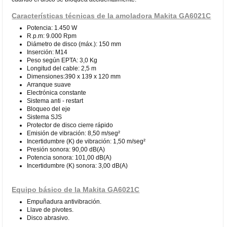
Características técnicas de la amoladora Makita GA6021C
Potencia: 1.450 W
R.p.m: 9.000 Rpm
Diámetro de disco (máx.): 150 mm
Inserción: M14
Peso según EPTA: 3,0 Kg
Longitud del cable: 2,5 m
Dimensiones:390 x 139 x 120 mm
Arranque suave
Electrónica constante
Sistema anti - restart
Bloqueo del eje
Sistema SJS
Protector de disco cierre rápido
Emisión de vibración: 8,50 m/seg²
Incertidumbre (K) de vibración: 1,50 m/seg²
Presión sonora: 90,00 dB(A)
Potencia sonora: 101,00 dB(A)
Incertidumbre (K) sonora: 3,00 dB(A)
Equipo básico de la Makita GA6021C
Empuñadura antivibración.
Llave de pivotes.
Disco abrasivo.