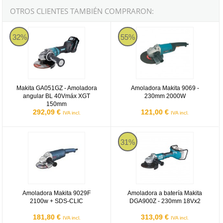
OTROS CLIENTES TAMBIÉN COMPRARON:
Makita GA051GZ
Amoladora Makita 9069 - 230mm
32%
55%
Makita GA051GZ - Amoladora
Amoladora Makita 9069 -
angular BL 40Vmáx XGT
230mm 2000W
150mm
292,09 €
121,00 €
IVA incl.
IVA incl.
Amoladora Makita 9029F 2100w + SDS-CLIC
Amoladora a batería Makita DGA
31%
Amoladora Makita 9029F
Amoladora a batería Makita
2100w + SDS-CLIC
DGA900Z - 230mm 18Vx2
181,80 €
313,09 €
IVA incl.
IVA incl.