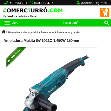
972 233 731
648 179 479
Acceso|Registro
0
Tu Ferretería Profesional Online
Menú
Herramienta electroportátil
Amoladoras
Amoladoras grandes
Amoladora Makita GA6021C 1.450W 150mm