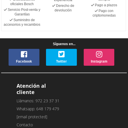
oficiales Bosch
Pago a plazos
Derecho de
Servicio Post-venta y
devolución
Pago con
Garantías
criptomonedas
Suministro de
accesorios y recambios
Síguenos en...
Facebook
Twitter
Instagram
Atención al
cliente
Llámanos: 972 23 37 31
Whatsapp: 648 179 479
[email protected]
Contacto