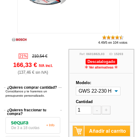
4.49/5 en 104 votos
Ref:
0601882L03
ID:
15203
21%
210,54 €
Descatalogado
166,33 €
IVA incl.
Ver alternativas
(137,46 €
)
sin IVA
Modelo:
¿Quieres comprar cantidad?
Consúltanos y te haremos un
presupuesto personalizado.
Cantidad
-
+
¿Quieres fraccionar tu
compra?
+ Info
De 3 a 18 cuotas
Añadir al carrito