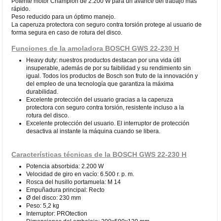
Potente motor Champion de 2.200 W para un avance del trabajo más
rápido.
Peso reducido para un óptimo manejo.
La caperuza protectora con seguro contra torsión protege al usuario de
forma segura en caso de rotura del disco.
Funciones de la amoladora BOSCH GWS 22-230 H
Heavy duty: nuestros productos destacan por una vida útil
insuperable, además de por su faibilidad y su rendimiento sin
igual. Todos los productos de Bosch son fruto de la innovación y
del empleo de una tecnología que garantiza la máxima
durabilidad.
Excelente protección del usuario gracias a la caperuza
protectora con seguro contra torsión, resistente incluso a la
rotura del disco.
Excelente protección del usuario. El interruptor de protección
desactiva al instante la máquina cuando se libera.
Características técnicas de la BOSCH GWS 22-230 H
Potencia absorbida: 2.200 W
Velocidad de giro en vacío: 6.500 r. p. m.
Rosca del husillo portamuela: M 14
Empuñadura principal: Recto
Ø del disco: 230 mm
Peso: 5,2 kg
Interruptor: PROtection