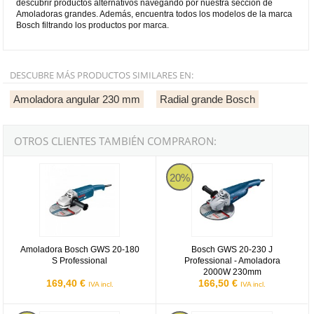
descubrir productos alternativos navegando por nuestra sección de
Amoladoras grandes. Además, encuentra todos los modelos de la marca
Bosch filtrando los productos por marca.
DESCUBRE MÁS PRODUCTOS SIMILARES EN:
Amoladora angular 230 mm
Radial grande Bosch
OTROS CLIENTES TAMBIÉN COMPRARON:
Amoladora Bosch GWS 20-180 S Professional
Bosch GWS 20-230 J Profession
20%
Amoladora Bosch GWS 20-180
Bosch GWS 20-230 J
S Professional
Professional - Amoladora
2000W 230mm
169,40 €
166,50 €
IVA incl.
IVA incl.
Bosch GWS 22-230 P Professional - Amoladora 2200W 230mm
Bosch GWS 24-230 P Profession