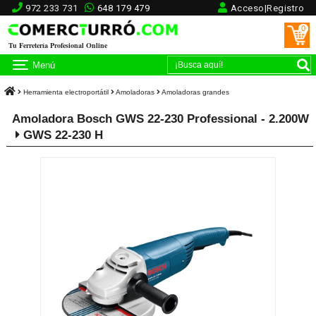
972 233 731
648 179 479
Acceso|Registro
0
Tu Ferretería Profesional Online
Menú
Herramienta electroportátil
Amoladoras
Amoladoras grandes
Amoladora Bosch GWS 22-230 Professional - 2.200W
GWS 22-230 H