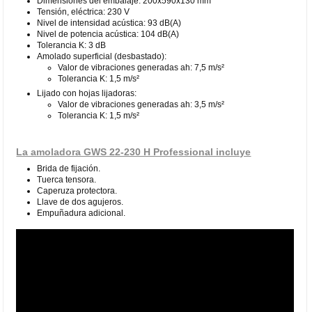
Dimensiones del embalaje: 200x590x130 mm
Tensión, eléctrica: 230 V
Nivel de intensidad acústica: 93 dB(A)
Nivel de potencia acústica: 104 dB(A)
Tolerancia K: 3 dB
Amolado superficial (desbastado):
Valor de vibraciones generadas ah: 7,5 m/s²
Tolerancia K: 1,5 m/s²
Lijado con hojas lijadoras:
Valor de vibraciones generadas ah: 3,5 m/s²
Tolerancia K: 1,5 m/s²
La amoladora GWS 22-230 H Professional incluye
Brida de fijación.
Tuerca tensora.
Caperuza protectora.
Llave de dos agujeros.
Empuñadura adicional.