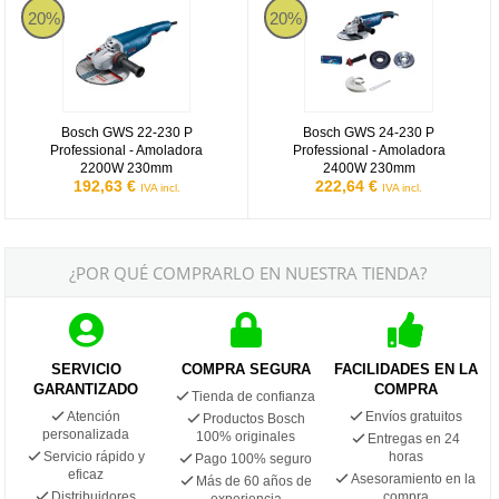
20%
20%
Bosch GWS 22-230 P
Bosch GWS 24-230 P
Professional - Amoladora
Professional - Amoladora
2200W 230mm
2400W 230mm
192,63 €
222,64 €
IVA incl.
IVA incl.
¿POR QUÉ COMPRARLO EN NUESTRA TIENDA?
SERVICIO
COMPRA SEGURA
FACILIDADES EN LA
GARANTIZADO
COMPRA
Tienda de confianza
Atención
Envíos gratuitos
Productos Bosch
personalizada
100% originales
Entregas en 24
Servicio rápido y
horas
Pago 100% seguro
eficaz
Asesoramiento en la
Más de 60 años de
Distribuidores
compra
experiencia