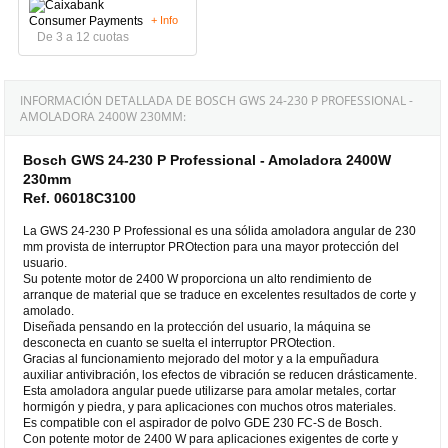
+ Info
De 3 a 12 cuotas
INFORMACIÓN DETALLADA DE BOSCH GWS 24-230 P PROFESSIONAL -
AMOLADORA 2400W 230MM:
Bosch GWS 24-230 P Professional - Amoladora 2400W
230mm
Ref. 06018C3100
La GWS 24-230 P Professional es una sólida amoladora angular de 230
mm provista de interruptor PROtection para una mayor protección del
usuario.
Su potente motor de 2400 W proporciona un alto rendimiento de
arranque de material que se traduce en excelentes resultados de corte y
amolado.
Diseñada pensando en la protección del usuario, la máquina se
desconecta en cuanto se suelta el interruptor PROtection.
Gracias al funcionamiento mejorado del motor y a la empuñadura
auxiliar antivibración, los efectos de vibración se reducen drásticamente.
Esta amoladora angular puede utilizarse para amolar metales, cortar
hormigón y piedra, y para aplicaciones con muchos otros materiales.
Es compatible con el aspirador de polvo GDE 230 FC-S de Bosch.
Con potente motor de 2400 W para aplicaciones exigentes de corte y