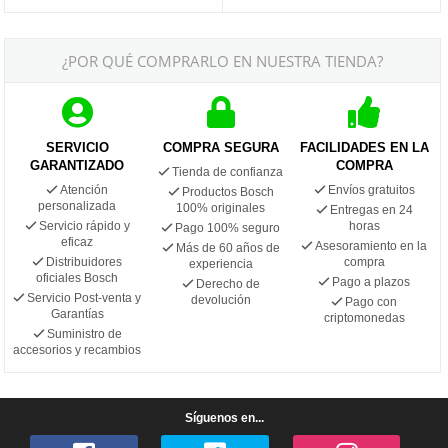
¿POR QUÉ COMPRARLO EN NUESTRA TIENDA?
SERVICIO
COMPRA SEGURA
FACILIDADES EN LA
GARANTIZADO
COMPRA
Tienda de confianza
Atención
Envíos gratuitos
Productos Bosch
personalizada
100% originales
Entregas en 24
Servicio rápido y
horas
Pago 100% seguro
eficaz
Asesoramiento en la
Más de 60 años de
Distribuidores
compra
experiencia
oficiales Bosch
Pago a plazos
Derecho de
Servicio Post-venta y
devolución
Pago con
Garantías
criptomonedas
Suministro de
accesorios y recambios
Síguenos en...