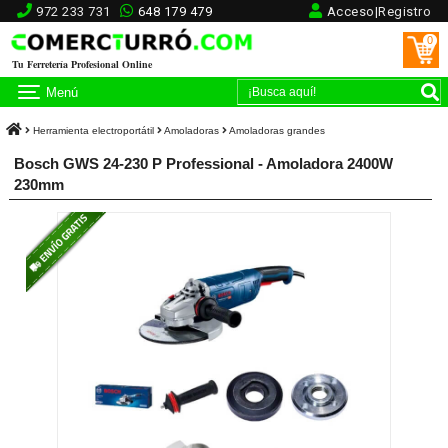
972 233 731
648 179 479
Acceso|Registro
0
Tu Ferretería Profesional Online
Menú
Herramienta electroportátil
Amoladoras
Amoladoras grandes
Bosch GWS 24-230 P Professional - Amoladora 2400W
230mm