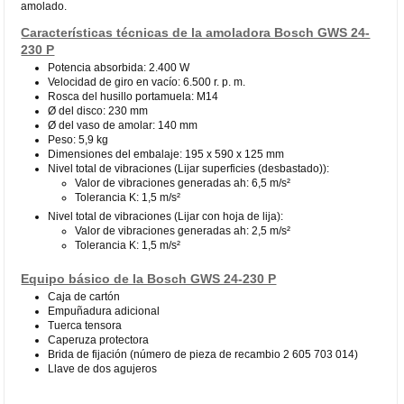
amolado.
Características técnicas de la amoladora Bosch GWS 24-
230 P
Potencia absorbida: 2.400 W
Velocidad de giro en vacío: 6.500 r. p. m.
Rosca del husillo portamuela: M14
Ø del disco: 230 mm
Ø del vaso de amolar: 140 mm
Peso: 5,9 kg
Dimensiones del embalaje: 195 x 590 x 125 mm
Nivel total de vibraciones (Lijar superficies (desbastado)):
Valor de vibraciones generadas ah: 6,5 m/s²
Tolerancia K: 1,5 m/s²
Nivel total de vibraciones (Lijar con hoja de lija):
Valor de vibraciones generadas ah: 2,5 m/s²
Tolerancia K: 1,5 m/s²
Equipo básico de la Bosch GWS 24-230 P
Caja de cartón
Empuñadura adicional
Tuerca tensora
Caperuza protectora
Brida de fijación (número de pieza de recambio 2 605 703 014)
Llave de dos agujeros