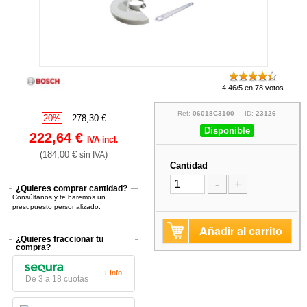
4.46/5 en 78 votos
Ref:
06018C3100
ID:
23126
20%
278,30 €
Disponible
222,64 €
IVA incl.
(184,00 €
)
sin IVA
Cantidad
-
+
¿Quieres comprar cantidad?
Consúltanos y te haremos un
presupuesto personalizado.
Añadir al carrito
¿Quieres fraccionar tu
compra?
+ Info
De 3 a 18 cuotas