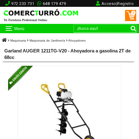
972 233 731
648 179 479
Acceso|Registro
0
Tu Ferretería Profesional Online
Menú
Maquinaria
Maquinaria de Jardinería
Ahoyadores
Garland AUGER 1211TG-V20 - Ahoyadora a gasolina 2T de
68cc