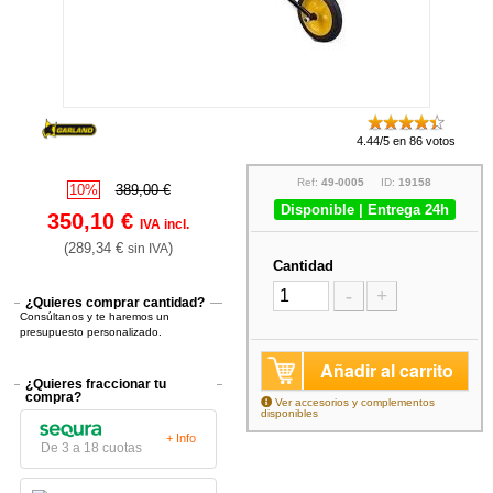
4.44/5 en 86 votos
Ref:
49-0005
ID:
19158
10%
389,00 €
Disponible | Entrega 24h
350,10 €
IVA incl.
(289,34 €
)
sin IVA
Cantidad
-
+
¿Quieres comprar cantidad?
Consúltanos y te haremos un
presupuesto personalizado.
Añadir al carrito
¿Quieres fraccionar tu
compra?
Ver accesorios y complementos
disponibles
+ Info
De 3 a 18 cuotas