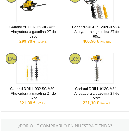
Garland AUGER 12SBG-V22 -
Garland AUGER 1232GB-V24 -
Ahoyadora a gasolina 2T de
Ahoyadora a gasolina 2T de
68cc
68cc
299,70 €
400,50 €
IVA incl.
IVA incl.
Garland DRILL 932SG-V20
Garland DRILL 912G-V24
10%
10%
Garland DRILL 932 SG-V20 -
Garland DRILL 912G-V24 -
Ahoyadora a gasolina 2T de
Ahoyadora a gasolina 2T de
52cc
52cc
321,30 €
231,30 €
IVA incl.
IVA incl.
¿POR QUÉ COMPRARLO EN NUESTRA TIENDA?