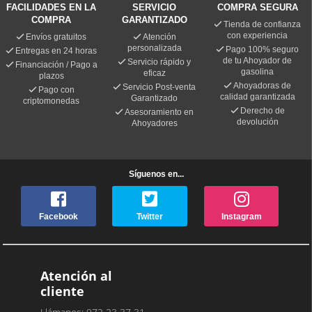
FACILIDADES EN LA
SERVICIO
COMPRA SEGURA
COMPRA
GARANTIZADO
Tienda de confianza
con experiencia
Envíos gratuitos
Atención
personalizada
Pago 100% seguro
Entregas en 24 horas
de tu Ahoyador de
Servicio rápido y
Financiación / Pago a
gasolina
eficaz
plazos
Ahoyadoras de
Servicio Post-venta
Pago con
calidad garantizada
Garantizado
criptomonedas
Derecho de
Asesoramiento en
devolución
Ahoyadores
Síguenos en...
Facebook
Twitter
Instagram
Atención al
cliente