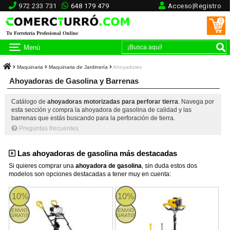
972 233 731
648 179 479
Acceso|Registro
0
Tu Ferretería Profesional Online
Menú
Maquinaria
Maquinaria de Jardinería
Ahoyadores
Ahoyadoras de Gasolina y Barrenas
Catálogo de
ahoyadoras motorizadas para perforar tierra
. Navega por
esta sección y compra la ahoyadora de gasolina de calidad y las
barrenas que estás buscando para la perforación de tierra.
Preguntas frecuentes
Las ahoyadoras de gasolina más destacadas
Si quieres comprar una
ahoyadora de gasolina
, sin duda estos dos
modelos son opciones destacadas a tener muy en cuenta:
AUGER 1211TG-V20 Garland
DRILL 932SG-V20 Garland
10%
10%
ENVIO
ENVIO
GRATIS
GRATIS