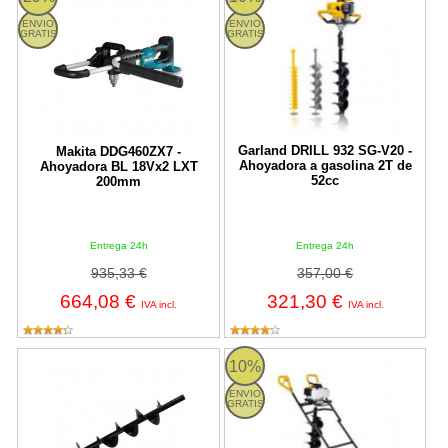
ENVIO
ENVIO
GRATIS
GRATIS
Garland DRILL 932 SG-V20 -
Makita DDG460ZX7 -
Ahoyadora a gasolina 2T de
Ahoyadora BL 18Vx2 LXT
52cc
200mm
Entrega 24h
Entrega 24h
935,33 €
357,00 €
664,08 €
321,30 €
IVA incl.
IVA incl.
Barrena para ahoyadora Dolmar PD520
AUGER 1211TG-V20 Garland
10%
ENVIO
GRATIS