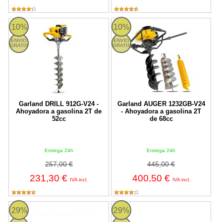
DRILL 912G-V24 Garland
AUGER 1232GB-V24 Garland
10%
10%
ENVIO
ENVIO
GRATIS
GRATIS
Garland DRILL 912G-V24 -
Garland AUGER 1232GB-V24
Ahoyadora a gasolina 2T de
- Ahoyadora a gasolina 2T
52cc
de 68cc
Entrega 24h
Entrega 24h
257,00 €
445,00 €
231,30 €
400,50 €
IVA incl.
IVA incl.
Makita DG001GZ05 - Ahoyadora BL 40Vmáx XGT 200mm
DDG461Z Dolmar
29%
29%