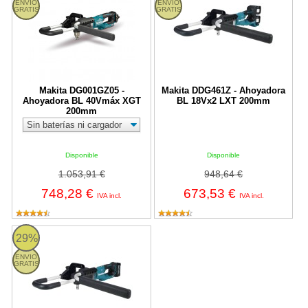
ENVIO
ENVIO
GRATIS
GRATIS
Makita DG001GZ05 -
Makita DDG461Z - Ahoyadora
Ahoyadora BL 40Vmáx XGT
BL 18Vx2 LXT 200mm
200mm
Disponible
Disponible
1.053,91 €
948,64 €
748,28 €
673,53 €
IVA incl.
IVA incl.
Makita DG002GZ - Ahoyadora BL 40Vmáx XGT 200mm
29%
ENVIO
GRATIS