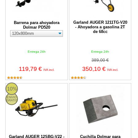
Garland AUGER 1211TG-V20
Barrena para ahoyadora
- Ahoyadora a gasolina 2T
Dolmar PD520
de 68cc
Entrega 24h
Entrega 24h
389,00 €
119,79 €
350,10 €
IVA incl.
IVA incl.
AUGER 12SBG-V22 Garland
Cuchilla Dolmar para barrena
10%
ENVIO
GRATIS
Garland AUGER 12SBG-V22 -
Cuchilla Dolmar para