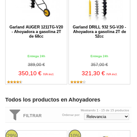
Garland AUGER 1211TG-V20
Garland DRILL 932 SG-V20 -
- Ahoyadora a gasolina 2T
Ahoyadora a gasolina 2T de
de 68cc
52cc
Entrega 24h
Entrega 24h
389,00 €
357,00 €
350,10 €
321,30 €
IVA incl.
IVA incl.
Todos los productos en Ahoyadores
Mostrando 1 - 15 de 15 productos
FILTRAR
Ordenar por:
Makita DDG460ZX7 - Ahoyadora BL 18Vx2 LXT 200mm
DRILL 932SG-V20 Garland
29%
10%