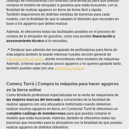
catálogo de motobarrenas con distintas características para que puedas
comprar el modelo de ahoyador a gasolina que estás buscando, con la
finalidad de realizar agujeros en tierra de forma fácil y rápida.
También disponemos de distintas medidas de barrenas para cada
modelo, con la finalidad de que le adaptes el diámetro que necesites en
base a los agujeros que debes realizar.
Además, te ofrecemos todas las facilidades posibles en el proceso de
compra de tu ahoyador de gasolina, como una posible
financiación y
asesoramiento técnico
si lo necesitas.
Destacar que además del escaparate de perforadoras para tierra de
esta página también te puede interesar nuestra sección general de
máquinas para el jardín
, donde encontrarás otros modelos de máquinas.
Además, si tienes que realizar pocos agujeros y no quieres gastarte tanto,
también puedes optar por una
ahoyadora manual
.
Comerç Turró | Compra tu máquina para hacer agujeros
en la tierra online
Como ferretería profesional especializada en la venta de maquinaria de
las mejores marcas del mercado
y conscientes de la facilidad de
realizar agujeros con una ahoyadora motorizada cuando debemos
realizar muchos agujeros en tierra, en Comercial Turró te ofrecemos un
completo catálogo de motobarrenas
para que puedas comprar el
modelo que estás buscando. Además, también te ofrecemos todas las
barrenas que necesites para tu ahoyadora con la finalidad de que puedas
realizar agujeros de distintos diámetros.