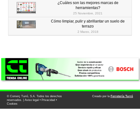
¿Cuáles son las mejores marcas de
herramientas?
25 Noviembre, 2021
Cómo limpiar, pulir y abrillantar un suelo de
terrazo
2 Marzo, 2018
© Comerç Turró, S.A. Todos los derechos
Creado por la
Ferretería Turró
reservados. |
Aviso legal
•
Privacidad
•
Cookies