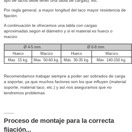
tipo de tacos debe tener una tabla de cargas), etc.
Por regla general, a mayor longitud del taco mayor resistencia de
fijación.
A continuación te ofrecemos una tabla con cargas
aproximadas según el diámetro y si el material es hueco o
macizo:
Ø 4-5 mm.
Ø 6-8 mm.
Hueco
Macizo
Hueco
Macizo
Max. 15 kg.
Max. 50-60 kg.
Máx. 30-35 kg.
Máx. 140-150 kg.
Recomendamos trabajar siempre a poder ser sobrados de carga
a soportar, ya que muchos factores son los que influyen (material
soporte, material taco, etc.) y así nos aseguramos que no
tendremos problemas.
Proceso de montaje para la correcta
fijación...