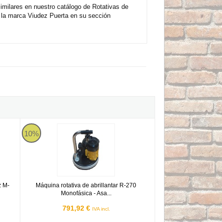
imilares en nuestro catálogo de Rotativas de
 la marca Viudez Puerta en su sección
iudez M-500 - Monofásica
Máquina rotativa de abrillantar R-270 Monofásica - Asa tubo c
10%
z M-
Máquina rotativa de abrillantar R-270
Monofásica - Asa...
791,92 €
IVA incl.