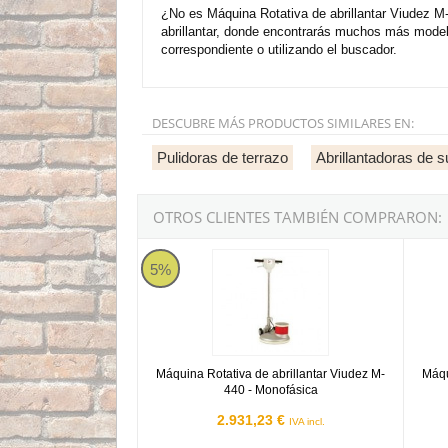
¿No es Máquina Rotativa de abrillantar Viudez M
abrillantar, donde encontrarás muchos más model
correspondiente o utilizando el buscador.
DESCUBRE MÁS PRODUCTOS SIMILARES EN:
Pulidoras de terrazo
Abrillantadoras de 
OTROS CLIENTES TAMBIÉN COMPRARON:
Máquina Rotativa de abrillantar Viudez M-440 
Máquin
5%
Máquina Rotativa de abrillantar Viudez M-
Máqu
440 - Monofásica
2.931,23 €
IVA incl.