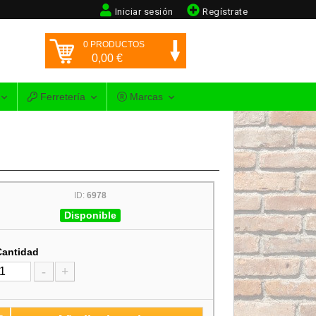
Iniciar sesión
Regístrate
0
PRODUCTOS
0,00
€
Ferretería
Marcas
ID:
6978
Disponible
Cantidad
-
+