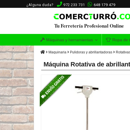
¿Alguna duda?
972 233 731
648 179 479
Tu Ferretería Profesional Online
Máquinas y herramientas
Ropa de t
Maquinaria
Pulidoras y abrillantadoras
Rotativas
Máquina Rotativa de abrillan