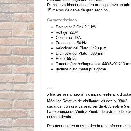
Dispositivo bimanual contra arranque involuntario
15 metros de cable de gran sección.
Características
Potencia: 3 Cv / 2.1 kW
Voltaje: 220V
Consumo: 12A
Frecuencia: 50 Hz
Velocidad del Plato: 142 r.p.m.
Diámetro del Plato : 380 mm
Peso: 55 kg
Tamaño (ancho/largo/alto): 440/540/1210 m
Incluye plato metal púa goma.
¿No tienes claro si comprar este product
Máquina Rotativa de abrillantar Viudez M-380/3 -
usuarios, con una
valoración de 4,55 sobre 5
en
La referencia de Viudez Puerta de este modelo e
nuestra tienda.
Destacar que en nuestra tienda te lo ofrecemos a