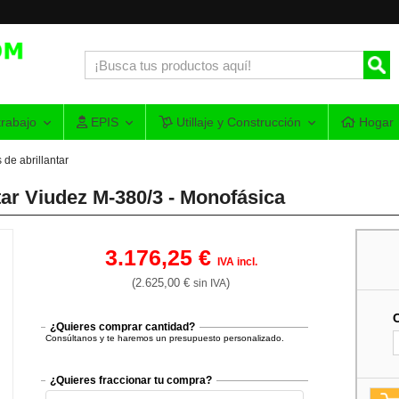
rabajo
EPIS
Utillaje y Construcción
Hogar
 de abrillantar
tar Viudez M-380/3 - Monofásica
3.176,25 €
IVA incl.
(2.625,00 €
)
sin IVA
¿Quieres comprar cantidad?
Consúltanos y te haremos un presupuesto personalizado.
¿Quieres fraccionar tu compra?