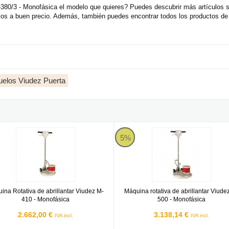
-380/3 - Monofásica el modelo que quieres? Puedes descubrir más artículos s
os a buen precio. Además, también puedes encontrar todos los productos de
suelos Viudez Puerta
- Monofásica
a Rotativa de abrillantar Viudez M-410 - Monofásica
Máquina rotativa de abrillantar V
5%
ina Rotativa de abrillantar Viudez M-
Máquina rotativa de abrillantar Viude
410 - Monofásica
500 - Monofásica
2.662,00 €
3.138,14 €
IVA incl.
IVA incl.