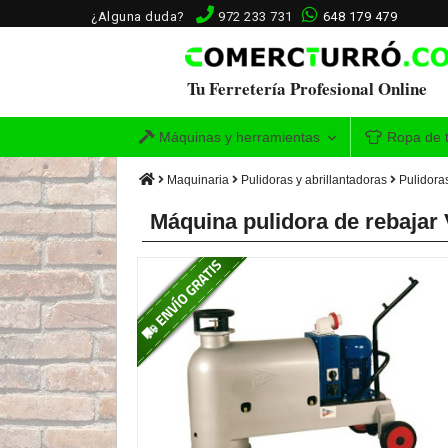
¿Alguna duda?
972 233 731
648 179 479
Tu Ferretería Profesional Online
Máquinas y herramientas
Ropa de t
Maquinaria
Pulidoras y abrillantadoras
Pulidora
Máquina pulidora de rebajar V