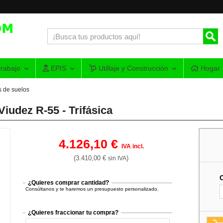
rabajo
EPIS
Utillaje y Construcción
Hogar
s de suelos
iudez R-55 - Trifásica
4.126,10 €
IVA incl.
(3.410,00 €
)
sin IVA
¿Quieres comprar cantidad?
Consúltanos y te haremos un presupuesto personalizado.
¿Quieres fraccionar tu compra?