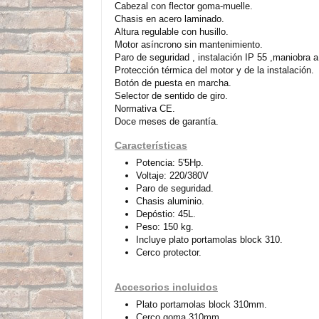
Cabezal con flector goma-muelle.
Chasis en acero laminado.
Altura regulable con husillo.
Motor asíncrono sin mantenimiento.
Paro de seguridad , instalación IP 55 ,maniobra a
Protección térmica del motor y de la instalación.
Botón de puesta en marcha.
Selector de sentido de giro.
Normativa CE.
Doce meses de garantía.
Características
Potencia: 5'5Hp.
Voltaje: 220/380V
Paro de seguridad.
Chasis aluminio.
Depóstio: 45L.
Peso: 150 kg.
Incluye plato portamolas block 310.
Cerco protector.
Accesorios incluidos
Plato portamolas block 310mm.
Cerco goma 310mm.