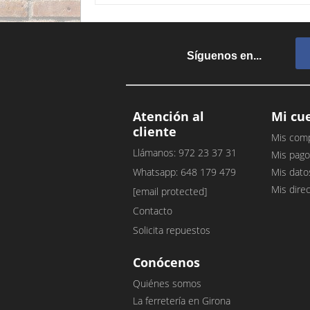
Síguenos en...
Atención al
Mi cu
cliente
Mis com
Llámanos: 972 23 37 31
Mis pago
Whatsapp: 648 179 479
Mis dato
Mis dire
[email protected]
Contacto
Solicita repuestos
Conócenos
Quiénes somos
La ferretería en Girona