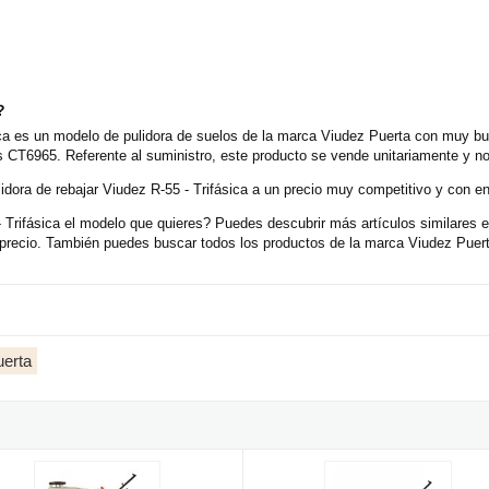
?
ica es un modelo de pulidora de suelos de la marca Viudez Puerta con muy bu
s CT6965. Referente al suministro, este producto se vende unitariamente y n
idora de rebajar Viudez R-55 - Trifásica a un precio muy competitivo y con en
 Trifásica el modelo que quieres? Puedes descubrir más artículos similares e
ecio. También puedes buscar todos los productos de la marca Viudez Puerta
uerta
fásica
a pulidora de rebajar Viudez RA-55 - Trifásica
Máquina pulidora de rebajar Viudez