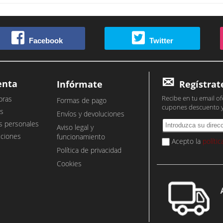
Facebook
Twitter
enta
Infórmate
Regístrat
Recibe en tu email of
pras
Formas de pago
cupones descuento 
s
Envíos y devoluciones
s personales
Aviso legal y
cciones
funcionamiento
Acepto la
políti
Política de privacidad
Cookies