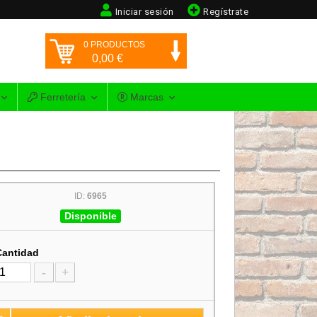
Iniciar sesión
Regístrate
0
PRODUCTOS
0,00
€
Ferretería
Marcas
ID:
6965
Disponible
Cantidad
-
+