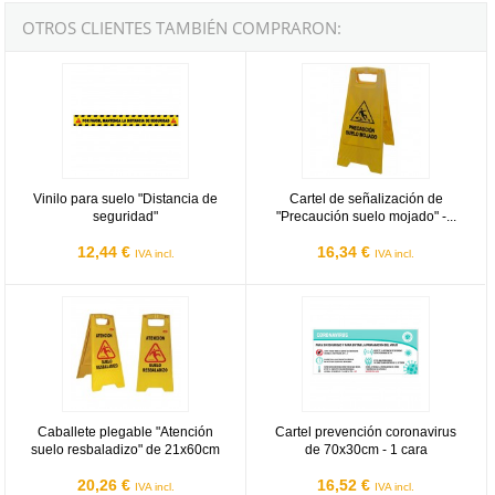
OTROS CLIENTES TAMBIÉN COMPRARON:
Vinilo para suelo "Distancia de seguridad"
Cartel de señalización de "Precau
Vinilo para suelo "Distancia de
Cartel de señalización de
seguridad"
"Precaución suelo mojado" -...
12,44 €
16,34 €
IVA incl.
IVA incl.
Caballete plegable "Atención suelo resbaladizo" de 21x60cm
Cartel prevención coronavirus de
Caballete plegable "Atención
Cartel prevención coronavirus
suelo resbaladizo" de 21x60cm
de 70x30cm - 1 cara
20,26 €
16,52 €
IVA incl.
IVA incl.