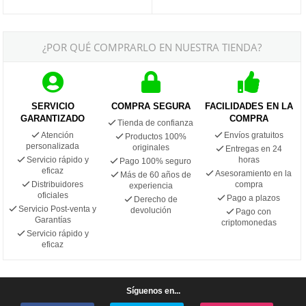
¿POR QUÉ COMPRARLO EN NUESTRA TIENDA?
SERVICIO
COMPRA SEGURA
FACILIDADES EN LA
GARANTIZADO
COMPRA
Tienda de confianza
Atención
Envíos gratuitos
Productos 100%
personalizada
originales
Entregas en 24
Servicio rápido y
horas
Pago 100% seguro
eficaz
Asesoramiento en la
Más de 60 años de
Distribuidores
compra
experiencia
oficiales
Pago a plazos
Derecho de
Servicio Post-venta y
devolución
Pago con
Garantías
criptomonedas
Servicio rápido y
eficaz
Síguenos en...