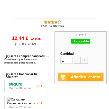
4.51/5 en 116 votos
ID:
17318
12,44 €
IVA incl.
Disponible
(10,28 €
)
sin IVA
Cantidad
¿Quieres comprar cantidad?
Consúltanos y te haremos un
-
+
presupuesto personalizado.
¿Quieres fraccionar tu
Añadir al carrito
compra?
+ Info
De 3 a 18 cuotas
+ Info
De 3 a 12 cuotas