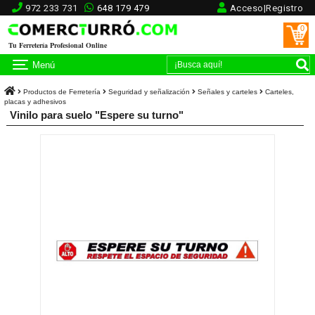
972 233 731
648 179 479
Acceso|Registro
0
Tu Ferretería Profesional Online
Menú
Productos de Ferretería
Seguridad y señalización
Señales y carteles
Carteles,
placas y adhesivos
Vinilo para suelo "Espere su turno"