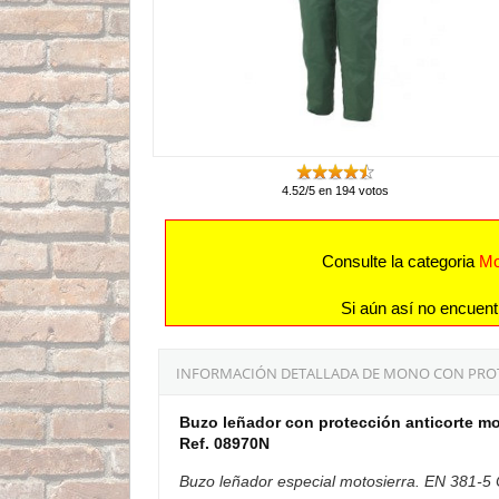
4.52/5 en 194 votos
Consulte la categoria
Mo
Si aún así no encuent
INFORMACIÓN DETALLADA DE MONO CON PROT
Buzo leñador con protección anticorte mo
Ref. 08970N
Buzo leñador especial motosierra. EN 381-5 