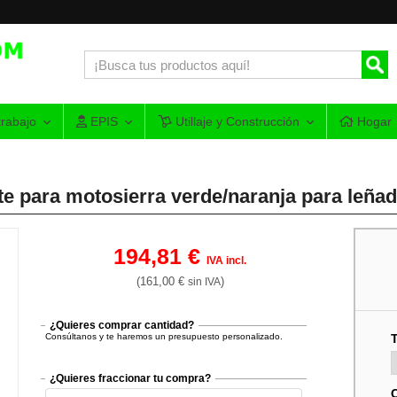
rabajo
EPIS
Utillaje y Construcción
Hogar
te para motosierra verde/naranja para leña
194,81 €
IVA incl.
(161,00 €
)
sin IVA
¿Quieres comprar cantidad?
Consúltanos y te haremos un presupuesto personalizado.
T
¿Quieres fraccionar tu compra?