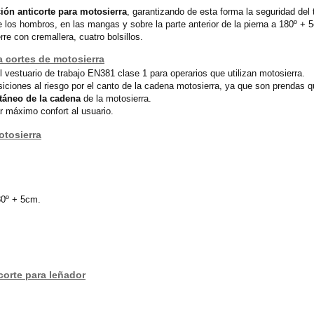
ión anticorte para motosierra
, garantizando de esta forma la seguridad del 
 los hombros, en las mangas y sobre la parte anterior de la pierna a 180º + 
re con cremallera, cuatro bolsillos.
a cortes de motosierra
 vestuario de trabajo EN381 clase 1 para operarios que utilizan motosierra.
siciones al riesgo por el canto de la cadena motosierra, ya que son prendas 
ntáneo de la cadena
de la motosierra.
r máximo confort al usuario.
otosierra
180º + 5cm.
corte para leñador