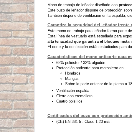
Mono de trabajo de leñador diseñado con
protecc
Este buzo de leñador dispone de protección sobre
También dispone de ventilación en la espalda, cier
Garantiza la seguridad del leñador frente 
Este mono de trabajo para leñador forma parte del
Esta línea de vestuario está estudiada para expo
alta tenacidad que garantiza el bloqueo insta
El corte y la confección están estudiados para da
Características del mono anticorte para m
68% poliéster / 32% algodón.
Protección anticorte para motosierra en:
Hombros
Mangas
Sobre la parte anterior de la pierna a 
Ventilación espalda
Cierre con cremallera
Cuatro bolsillos
Certificados del buzo con protección anti
(CE) EN 381-5 . Clase 1:20 m/s.