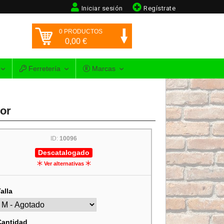
Iniciar sesión
Regístrate
0
PRODUCTOS
0,00
€
Ferretería
Marcas
dor
ID:
10096
Descatalogado
Ver alternativas
alla
Cantidad