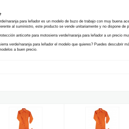
?
rde/naranja para leñador es un modelo de buzo de trabajo con muy buena acep
erente al suministro, este producto se vende unitariamente y no dispone de 
otección anticorte para motosierra verde/naranja para leñador a un precio mu
erra verde/naranja para leñador el modelo que quieres? Puedes descubrir más
odelos a buen precio.
rra verde/naranja para leñador
e Trabajo Naranja
Mono de Trabajo Naranja de Terga