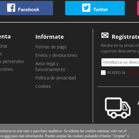
Facebook
Twitter
enta
Infórmate
Regístrat
Recibe en tu email of
pras
Formas de pago
cupones descuento 
s
Envíos y devoluciones
s personales
Aviso legal y
cciones
funcionamiento
Acepto la
políti
Política de privacidad
Cookies
iencia en este sitio y para fines analíticos. Se utilizan las cookies mínimas solo con el
ica
aquí
para más información. Puedes aceptar las cookies pulsando el botón "Aceptar" o