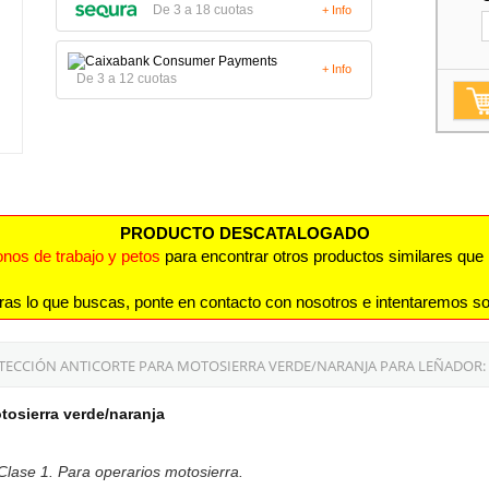
De 3 a 18 cuotas
+ Info
+ Info
De 3 a 12 cuotas
PRODUCTO DESCATALOGADO
nos de trabajo y petos
para encontrar otros productos similares que 
ras lo que buscas, ponte en contacto con nosotros e intentaremos so
ECCIÓN ANTICORTE PARA MOTOSIERRA VERDE/NARANJA PARA LEÑADOR:
tosierra verde/naranja
Clase 1. Para operarios motosierra.