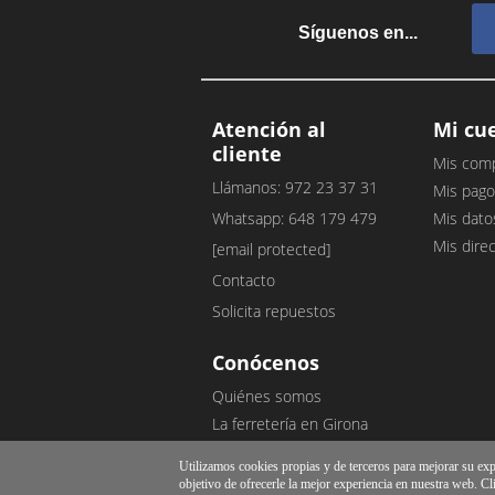
Síguenos en...
Atención al
Mi cu
cliente
Mis com
Llámanos: 972 23 37 31
Mis pago
Whatsapp: 648 179 479
Mis dato
Mis dire
[email protected]
Contacto
Solicita repuestos
Conócenos
Quiénes somos
La ferretería en Girona
Nuestro blog
Utilizamos cookies propias y de terceros para mejorar su exper
Opiniones de clientes
objetivo de ofrecerle la mejor experiencia en nuestra web. Cl