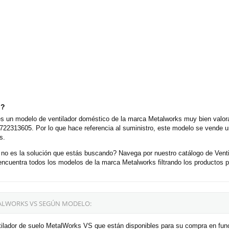
o?
 un modelo de ventilador doméstico de la marca Metalworks muy bien valorad
 722313605. Por lo que hace referencia al suministro, este modelo se vende 
s.
o es la solución que estás buscando? Navega por nuestro catálogo de Ven
cuentra todos los modelos de la marca Metalworks filtrando los productos 
TALWORKS VS SEGÚN MODELO:
tilador de suelo MetalWorks VS que están disponibles para su compra en fun