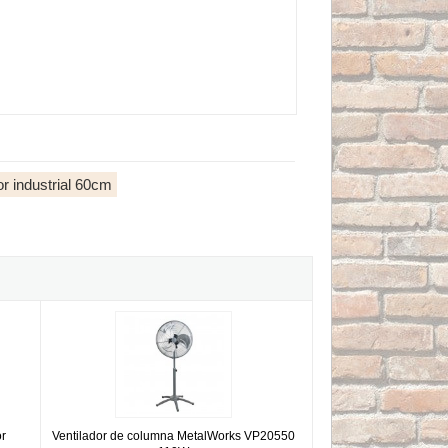
or industrial 60cm
erior MUNEB-26-P2 de 260W
Ventilador de columna MetalWorks VP20550 110W
or
Ventilador de columna MetalWorks VP20550