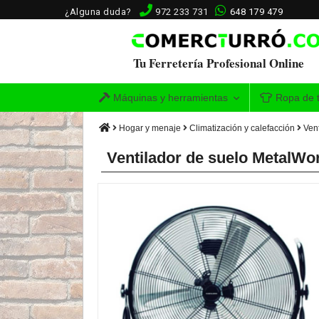
¿Alguna duda?
972 233 731
648 179 479
Tu Ferretería Profesional Online
Máquinas y herramientas
Ropa de t
Hogar y menaje
Climatización y calefacción
Ven
Ventilador de suelo MetalW