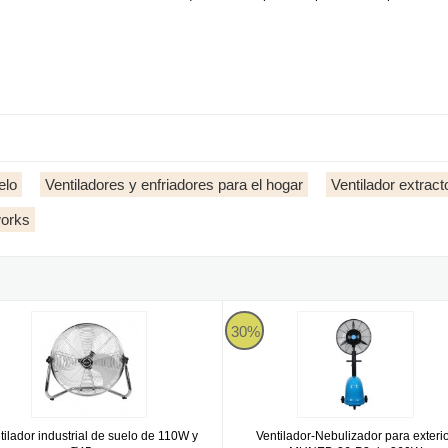
elo
Ventiladores y enfriadores para el hogar
Ventilador extract
orks
ador industrial de suelo de 110W y Ø45cm
Ventilador-Nebulizador para ext
30%
tilador industrial de suelo de 110W y
Ventilador-Nebulizador para exteri