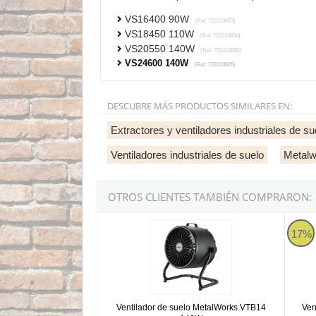
VS16400 90W
(Ref. 722313603)
VS18450 110W
(Ref. 722313604)
VS20550 140W
(Ref. 722313600)
VS24600 140W
(Ref. 722313605)
DESCUBRE MÁS PRODUCTOS SIMILARES EN:
Extractores y ventiladores industriales de su
Ventiladores industriales de suelo
Metalw
OTROS CLIENTES TAMBIÉN COMPRARON:
Ventilador de suelo MetalWorks VTB14 140W
Ventil
17%
Ventilador de suelo MetalWorks VTB14
Ven