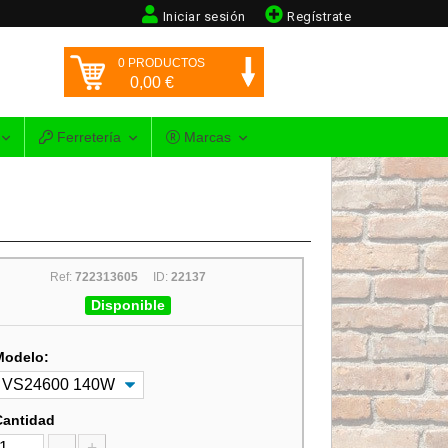
Iniciar sesión
Regístrate
0
PRODUCTOS
0,00
€
Ferretería
Marcas
Ref:
722313605
ID:
22137
Disponible
Modelo:
Cantidad
-
+