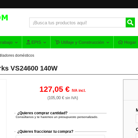
rabajo
EPIS
Utillaje y Construcción
Hogar
tiladores domésticos
orks VS24600 140W
127,05 €
IVA incl.
(105,00 €
)
sin IVA
¿Quieres comprar cantidad?
Consúltanos y te haremos un presupuesto personalizado.
¿Quieres fraccionar tu compra?