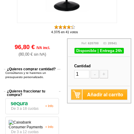
4.37/5 en 41 votos
Ref:
620700
ID:
20941
96,80 €
IVA incl.
Disponible | Entrega 24h
(80,00 €
)
sin IVA
Cantidad
¿Quieres comprar cantidad?
Consúltanos y te haremos un
-
+
presupuesto personalizado.
¿Quieres fraccionar tu
Añadir al carrito
compra?
+ Info
De 3 a 18 cuotas
+ Info
De 3 a 12 cuotas