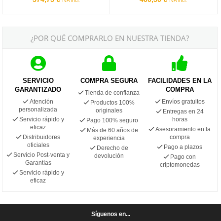
IVA incl.
IVA incl.
¿POR QUÉ COMPRARLO EN NUESTRA TIENDA?
SERVICIO
COMPRA SEGURA
FACILIDADES EN LA
GARANTIZADO
COMPRA
Tienda de confianza
Atención
Envíos gratuitos
Productos 100%
personalizada
originales
Entregas en 24
Servicio rápido y
horas
Pago 100% seguro
eficaz
Asesoramiento en la
Más de 60 años de
Distribuidores
compra
experiencia
oficiales
Pago a plazos
Derecho de
Servicio Post-venta y
devolución
Pago con
Garantías
criptomonedas
Servicio rápido y
eficaz
Síguenos en...