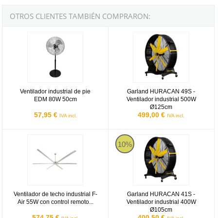
OTROS CLIENTES TAMBIÉN COMPRARON:
Ventilador industrial de pie EDM 80W 50cm
Garland HURACAN 49S
Ventilador industrial de pie
Garland HURACAN 49S -
EDM 80W 50cm
Ventilador industrial 500W
Ø125cm
57,95 €
499,00 €
IVA incl.
IVA incl.
Ventilador de techo industrial F-Air 55W con control remoto - 3 metr
Garland HURACAN 41S
10%
Ventilador de techo industrial F-
Garland HURACAN 41S -
Air 55W con control remoto...
Ventilador industrial 400W
Ø105cm
574,75 €
400,50 €