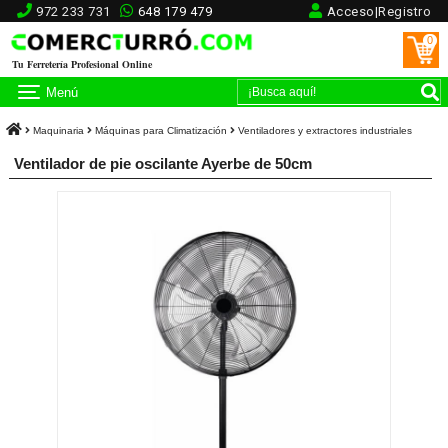
972 233 731
648 179 479
Acceso|Registro
0
Tu Ferretería Profesional Online
Menú
Maquinaria
Máquinas para Climatización
Ventiladores y extractores industriales
Ventilador de pie oscilante Ayerbe de 50cm