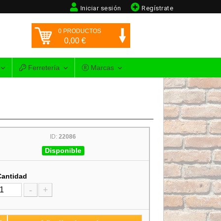
Iniciar sesión
Regístrate
0
PRODUCTOS
0,00
€
Ferretería
Marcas
ID:
22086
Disponible
Cantidad
-
+