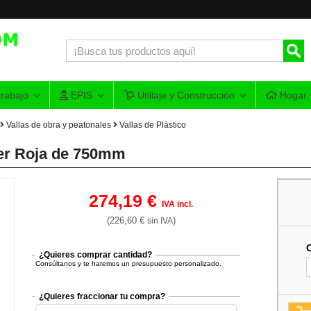
rabajo
EPIS
Utillaje y Construcción
Hogar
Vallas de obra y peatonales
Vallas de Plástico
rier Roja de 750mm
274,19 €
IVA incl.
(226,60 €
)
sin IVA
¿Quieres comprar cantidad?
Consúltanos y te haremos un presupuesto personalizado.
¿Quieres fraccionar tu compra?