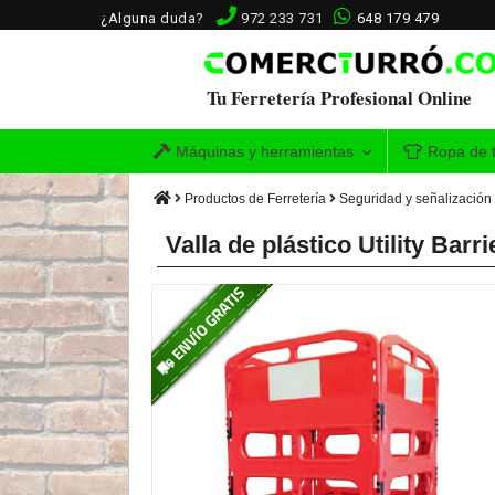
¿Alguna duda?
972 233 731
648 179 479
Tu Ferretería Profesional Online
Máquinas y herramientas
Ropa de t
Productos de Ferretería
Seguridad y señalización
Valla de plástico Utility Bar