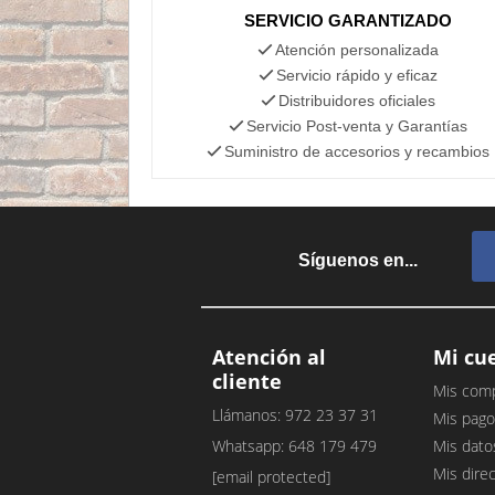
SERVICIO GARANTIZADO
Atención personalizada
Servicio rápido y eficaz
Distribuidores oficiales
Servicio Post-venta y Garantías
Suministro de accesorios y recambios
Síguenos en...
Atención al
Mi cu
cliente
Mis com
Llámanos: 972 23 37 31
Mis pago
Whatsapp: 648 179 479
Mis dato
Mis dire
[email protected]