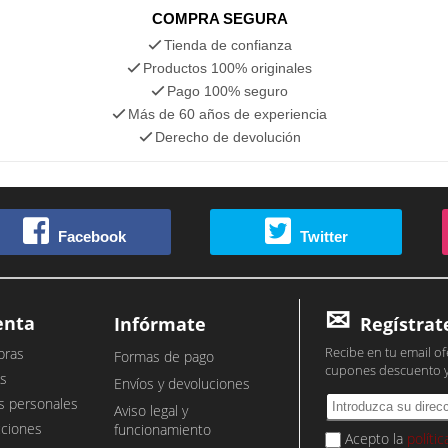
COMPRA SEGURA
Tienda de confianza
Productos 100% originales
Pago 100% seguro
Más de 60 años de experiencia
Derecho de devolución
Facebook
Twitter
enta
Infórmate
Regístrat
Recibe en tu email of
pras
Formas de pago
cupones descuento 
s
Envíos y devoluciones
s personales
Aviso legal y
cciones
funcionamiento
Acepto la
políti