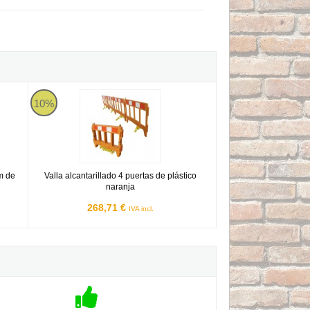
5mm de color Amarillo
Valla alcantarillado 4 puertas de plástico naranja
10%
m de
Valla alcantarillado 4 puertas de plástico
naranja
268,71 €
IVA incl.