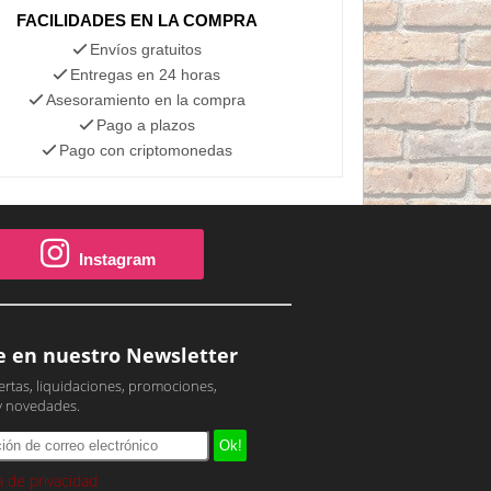
FACILIDADES EN LA COMPRA
Envíos gratuitos
Entregas en 24 horas
Asesoramiento en la compra
Pago a plazos
Pago con criptomonedas
Instagram
e en nuestro Newsletter
ertas, liquidaciones, promociones,
y novedades.
ca de privacidad