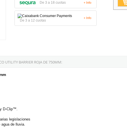
De 3 a 18 cuotas
+ Info
+ Info
De 3 a 12 cuotas
O UTILITY BARRIER ROJA DE 750MM:
50mm
 y D-Clip™.
arias legislaciones
 agua de lluvia.