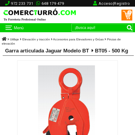
972 233 731
648 179 479
Acceso|Registro
0
Tu Ferretería Profesional Online
Menú
Utillaje
Elevación y tracción
Accesorios para Elevadores y Grúas
Pinzas de
elevación
Garra articulada Jaguar Modelo BT
BT05 - 500 Kg