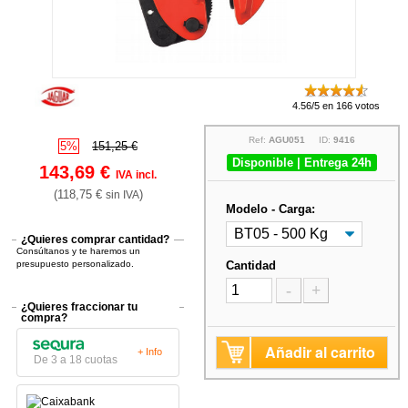
4.56/5 en 166 votos
Ref:
AGU051
ID:
9416
5%
151,25 €
Disponible | Entrega 24h
143,69 €
IVA incl.
(118,75 €
)
sin IVA
Modelo - Carga:
¿Quieres comprar cantidad?
Consúltanos y te haremos un
presupuesto personalizado.
Cantidad
-
+
¿Quieres fraccionar tu
compra?
Añadir al carrito
+ Info
De 3 a 18 cuotas