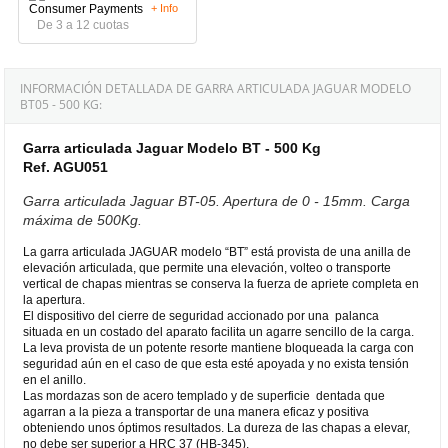
+ Info
De 3 a 12 cuotas
INFORMACIÓN DETALLADA DE GARRA ARTICULADA JAGUAR MODELO
BT05 - 500 KG:
Garra articulada Jaguar Modelo BT - 500 Kg
Ref. AGU051
Garra articulada Jaguar BT-05. Apertura de 0 - 15mm. Carga
máxima de 500Kg.
La garra articulada JAGUAR modelo “BT” está provista de una anilla de
elevación articulada, que permite una elevación, volteo o transporte
vertical de chapas mientras se conserva la fuerza de apriete completa en
la apertura.
El dispositivo del cierre de seguridad accionado por una palanca
situada en un costado del aparato facilita un agarre sencillo de la carga.
La leva provista de un potente resorte mantiene bloqueada la carga con
seguridad aún en el caso de que esta esté apoyada y no exista tensión
en el anillo.
Las mordazas son de acero templado y de superficie dentada que
agarran a la pieza a transportar de una manera eficaz y positiva
obteniendo unos óptimos resultados. La dureza de las chapas a elevar,
no debe ser superior a HRC 37 (HB-345).