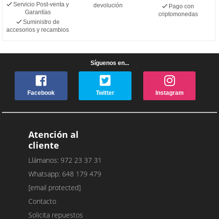
Servicio Post-venta y
devolución
Pago con
Garantías
criptomonedas
Suministro de
accesorios y recambios
Síguenos en...
Facebook
Twitter
Instagram
Atención al
cliente
Llámanos: 972 23 37 31
Whatsapp: 648 179 479
[email protected]
Contacto
Solicita repuestos