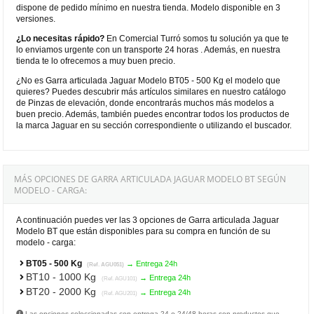
dispone de pedido mínimo en nuestra tienda. Modelo disponible en 3
versiones.
¿Lo necesitas rápido?
En Comercial Turró somos tu solución ya que te
lo enviamos urgente con un transporte 24 horas . Además, en nuestra
tienda te lo ofrecemos a muy buen precio.
¿No es Garra articulada Jaguar Modelo BT05 - 500 Kg el modelo que
quieres? Puedes descubrir más artículos similares en nuestro catálogo
de Pinzas de elevación, donde encontrarás muchos más modelos a
buen precio. Además, también puedes encontrar todos los productos de
la marca Jaguar en su sección correspondiente o utilizando el buscador.
MÁS OPCIONES DE GARRA ARTICULADA JAGUAR MODELO BT SEGÚN
MODELO - CARGA:
A continuación puedes ver las 3 opciones de Garra articulada Jaguar
Modelo BT que están disponibles para su compra en función de su
modelo - carga:
BT05 - 500 Kg
→ Entrega 24h
(Ref. AGU051)
BT10 - 1000 Kg
→ Entrega 24h
(Ref. AGU101)
BT20 - 2000 Kg
→ Entrega 24h
(Ref. AGU201)
Las opciones seleccionadas con entrega 24 o 24/48 horas son productos que