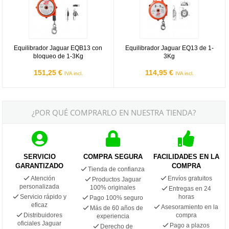
Equilibrador Jaguar EQB13 con
Equilibrador Jaguar EQ13 de 1-
bloqueo de 1-3Kg
3Kg
151,25 €
114,95 €
IVA incl.
IVA incl.
¿POR QUÉ COMPRARLO EN NUESTRA TIENDA?
SERVICIO
COMPRA SEGURA
FACILIDADES EN LA
GARANTIZADO
COMPRA
Tienda de confianza
Atención
Envíos gratuitos
Productos Jaguar
personalizada
100% originales
Entregas en 24
Servicio rápido y
horas
Pago 100% seguro
eficaz
Asesoramiento en la
Más de 60 años de
Distribuidores
compra
experiencia
oficiales Jaguar
Pago a plazos
Derecho de