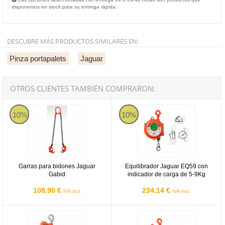
disponemos en stock para su entrega rápida.
DESCUBRE MÁS PRODUCTOS SIMILARES EN:
Pinza portapalets
Jaguar
OTROS CLIENTES TAMBIÉN COMPRARON:
Garras para bidones Jaguar Gabid
Equilibrador Jaguar EQ59 con ind
10%
10%
Garras para bidones Jaguar
Equilibrador Jaguar EQ59 con
Gabid
indicador de carga de 5-9Kg
108,90 €
234,14 €
IVA incl.
IVA incl.
Equilibrador Jaguar EQB13 con bloqueo de 1-3Kg
Equilibrador Jaguar EQ13 de 1-3K