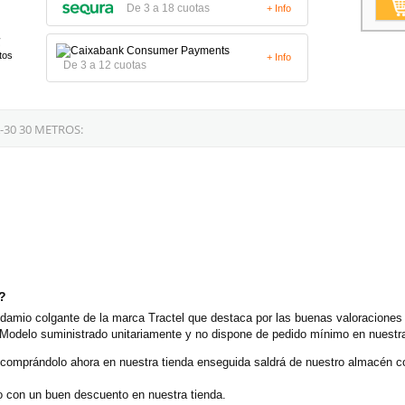
De 3 a 18 cuotas
+ Info
tos
+ Info
De 3 a 12 cuotas
-30 30 METROS:
o?
amio colgante de la marca Tractel que destaca por las buenas valoraciones d
 Modelo suministrado unitariamente y no dispone de pedido mínimo en nuestra 
 comprándolo ahora en nuestra tienda enseguida saldrá de nuestro almacén 
o con un buen descuento en nuestra tienda.