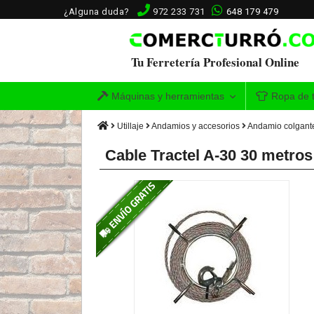
¿Alguna duda?
972 233 731
648 179 479
Tu Ferretería Profesional Online
Máquinas y herramientas
Ropa de t
Utillaje
Andamios y accesorios
Andamio colgant
Cable Tractel A-30 30 metros