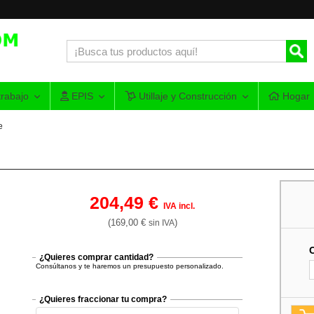
rabajo
EPIS
Utillaje y Construcción
Hogar
e
204,49 €
IVA incl.
(169,00 €
)
sin IVA
¿Quieres comprar cantidad?
Consúltanos y te haremos un presupuesto personalizado.
¿Quieres fraccionar tu compra?