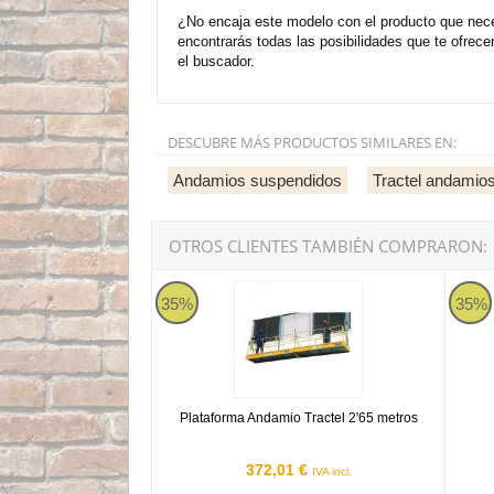
¿No encaja este modelo con el producto que nece
encontrarás todas las posibilidades que te ofrec
el buscador.
DESCUBRE MÁS PRODUCTOS SIMILARES EN:
Andamios suspendidos
Tractel andamio
OTROS CLIENTES TAMBIÉN COMPRARON:
Plataforma Andamio Tractel 2'65 metros
Pescan
35%
35%
Plataforma Andamio Tractel 2'65 metros
372,01 €
IVA incl.