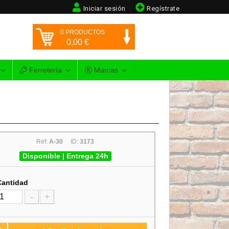
Iniciar sesión
Regístrate
0
PRODUCTOS
0,00
€
Ferretería
Marcas
Ref:
A-30
ID:
3173
Disponible | Entrega 24h
Cantidad
-
+