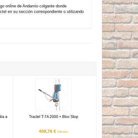
ogo online de Andamio colgante donde
tel en su sección correspondiente o utilizando
media a Lira extrema Tractel
Tractel T-7A 2000 + Bloc Stop
dia a
Tractel T-7A 2000 + Bloc Stop
408,76 €
IVA incl.