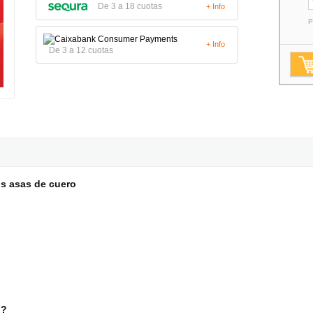
De 3 a 18 cuotas
+ Info
P
+ Info
De 3 a 12 cuotas
s asas de cuero
o?