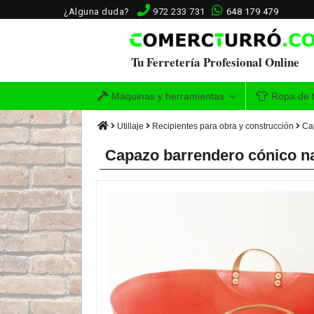
¿Alguna duda?
972 233 731
648 179 479
Tu Ferretería Profesional Online
Máquinas y herramientas
Ropa de t
Utillaje
Recipientes para obra y construcción
Ca
Capazo barrendero cónico n