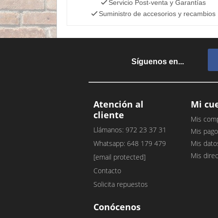
Servicio Post-venta y Garantías
Suministro de accesorios y recambios
Síguenos en...
Atención al
Mi cu
cliente
Mis com
Llámanos: 972 23 37 31
Mis pago
Whatsapp: 648 179 479
Mis dato
Mis dire
[email protected]
Contacto
Solicita repuestos
Conócenos