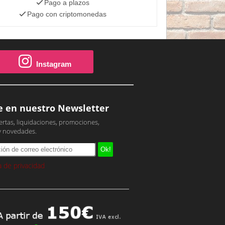
Pago a plazos
Pago con criptomonedas
Instagram
e en nuestro Newsletter
ertas, liquidaciones, promociones,
y novedades.
ca de privacidad