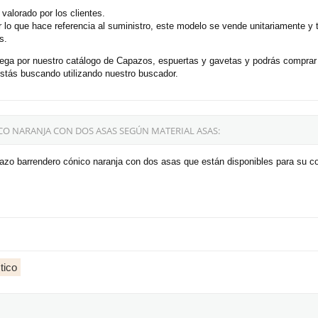
alorado por los clientes.
 lo que hace referencia al suministro, este modelo se vende unitariamente y
s.
ega por nuestro catálogo de Capazos, espuertas y gavetas y podrás compra
tás buscando utilizando nuestro buscador.
O NARANJA CON DOS ASAS SEGÚN MATERIAL ASAS:
azo barrendero cónico naranja con dos asas que están disponibles para su c
tico