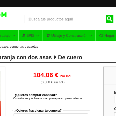
rabajo
EPIS
Utillaje y Construcción
Hogar
pazos, espuertas y gavetas
aranja con dos asas
De cuero
104,06 €
IVA incl.
(86,00 €
)
sin IVA
¿Quieres comprar cantidad?
Consúltanos y te haremos un presupuesto personalizado.
¿Quieres fraccionar tu compra?