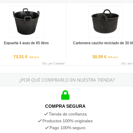
ta 4 asas de 85 litros
Carbonera caucho reciclado de 30 
Espuerta 4 asas de 85 litros
Carbonera caucho reciclado de 30 lit
73,51 €
30,55 €
IVA incl.
IVA incl.
Dto. por Cantidad
Dto. por
¿POR QUÉ COMPRARLO EN NUESTRA TIENDA?
COMPRA SEGURA
Tienda de confianza
Productos 100% originales
Pago 100% seguro