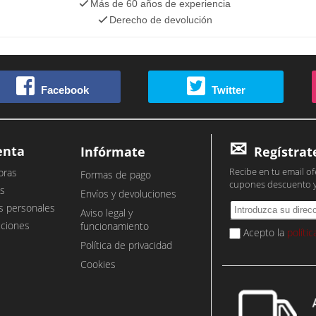
Más de 60 años de experiencia
Derecho de devolución
Facebook
Twitter
enta
Infórmate
Regístrat
Recibe en tu email of
pras
Formas de pago
cupones descuento 
s
Envíos y devoluciones
s personales
Aviso legal y
cciones
funcionamiento
Acepto la
políti
Política de privacidad
Cookies