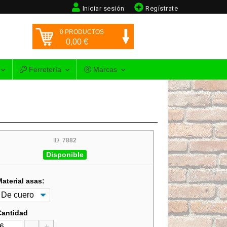
Iniciar sesión
Regístrate
0
PRODUCTOS
0,00
€
Ferretería
Marcas
ID:
7882
Disponible
Material asas:
Cantidad