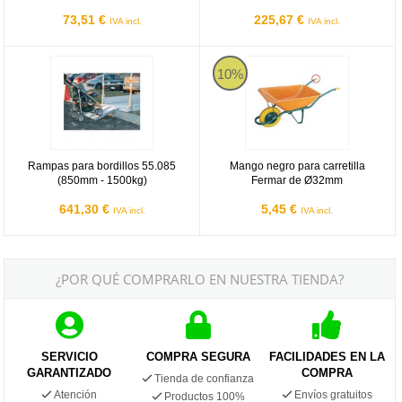
73,51 €
225,67 €
IVA incl.
IVA incl.
Rampas para bordillos 55.085 (850mm - 1500kg)
Mango negro para carretilla Fer
10%
Rampas para bordillos 55.085
Mango negro para carretilla
(850mm - 1500kg)
Fermar de Ø32mm
641,30 €
5,45 €
IVA incl.
IVA incl.
¿POR QUÉ COMPRARLO EN NUESTRA TIENDA?
SERVICIO
COMPRA SEGURA
FACILIDADES EN LA
GARANTIZADO
COMPRA
Tienda de confianza
Atención
Envíos gratuitos
Productos 100%