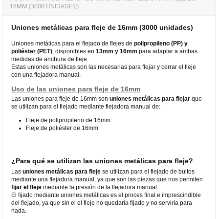
16MM (3000 UNIDADES):
Uniones metálicas para fleje de 16mm (3000 unidades)
Uniones metálicas para el flejado de flejes de
polipropileno (PP) y
poliéster (PET)
, disponibles en
13mm y 16mm
para adaptar a ambas
medidas de anchura de fleje.
Estas uniones metálicas son las necesarias para flejar y cerrar el fleje
con una flejadora manual.
Uso de las uniones para fleje de 16mm
Las uniones para fleje de 16mm son
uniones metálicas para flejar
que
se utilizan para el flejado mediante flejadora manual de:
Fleje de polipropileno de 16mm
Fleje de poliéster de 16mm
¿Para qué se utilizan las uniones metálicas para fleje?
Las
uniones metálicas para fleje
se utilizan para el flejado de bultos
mediante una flejadora manual, ya que son las piezas que nos permiten
fijar el fleje
mediante la presión de la flejadora manual.
El fijado mediante uniones metálicas es el proces final e imprescindible
del flejado, ya que sin el el fleje no quedaria fijado y no serviría para
nada.