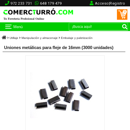
972 233 731
648 179 479
Acceso|Registro
0
Tu Ferretería Profesional Online
Menú
Utillaje
Manipulación y almacenaje
Embalaje y paletización
Uniones metálicas para fleje de 16mm (3000 unidades)