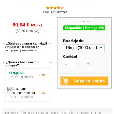
4.54/5 en 138 votos
ID:
11148
60,94 €
IVA incl.
Disponible | Entrega 24h
(50,36 €
)
sin IVA
Para fleje de:
¿Quieres comprar cantidad?
Consúltanos y te haremos un
presupuesto personalizado.
Cantidad
¿Quieres fraccionar tu
-
+
compra?
+ Info
De 3 a 18 cuotas
Añadir al carrito
+ Info
De 3 a 12 cuotas
INFORMACIÓN DETALLADA DE UNIONES METÁLICAS PARA FLEJE DE