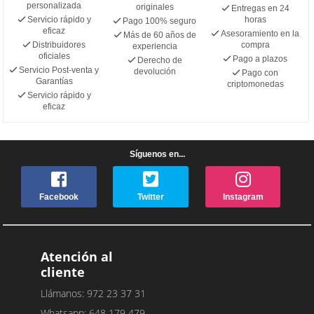
personalizada
originales
Entregas en 24
Servicio rápido y
horas
Pago 100% seguro
eficaz
Asesoramiento en la
Más de 60 años de
Distribuidores
compra
experiencia
oficiales
Pago a plazos
Derecho de
Servicio Post-venta y
devolución
Pago con
Garantías
criptomonedas
Servicio rápido y
eficaz
Síguenos en...
Facebook
Twitter
Instagram
Atención al
cliente
Llámanos: 972 23 37 31
Whatsapp: 648 179 479