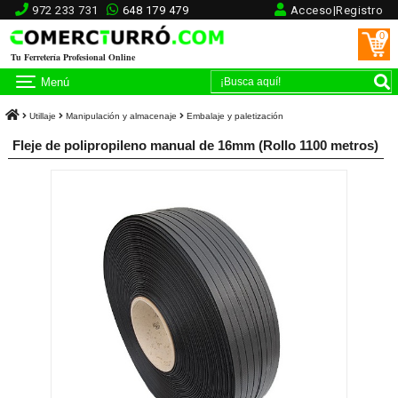
972 233 731
648 179 479
Acceso|Registro
0
Tu Ferretería Profesional Online
Menú
Utillaje
Manipulación y almacenaje
Embalaje y paletización
Fleje de polipropileno manual de 16mm (Rollo 1100 metros)