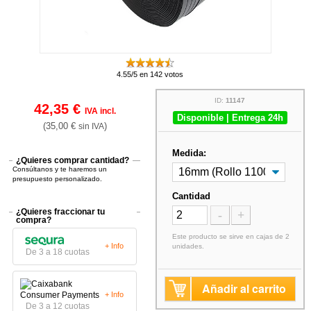
4.55/5 en 142 votos
ID:
11147
42,35 €
IVA incl.
Disponible | Entrega 24h
(35,00 €
)
sin IVA
Medida:
¿Quieres comprar cantidad?
Consúltanos y te haremos un
presupuesto personalizado.
Cantidad
¿Quieres fraccionar tu
-
+
compra?
Este producto se sirve en cajas de 2
+ Info
unidades.
De 3 a 18 cuotas
Añadir al carrito
+ Info
De 3 a 12 cuotas