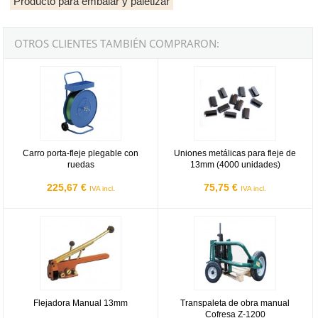
Producto para embalar y paletizar
OTROS CLIENTES TAMBIÉN COMPRARON:
Carro porta-fleje plegable con ruedas
Uniones metálicas para fleje de 
Carro porta-fleje plegable con
Uniones metálicas para fleje de
ruedas
13mm (4000 unidades)
225,67 €
75,75 €
IVA incl.
IVA incl.
Flejadora Manual 13mm
Transpaleta de obra manual Cofre
Flejadora Manual 13mm
Transpaleta de obra manual
Cofresa Z-1200