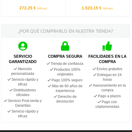
272,25 €
1.523,15 €
IVA incl.
IVA incl.
¿POR QUÉ COMPRARLO EN NUESTRA TIENDA?
SERVICIO
COMPRA SEGURA
FACILIDADES EN LA
GARANTIZADO
COMPRA
Tienda de confianza
Atención
Envíos gratuitos
Productos 100%
personalizada
originales
Entregas en 24
Servicio rápido y
horas
Pago 100% seguro
eficaz
Asesoramiento en la
Más de 60 años de
Distribuidores
compra
experiencia
oficiales
Pago a plazos
Derecho de
Servicio Post-venta y
devolución
Pago con
Garantías
criptomonedas
Servicio rápido y
eficaz