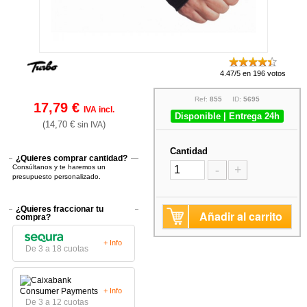
4.47/5 en 196 votos
Ref:
855
ID:
5695
17,79 €
IVA incl.
Disponible | Entrega 24h
(14,70 €
)
sin IVA
Cantidad
¿Quieres comprar cantidad?
Consúltanos y te haremos un
-
+
presupuesto personalizado.
¿Quieres fraccionar tu
Añadir al carrito
compra?
+ Info
De 3 a 18 cuotas
+ Info
De 3 a 12 cuotas