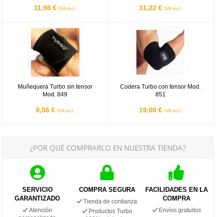
11,98 €
31,22 €
IVA incl.
IVA incl.
Muñequera Turbo sin tensor Mod. 849
Codera Turbo con tensor Mod. 85
Muñequera Turbo sin tensor
Codera Turbo con tensor Mod.
Mod. 849
851
9,56 €
19,00 €
IVA incl.
IVA incl.
¿POR QUÉ COMPRARLO EN NUESTRA TIENDA?
SERVICIO
COMPRA SEGURA
FACILIDADES EN LA
GARANTIZADO
COMPRA
Tienda de confianza
Atención
Envíos gratuitos
Productos Turbo