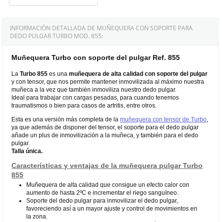
INFORMACIÓN DETALLADA DE MUÑEQUERA CON SOPORTE PARA
DEDO PULGAR TURBO MOD. 855:
Muñequera Turbo con soporte del pulgar Ref. 855
La
Turbo 855
es una
muñequera de alta calidad con soporte del pulgar
y con tensor, que nos permite mantener inmovilizada al máximo nuestra
muñeca a la vez que también inmoviliza nuestro dedo pulgar.
Ideal para trabajar con cargas pesadas, para cuando tenemos
traumatismos o bien para casos de artritis, entre otros.
Esta es una versión más completa de la
muñequera con tensor de Turbo
,
ya que además de disponer del tensor, el soporte para el dedo pulgar
añade un plus de inmovilización a la muñeca, y también para el dedo
pulgar.
Talla única.
Características y ventajas de la muñequera pulgar Turbo
855
Muñequera de alta calidad que consigue un efecto calor con
aumento de hasta 2ºC e incrementar el riego sanguíneo.
Soporte del dedo pulgar para inmovilizar el dedo pulgar,
favoreciendo así a un mayor ajuste y control de movimientos en
la zona.