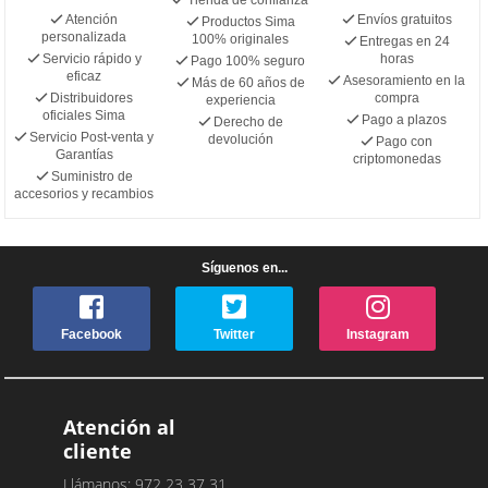
Atención
Envíos gratuitos
Productos Sima
personalizada
100% originales
Entregas en 24
Servicio rápido y
horas
Pago 100% seguro
eficaz
Asesoramiento en la
Más de 60 años de
Distribuidores
compra
experiencia
oficiales Sima
Pago a plazos
Derecho de
Servicio Post-venta y
devolución
Pago con
Garantías
criptomonedas
Suministro de
accesorios y recambios
Síguenos en...
Facebook
Twitter
Instagram
Atención al
cliente
Llámanos: 972 23 37 31