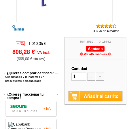
4.30/5 en 60 votos
Ref:
3510
ID:
19792
20%
1.010,35 €
Agotado
808,28 €
IVA incl.
Ver alternativas
(668,00 €
)
sin IVA
Cantidad
¿Quieres comprar cantidad?
-
+
Consúltanos y te haremos un
presupuesto personalizado.
¿Quieres fraccionar tu
Añadir al carrito
compra?
+ Info
De 3 a 18 cuotas
+ Info