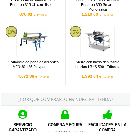
Tronzadora de madera Sima
Cortadora de madera Sima
Eurotron 315 XL con disco -...
Eurotron 350 Smart -
Monofásica
678,81 €
1.210,00 €
IVA incl.
IVA incl.
Cortadora de paneles aislantes VENUS 125 Polypanel - Monofásic
Sierra con mesa deslizable Holzkra
10%
5%
Cortadora de paneles aislantes
Sierra con mesa deslizable
VENUS 125 Polypanel -...
Holzkraft BKS 500 - Trifásica
4.072,86 €
1.392,04 €
IVA incl.
IVA incl.
¿POR QUÉ COMPRARLO EN NUESTRA TIENDA?
SERVICIO
COMPRA SEGURA
FACILIDADES EN LA
GARANTIZADO
COMPRA
Tienda de confianza