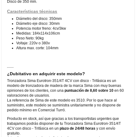
Disco de 350 mm.
Características técnicas
Diámetro del disco: 350mm
Diámetro eje disco: 30mm
Potencia motor freno: 4cv/3kw
Medidas: 184x114x106cm
Peso Neto: 90kg
Voltaje: 220v o 380v
Altura max. corte: 104mm
¿Dubitativo en adquirir este modelo?
Tronzadora Sima Eurotron-351/4T 4CV con disco - Trifásica es un
modelo de tronzadora de madera de la marca Sima con muy buenas
opiniones de los clientes, con una
puntuación de 8,60 sobre 10
en 60
valoraciones de usuarios.
La referencia de Sima de este modelo es 3510. Por lo que hace al
suministro, este modelo se suministra unitariamente y no dispone de
pedido mínimo en Comercial Turró.
Producto en stock, así que gracias a los transportistas urgentes que
trabajamos podrás disponer de tu Tronzadora Sima Eurotron-351/4T
4CV con disco - Trifásica en un
plazo de 24/48 horas
y con envío
gratuito.