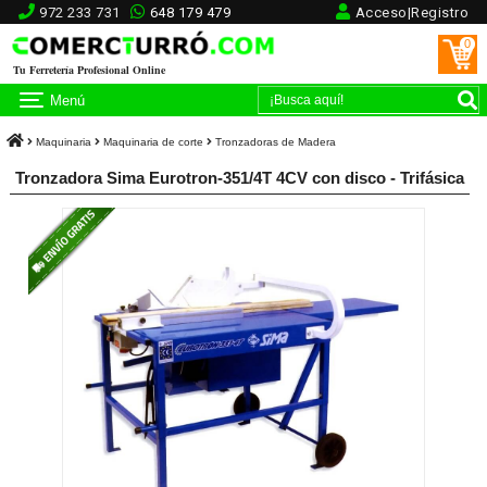
972 233 731
648 179 479
Acceso|Registro
0
Tu Ferretería Profesional Online
Menú
Maquinaria
Maquinaria de corte
Tronzadoras de Madera
Tronzadora Sima Eurotron-351/4T 4CV con disco - Trifásica