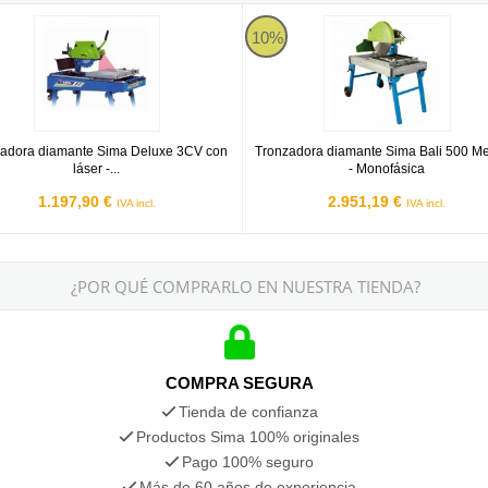
 L - Trifásica
dora diamante Sima Deluxe 3CV con láser - Monofásica 220v
Tronzadora diamante Sima Bali 5
10%
adora diamante Sima Deluxe 3CV con
Tronzadora diamante Sima Bali 500 M
láser -...
- Monofásica
1.197,90 €
2.951,19 €
IVA incl.
IVA incl.
¿POR QUÉ COMPRARLO EN NUESTRA TIENDA?
COMPRA SEGURA
Tienda de confianza
Productos Sima 100% originales
Pago 100% seguro
Más de 60 años de experiencia