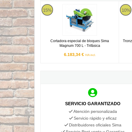
Cortadora especial de bloques Sima Magnum 700
Tronza
15%
10%
Cortadora especial de bloques Sima
Tronz
Magnum 700 L - Trifásica
6.183,34 €
IVA incl.
SERVICIO GARANTIZADO
Atención personalizada
Servicio rápido y eficaz
Distribuidores oficiales Sima
Servicio Post-venta y Garantías