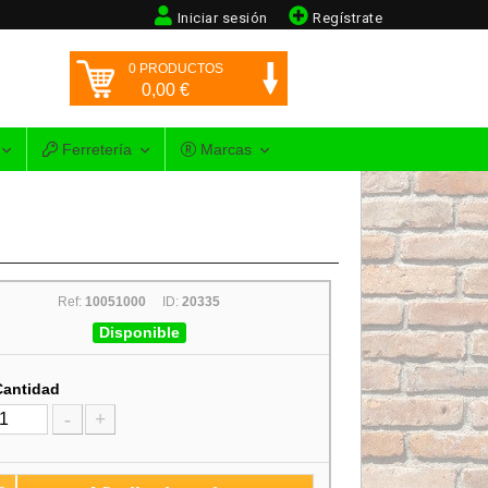
Iniciar sesión
Regístrate
0
PRODUCTOS
0,00
€
Ferretería
Marcas
Ref:
10051000
ID:
20335
Disponible
Cantidad
-
+