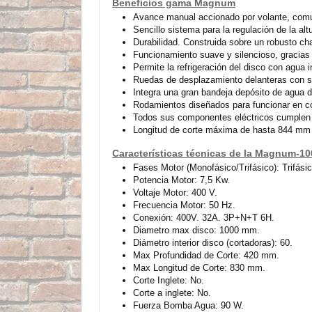
Beneficios gama Magnum
Avance manual accionado por volante, com
Sencillo sistema para la regulación de la alt
Durabilidad. Construida sobre un robusto ch
Funcionamiento suave y silencioso, gracias a
Permite la refrigeración del disco con agua 
Ruedas de desplazamiento delanteras con s
Integra una gran bandeja depósito de agua de
Rodamientos diseñados para funcionar en co
Todos sus componentes eléctricos cumplen c
Longitud de corte máxima de hasta 844 mm
Características técnicas de la Magnum-10
Fases Motor (Monofásico/Trifásico): Trifásic
Potencia Motor: 7,5 Kw.
Voltaje Motor: 400 V.
Frecuencia Motor: 50 Hz.
Conexión: 400V. 32A. 3P+N+T 6H.
Diametro max disco: 1000 mm.
Diámetro interior disco (cortadoras): 60.
Max Profundidad de Corte: 420 mm.
Max Longitud de Corte: 830 mm.
Corte Inglete: No.
Corte a inglete: No.
Fuerza Bomba Agua: 90 W.