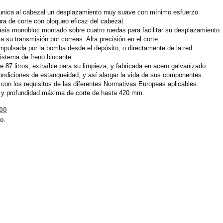
unica al cabezal un desplazamiento muy suave con mínimo esfuerzo.
ura de corte con bloqueo eficaz del cabezal.
asis monobloc montado sobre cuatro ruedas para facilitar su desplazamiento.
 su transmisión por correas. Alta precisión en el corte.
impulsada por la bomba desde el depósito, o directamente de la red.
istema de freno blocante.
 87 litros, extraíble para su limpieza, y fabricada en acero galvanizado.
ndiciones de estanqueidad, y así alargar la vida de sus componentes.
on los requisitos de las diferentes Normativas Europeas aplicables.
 y profundidad máxima de corte de hasta 420 mm.
00
o.