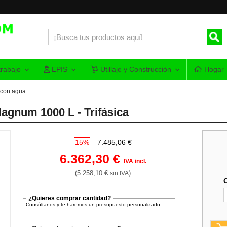
rabajo
EPIS
Utillaje y Construcción
Hogar
 con agua
agnum 1000 L - Trifásica
15%
7.485,06 €
6.362,30 €
IVA incl.
(5.258,10 €
)
sin IVA
¿Quieres comprar cantidad?
Consúltanos y te haremos un presupuesto personalizado.