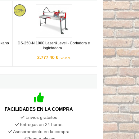
00 Mekano - Monofásica
DS-250-N 1000 Laser&Level - Cortadora e Ingletadora Eléctr
20%
ekano
DS-250-N 1000 Laser&Level - Cortadora e
Ingletadora...
2.777,40 €
IVA incl.
FACILIDADES EN LA COMPRA
Envíos gratuitos
Entregas en 24 horas
Asesoramiento en la compra
Pago a plazos