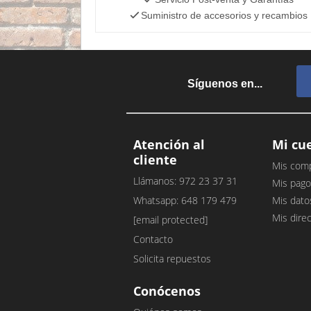
Suministro de accesorios y recambios
Síguenos en...
Atención al
Mi cu
cliente
Mis com
Llámanos: 972 23 37 31
Mis pago
Whatsapp: 648 179 479
Mis dato
Mis dire
[email protected]
Contacto
Solicita repuestos
Conócenos