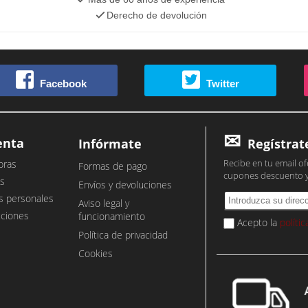
Derecho de devolución
Facebook
Twitter
enta
Infórmate
Regístrat
Recibe en tu email of
pras
Formas de pago
cupones descuento 
s
Envíos y devoluciones
s personales
Aviso legal y
cciones
funcionamiento
Acepto la
políti
Política de privacidad
Cookies