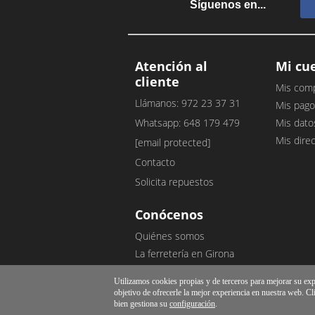
Síguenos en...
Atención al
Mi cu
cliente
Mis com
Llámanos: 972 23 37 31
Mis pago
Whatsapp: 648 179 479
Mis dato
Mis dire
[email protected]
Contacto
Solicita repuestos
Conócenos
Quiénes somos
La ferretería en Girona
Nuestro blog
Utilizamos cookies propias y de terceros para mejorar su exper
Opiniones de clientes
objetivo de ofrecerle la mejor experiencia en nuestra web. Cl
bien gestiona su
configuración
.