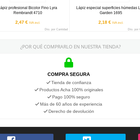
ápiz profesional Bicolor Fino Lyra
Lápiz especial superficies húmedas 
Rembrandt 4710
Garden 1695
2,47 €
2,18 €
IVA incl.
IVA incl.
Dto. por Cantidad
Dto. por
¿POR QUÉ COMPRARLO EN NUESTRA TIENDA?
COMPRA SEGURA
Tienda de confianza
Productos Acha 100% originales
Pago 100% seguro
Más de 60 años de experiencia
Derecho de devolución