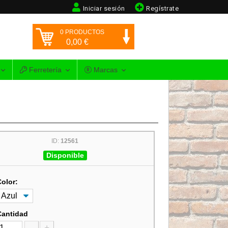
Iniciar sesión
Regístrate
0
PRODUCTOS
0,00
€
Ferretería
Marcas
ID:
12561
Disponible
Color:
Cantidad