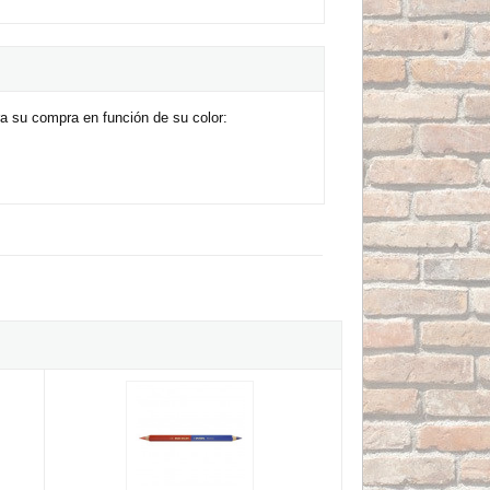
a su compra en función de su color:
as Lyra Garden 1695
Lápiz profesional Lyra Duo Giant Bicolor Azul y Rojo