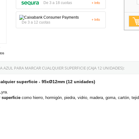
De 3 a 18 cuotas
+ Info
+ Info
De 3 a 12 cuotas
tos
A AZUL PARA MARCAR CUALQUIER SUPERFICIE (CAJA 12 UNIDADES):
ualquier superficie - 95xØ12mm (12 unidades)
Lyra.
 superficie
como hierro, hormigón, piedra, vidrio, madera, goma, cartón, tejid