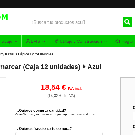
rabajo
EPIS
Utillaje y Construcción
Hogar
 y trazar
Lápices y rotuladores
marcar (Caja 12 unidades)
Azul
18,54 €
IVA incl.
(15,32 €
)
sin IVA
¿Quieres comprar cantidad?
Consúltanos y te haremos un presupuesto personalizado.
¿Quieres fraccionar tu compra?