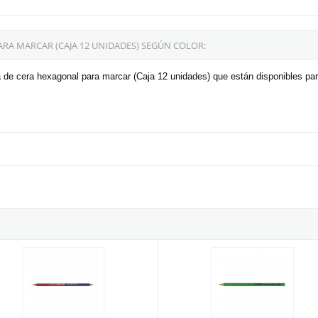
RA MARCAR (CAJA 12 UNIDADES) SEGÚN COLOR:
 de cera hexagonal para marcar (Caja 12 unidades) que están disponibles par
profesional Bicolor Fino Lyra Rembrandt 4710
Lápiz especial superficies húmed