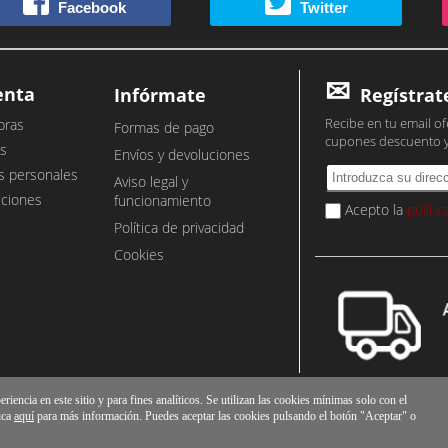
Facebook
Twitter
enta
Infórmate
Regístrat
Recibe en tu email of
pras
Formas de pago
cupones descuento 
s
Envíos y devoluciones
s personales
Aviso legal y
cciones
funcionamiento
Acepto la
políti
Política de privacidad
Cookies
iencia en este sitio y para fines analíticos. Se utilizan las cookies mínimas solo con el
ica
aquí
para más información. Puedes aceptar las cookies pulsando el botón "Aceptar" o