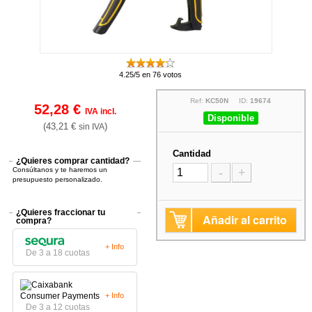
4.25/5 en 76 votos
Ref:
KC50N
ID:
19674
52,28 €
IVA incl.
Disponible
(43,21 €
)
sin IVA
Cantidad
¿Quieres comprar cantidad?
Consúltanos y te haremos un
-
+
presupuesto personalizado.
¿Quieres fraccionar tu
Añadir al carrito
compra?
+ Info
De 3 a 18 cuotas
+ Info
De 3 a 12 cuotas