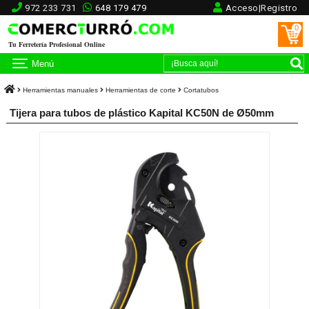
972 233 731
648 179 479
Acceso|Registro
0
Tu Ferretería Profesional Online
Menú
Herramientas manuales
Herramientas de corte
Cortatubos
Tijera para tubos de plástico Kapital KC50N de Ø50mm