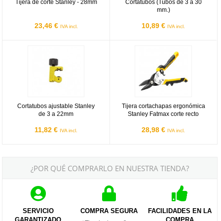
Tijera de corte Stanley - 28mm
Cortatubos (Tubos de 3 a 30
mm.)
23,46 €
10,89 €
IVA incl.
IVA incl.
Cortatubos ajustable Stanley de 3 a 22mm
Tijera cortachapas ergonómica St
Cortatubos ajustable Stanley
Tijera cortachapas ergonómica
de 3 a 22mm
Stanley Fatmax corte recto
11,82 €
28,98 €
IVA incl.
IVA incl.
¿POR QUÉ COMPRARLO EN NUESTRA TIENDA?
SERVICIO
COMPRA SEGURA
FACILIDADES EN LA
GARANTIZADO
COMPRA