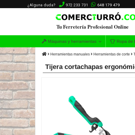
¿Alguna duda?
972 233 731
648 179 479
Tu Ferretería Profesional Online
Máquinas y herramientas
Ropa de t
Herramientas manuales
Herramientas de corte
Tijera cortachapas ergonómi