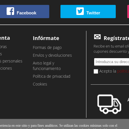
Facebook
Twitter
enta
Infórmate
Regístrat
Recibe en tu email of
pras
Formas de pago
cupones descuento 
s
Envíos y devoluciones
s personales
Aviso legal y
cciones
funcionamiento
Acepto la
políti
Política de privacidad
Cookies
iencia en este sitio y para fines analíticos. Se utilizan las cookies mínimas solo con el