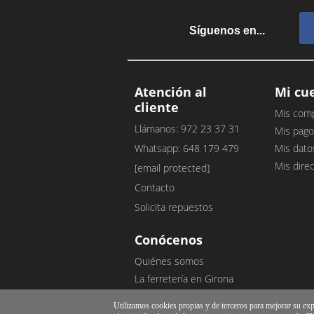
Síguenos en...
Atención al
Mi cu
cliente
Mis com
Llámanos: 972 23 37 31
Mis pago
Whatsapp: 648 179 479
Mis dato
Mis dire
[email protected]
Contacto
Solicita repuestos
Conócenos
Quiénes somos
La ferretería en Girona
Nuestro blog
Utilizamos cookies propias y de terceros para mejorar su exper
Opiniones de clientes