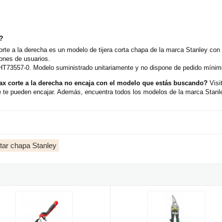
o?
te a la derecha es un modelo de tijera corta chapa de la marca Stanley con 
ones de usuarios.
HT73557-0. Modelo suministrado unitariamente y no dispone de pedido mínimo
ax corte a la derecha no encaja con el modelo que estás buscando?
Visi
te pueden encajar. Además, encuentra todos los modelos de la marca Stanley
rtar chapa Stanley
corte recto
 cortachapas ergonómica Stanley Fatmax corte a la izquierda
Tijera Cortachapas Stanley Corte 