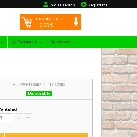
Iniciar sesión
Regístrate
0
PRODUCTOS
0,00
€
Ferretería
Marcas
Ref:
FMHT73557-0
ID:
12105
Disponible
Cantidad
-
+