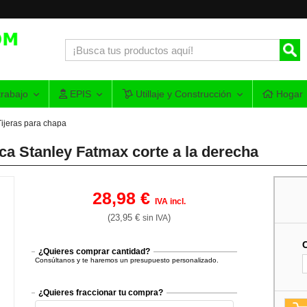
rabajo
EPIS
Utillaje y Construcción
Hogar
Tijeras para chapa
ca Stanley Fatmax corte a la derecha
28,98 €
IVA incl.
(23,95 €
)
sin IVA
¿Quieres comprar cantidad?
Consúltanos y te haremos un presupuesto personalizado.
¿Quieres fraccionar tu compra?