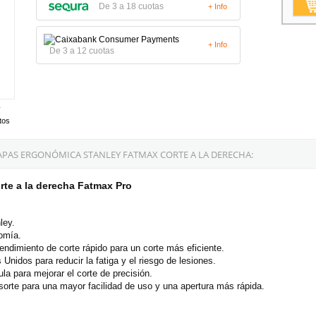
De 3 a 18 cuotas
+ Info
+ Info
De 3 a 12 cuotas
tos
APAS ERGONÓMICA STANLEY FATMAX CORTE A LA DERECHA:
rte a la derecha Fatmax Pro
ley.
nomía.
endimiento de corte rápido para un corte más eficiente.
nidos para reducir la fatiga y el riesgo de lesiones.
a para mejorar el corte de precisión.
sorte para una mayor facilidad de uso y una apertura más rápida.