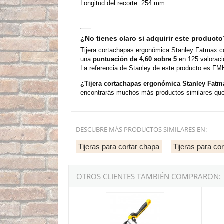
Longitud del recorte
: 254 mm.
¿No tienes claro si adquirir este product
Tijera cortachapas ergonómica Stanley Fatmax cor
una
puntuación de 4,60 sobre 5
en 125 valoraci
La referencia de Stanley de este producto es FM
¿Tijera cortachapas ergonómica Stanley Fatm
encontrarás muchos más productos similares que 
DESCUBRE MÁS PRODUCTOS SIMILARES EN:
Tijeras para cortar chapa
Tijeras para co
OTROS CLIENTES TAMBIÉN COMPRARON:
Tijera cortachapas ergonómica Stanley Fatmax 
Tijera