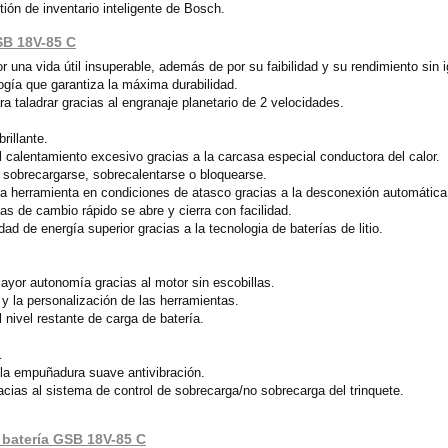
ón de inventario inteligente de Bosch.
SB 18V-85 C
 una vida útil insuperable, además de por su faibilidad y su rendimiento sin 
ogía que garantiza la máxima durabilidad.
ra taladrar gracias al engranaje planetario de 2 velocidades.
rillante.
l calentamiento excesivo gracias a la carcasa especial conductora del calor.
l sobrecargarse, sobrecalentarse o bloquearse.
a herramienta en condiciones de atasco gracias a la desconexión automática 
s de cambio rápido se abre y cierra con facilidad.
d de energía superior gracias a la tecnologia de baterías de litio.
ayor autonomía gracias al motor sin escobillas.
y la personalización de las herramientas.
 nivel restante de carga de batería.
.
la empuñadura suave antivibración.
acias al sistema de control de sobrecarga/no sobrecarga del trinquete.
a batería GSB 18V-85 C