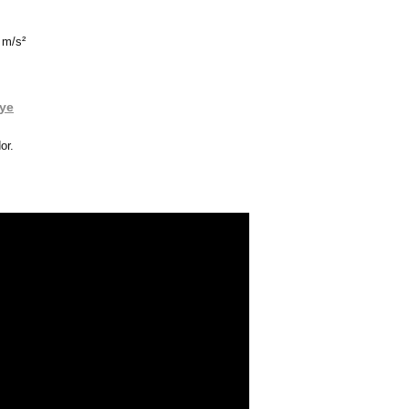
 m/s²
uye
or.