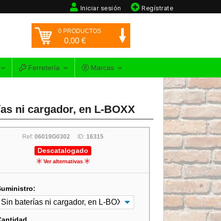
Iniciar sesión
Regístrate
0
PRODUCTOS
0,00
€
Ferretería
Marcas
ías ni cargador, en L-BOXX
Ref:
06019G0302
ID:
16315
Descatalogado
Ver alternativas
Suministro:
Cantidad