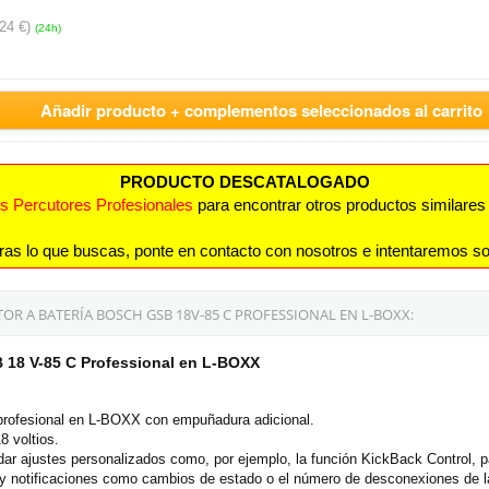
24 €)
(24h)
Añadir producto + complementos seleccionados al carrito
PRODUCTO DESCATALOGADO
os Percutores Profesionales
para encontrar otros productos similares 
ras lo que buscas, ponte en contacto con nosotros e intentaremos so
R A BATERÍA BOSCH GSB 18V-85 C PROFESSIONAL EN L-BOXX:
B 18 V-85 C Professional en L-BOXX
 profesional en L-BOXX con empuñadura adicional.
8 voltios.
dar ajustes personalizados como, por ejemplo, la función KickBack Control, 
y notificaciones como cambios de estado o el número de desconexiones de l