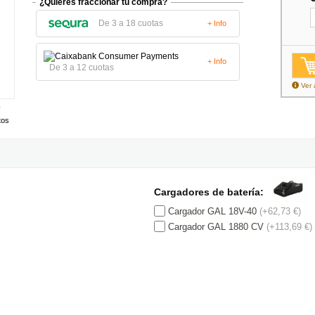
¿Quieres fraccionar tu compra?
De 3 a 18 cuotas
+ Info
+ Info
De 3 a 12 cuotas
Ver 
tos
Cargadores de batería:
Cargador GAL 18V-40
(+62,73 €)
Cargador GAL 1880 CV
(+113,69 €)