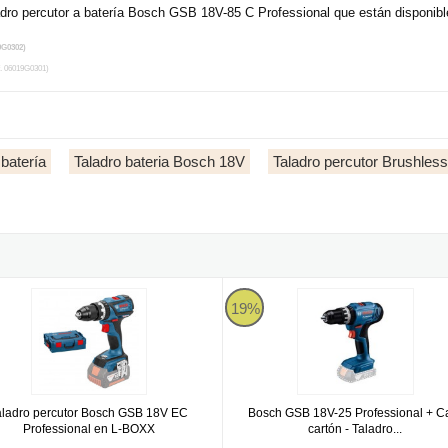
adro percutor a batería Bosch GSB 18V-85 C Professional que están disponibl
9G0302)
. 06019G0301)
 batería
Taladro bateria Bosch 18V
Taladro percutor Brushless
adro percutor a batería
o percutor Bosch GSB 18V EC Professional en L-BOXX
Bosch GSB 18V-25 Professional + C
19%
aladro percutor Bosch GSB 18V EC
Bosch GSB 18V-25 Professional + C
Professional en L-BOXX
cartón - Taladro...