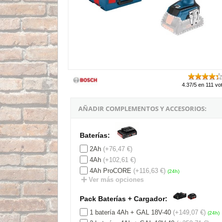
4.37/5 en 111 vo
AÑADIR COMPLEMENTOS Y ACCESORIOS:
Baterías:
2Ah
(+76,47 €)
4Ah
(+102,61 €)
4Ah ProCORE
(+116,63 €)
(24h)
Ver más opciones
Pack Baterías + Cargador:
1 batería 4Ah + GAL 18V-40
(+149,07 €)
(24h)