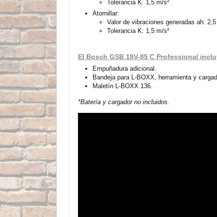
Tolerancia K: 1,5 m/s²
Atornillar:
Valor de vibraciones generadas ah: 2,5
Tolerancia K: 1,5 m/s²
El Bosch GSB 18V-85 C Professional incl
Empuñadura adicional.
Bandeja para L-BOXX, herramienta y cargad
Maletín L-BOXX 136.
*Batería y cargador no incluidos.