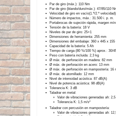
Par de giro (máx.): 110 Nm
Par de giro (blando/duro/máx.): 47/85/110 
Velocidad de giro en vacío(1.ª/2.ª velocidad):
Número de impactos, máx.: 31.500 i. p. m.
Portabrocas de sujeción rápida, margen mín
Tensión de la batería: 18 V
Niveles de par de giro: 25+1
Dimensiones de herramienta: 255 mm
Dimensiones del embalaje: 360 x 445 x 15
Capacidad de la batería: 5 Ah
Tiempo de carga (80 %/100 %) aprox.: 30/45
Peso con batería incluida: 2,3 kg
Ø máx. de perforación en madera: 82 mm
Ø máx. de perforación en acero: 13 mm
Ø máx. de perforación en mampostería: 16
Ø máx. de atornillado: 12 mm
Nivel de intensidad acústica: 87 dB(A)
Nivel de potencia acústica: 98 dB(A)
Tolerancia K: 3 dB
Taladrar en metal:
Valor de vibraciones generadas ah: 2,5
Tolerancia K: 1,5 m/s²
Taladrar con percusión en mampostería:
Valor de vibraciones generadas ah: 12,