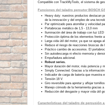
Compatible con TrackMyTools, el sistema de gesti
Funciones del taladro percutor BOSCH G
Heavy duty: nuestros productos destacan por
de la innovación y del empleo de una tecnol
Par optimizado para atornillar y velocidad pa
Portabrocas metálico de 1,5 - 13,0 mm
Iluminación del área de trabajo con luz LED b
Protección óptima de los elementos frente a
Larga vida útil del motor, ya que se apaga a
Reduce el riesgo de reacciones bruscas de l
Práctico cambio de accesorios. El portabroca
Sin autodescarga ni efecto memoria y densida
Empuñadura adicional.
Robust series.
Mayor duración del motor, más potencia y m
Simply Connected. Gracias a la información 
Indicador de carga de batería que muestra el
Tensión 18 V.
Giro reversible para apretar y aflojar tornillos
Manejo cómodo de la herramienta gracias a 
Reducción del desgaste y mayor vida útil gr
Características del taladro de percusión 