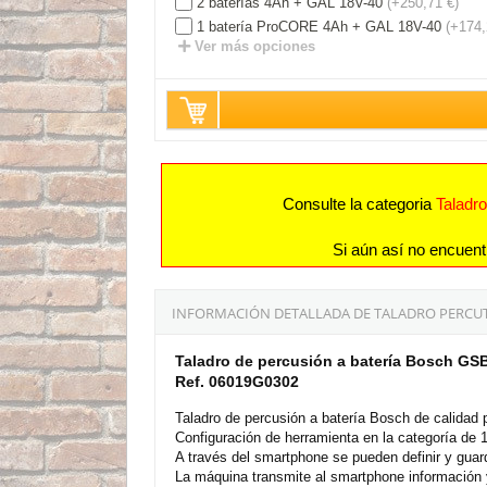
2 baterías 4Ah + GAL 18V-40
(+250,71 €)
1 batería ProCORE 4Ah + GAL 18V-40
(+174,
Ver más opciones
Consulte la categoria
Taladr
Si aún así no encuent
INFORMACIÓN DETALLADA DE TALADRO PERCUTO
Taladro de percusión a batería Bosch GS
Ref. 06019G0302
Taladro de percusión a batería Bosch de calidad
Configuración de herramienta en la categoría de 1
A través del smartphone se pueden definir y guar
La máquina transmite al smartphone información 