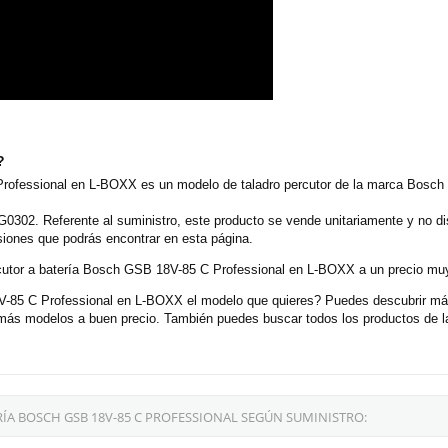
?
Professional en L-BOXX es un modelo de taladro percutor de la marca Bosch 
0302. Referente al suministro, este producto se vende unitariamente y no d
siones que podrás encontrar en esta página.
ercutor a batería Bosch GSB 18V-85 C Professional en L-BOXX a un precio muy
-85 C Professional en L-BOXX el modelo que quieres? Puedes descubrir más 
más modelos a buen precio. También puedes buscar todos los productos de l
ÍA BOSCH GSB 18V-85 C PROFESSIONAL SEGÚN SUMINISTRO: