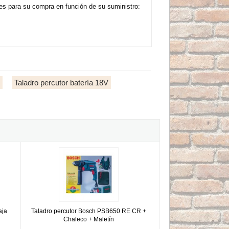
es para su compra en función de su suministro:
Taladro percutor batería 18V
aja cartón - Taladro percutor a batería
Taladro percutor Bosch PSB650 RE CR + Chaleco + Maletín
aja
Taladro percutor Bosch PSB650 RE CR +
Chaleco + Maletín