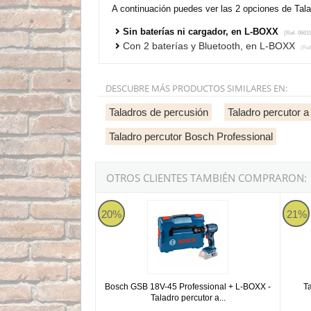
A continuación puedes ver las 2 opciones de Tal
Sin baterías ni cargador, en L-BOXX
(Ref. 0601
Con 2 baterías y Bluetooth, en L-BOXX
(Ref
DESCUBRE MÁS PRODUCTOS SIMILARES EN:
Taladros de percusión
Taladro percutor a
Taladro percutor Bosch Professional
OTROS CLIENTES TAMBIÉN COMPRARON:
Bosch GSB 18V-45 Professional + L-BOXX - Tal
Taladr
20%
21%
Bosch GSB 18V-45 Professional + L-BOXX -
T
Taladro percutor a...