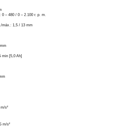
Nm
 0 – 480 / 0 – 2.100 r. p. m.
./máx.: 1,5 / 13 mm
5 mm
 min [5,0 Ah]
 mm
 m/s²
5 m/s²