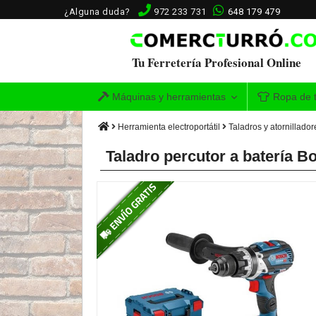
¿Alguna duda?
972 233 731
648 179 479
Tu Ferretería Profesional Online
Máquinas y herramientas
Ropa de t
Herramienta electroportátil
Taladros y atornillador
Taladro percutor a batería 