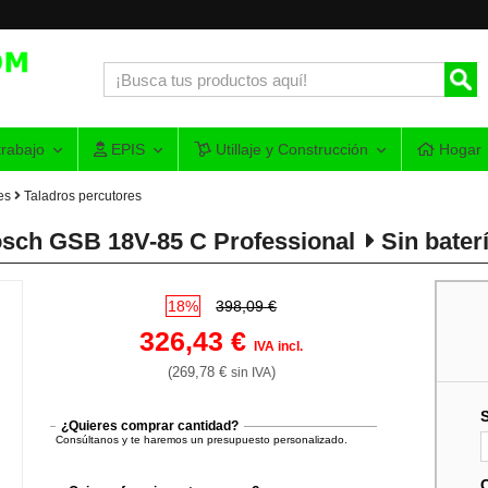
rabajo
EPIS
Utillaje y Construcción
Hogar
es
Taladros percutores
Bosch GSB 18V-85 C Professional
Sin bater
18%
398,09 €
326,43 €
IVA incl.
(269,78 €
)
sin IVA
¿Quieres comprar cantidad?
Consúltanos y te haremos un presupuesto personalizado.