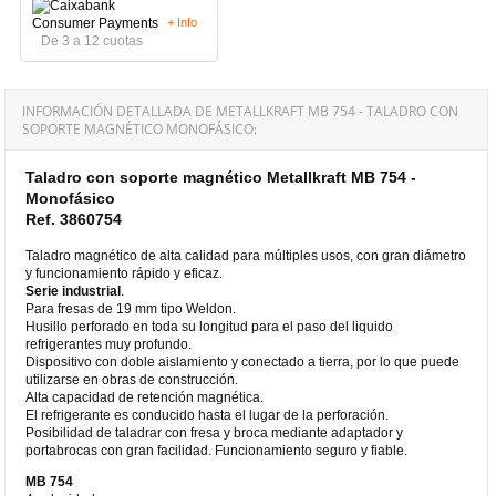
+ Info
De 3 a 12 cuotas
INFORMACIÓN DETALLADA DE METALLKRAFT MB 754 - TALADRO CON
SOPORTE MAGNÉTICO MONOFÁSICO:
Taladro con soporte magnético Metallkraft MB 754 -
Monofásico
Ref. 3860754
Taladro magnético de alta calidad para múltiples usos, con gran diámetro
y funcionamiento rápido y eficaz.
Serie industrial
.
Para fresas de 19 mm tipo Weldon.
Husillo perforado en toda su longitud para el paso del liquido
refrigerantes muy profundo.
Dispositivo con doble aislamiento y conectado a tierra, por lo que puede
utilizarse en obras de construcción.
Alta capacidad de retención magnética.
El refrigerante es conducido hasta el lugar de la perforación.
Posibilidad de taladrar con fresa y broca mediante adaptador y
portabrocas con gran facilidad. Funcionamiento seguro y fiable.
MB 754