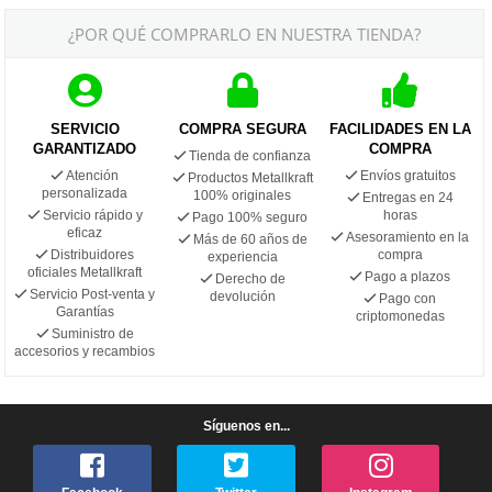
¿POR QUÉ COMPRARLO EN NUESTRA TIENDA?
SERVICIO
COMPRA SEGURA
FACILIDADES EN LA
GARANTIZADO
COMPRA
Tienda de confianza
Atención
Envíos gratuitos
Productos Metallkraft
personalizada
100% originales
Entregas en 24
Servicio rápido y
horas
Pago 100% seguro
eficaz
Asesoramiento en la
Más de 60 años de
Distribuidores
compra
experiencia
oficiales Metallkraft
Pago a plazos
Derecho de
Servicio Post-venta y
devolución
Pago con
Garantías
criptomonedas
Suministro de
accesorios y recambios
Síguenos en...