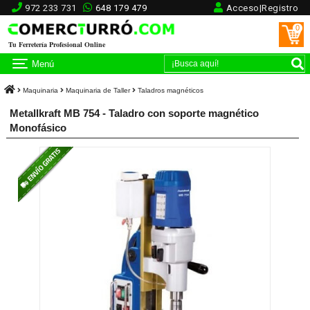
972 233 731
648 179 479
Acceso|Registro
0
Tu Ferretería Profesional Online
Menú
Maquinaria
Maquinaria de Taller
Taladros magnéticos
Metallkraft MB 754 - Taladro con soporte magnético
Monofásico