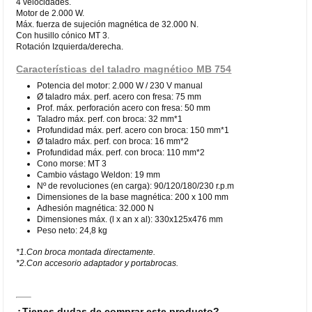
4 velocidades.
Motor de 2.000 W.
Máx. fuerza de sujeción magnética de 32.000 N.
Con husillo cónico MT 3.
Rotación Izquierda/derecha.
Características del taladro magnético MB 754
Potencia del motor: 2.000 W / 230 V manual
Ø taladro máx. perf. acero con fresa: 75 mm
Prof. máx. perforación acero con fresa: 50 mm
Taladro máx. perf. con broca: 32 mm*1
Profundidad máx. perf. acero con broca: 150 mm*1
Ø taladro máx. perf. con broca: 16 mm*2
Profundidad máx. perf. con broca: 110 mm*2
Cono morse: MT 3
Cambio vástago Weldon: 19 mm
Nº de revoluciones (en carga): 90/120/180/230 r.p.m
Dimensiones de la base magnética: 200 x 100 mm
Adhesión magnética: 32.000 N
Dimensiones máx. (l x an x al): 330x125x476 mm
Peso neto: 24,8 kg
*1.Con broca montada directamente.
*2.Con accesorio adaptador y portabrocas.
¿Tienes dudas de comprar este producto?