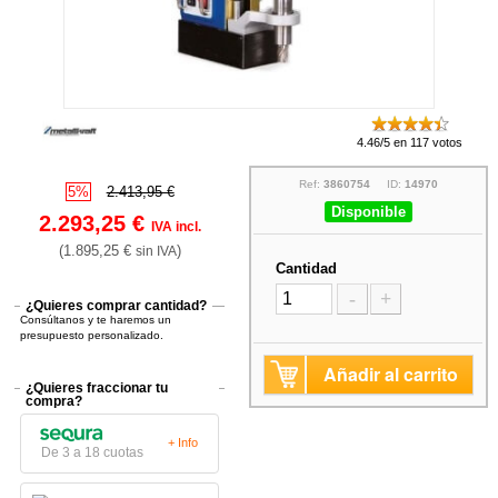
4.46/5 en 117 votos
Ref:
3860754
ID:
14970
5%
2.413,95 €
Disponible
2.293,25 €
IVA incl.
(1.895,25 €
)
sin IVA
Cantidad
-
+
¿Quieres comprar cantidad?
Consúltanos y te haremos un
presupuesto personalizado.
Añadir al carrito
¿Quieres fraccionar tu
compra?
+ Info
De 3 a 18 cuotas