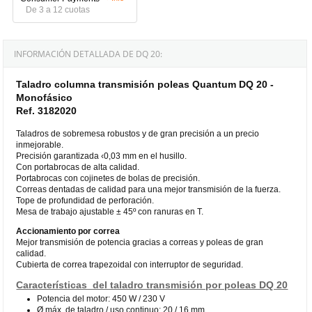
De 3 a 12 cuotas
INFORMACIÓN DETALLADA DE DQ 20:
Taladro columna transmisión poleas Quantum DQ 20 -
Monofásico
Ref. 3182020
Taladros de sobremesa robustos y de gran precisión a un precio
inmejorable.
Precisión garantizada ‹0,03 mm en el husillo.
Con portabrocas de alta calidad.
Portabrocas con cojinetes de bolas de precisión.
Correas dentadas de calidad para una mejor transmisión de la fuerza.
Tope de profundidad de perforación.
Mesa de trabajo ajustable ± 45º con ranuras en T.
Accionamiento por correa
Mejor transmisión de potencia gracias a correas y poleas de gran
calidad.
Cubierta de correa trapezoidal con interruptor de seguridad.
Características del taladro transmisión por poleas DQ 20
Potencia del motor: 450 W / 230 V
Ø máx. de taladro / uso continuo: 20 / 16 mm