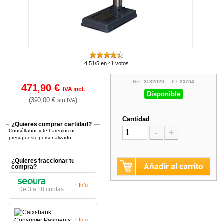
4.51/5 en 41 votos
Ref:
3182020
ID:
23704
471,90 €
IVA incl.
Disponible
(390,00 €
)
sin IVA
Cantidad
¿Quieres comprar cantidad?
Consúltanos y te haremos un
-
+
presupuesto personalizado.
¿Quieres fraccionar tu
Añadir al carrito
compra?
+ Info
De 3 a 18 cuotas
+ Info