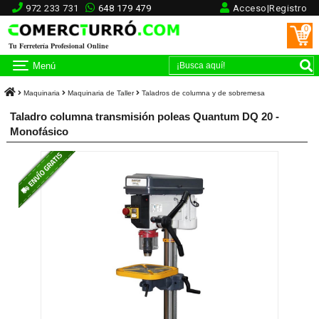
972 233 731
648 179 479
Acceso|Registro
0
Tu Ferretería Profesional Online
Menú
Maquinaria
Maquinaria de Taller
Taladros de columna y de sobremesa
Taladro columna transmisión poleas Quantum DQ 20 -
Monofásico