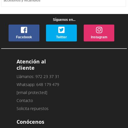
accesorios y recambios
Síguenos en...
Facebook
Twitter
Instagram
Atención al
cliente
Llámanos: 972 23 37 31
Whatsapp: 648 179 479
[email protected]
Contacto
Solicita repuestos
Conócenos