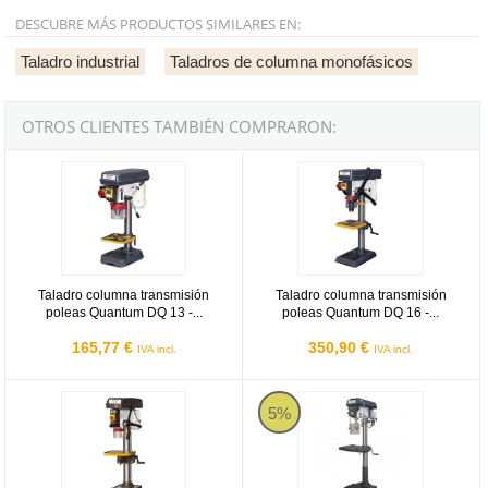
DESCUBRE MÁS PRODUCTOS SIMILARES EN:
Taladro industrial
Taladros de columna monofásicos
OTROS CLIENTES TAMBIÉN COMPRARON:
DQ 13
DQ 16
Taladro columna transmisión
Taladro columna transmisión
poleas Quantum DQ 13 -...
poleas Quantum DQ 16 -...
165,77 €
350,90 €
IVA incl.
IVA incl.
DQ 16V
Optimum D 33 Pro
5%