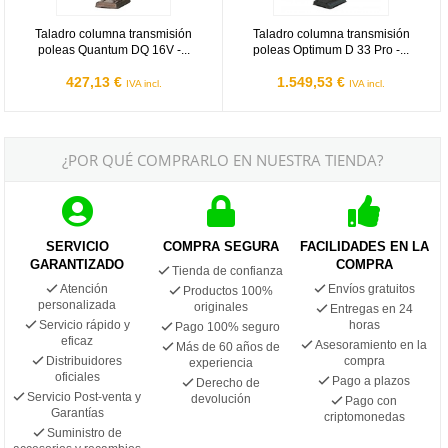
Taladro columna transmisión
Taladro columna transmisión
poleas Quantum DQ 16V -...
poleas Optimum D 33 Pro -...
427,13 €
1.549,53 €
IVA incl.
IVA incl.
¿POR QUÉ COMPRARLO EN NUESTRA TIENDA?
SERVICIO
COMPRA SEGURA
FACILIDADES EN LA
GARANTIZADO
COMPRA
Tienda de confianza
Atención
Envíos gratuitos
Productos 100%
personalizada
originales
Entregas en 24
Servicio rápido y
horas
Pago 100% seguro
eficaz
Asesoramiento en la
Más de 60 años de
Distribuidores
compra
experiencia
oficiales
Pago a plazos
Derecho de
Servicio Post-venta y
devolución
Pago con
Garantías
criptomonedas
Suministro de