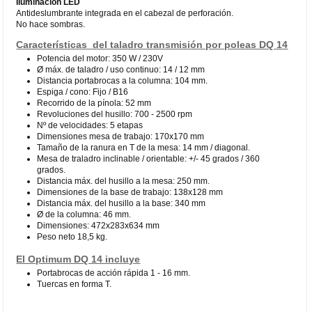
Iluminación LED
Antideslumbrante integrada en el cabezal de perforación.
No hace sombras.
Características del taladro transmisión por poleas DQ 14
Potencia del motor: 350 W / 230V
Ø máx. de taladro / uso continuo: 14 / 12 mm
Distancia portabrocas a la columna: 104 mm.
Espiga / cono: Fijo / B16
Recorrido de la pínola: 52 mm
Revoluciones del husillo: 700 - 2500 rpm
Nº de velocidades: 5 etapas
Dimensiones mesa de trabajo: 170x170 mm
Tamaño de la ranura en T de la mesa: 14 mm / diagonal.
Mesa de traladro inclinable / orientable: +/- 45 grados / 360
grados.
Distancia máx. del husillo a la mesa: 250 mm.
Dimensiones de la base de trabajo: 138x128 mm
Distancia máx. del husillo a la base: 340 mm
Ø de la columna: 46 mm.
Dimensiones: 472x283x634 mm
Peso neto 18,5 kg.
El Optimum DQ 14 incluye
Portabrocas de acción rápida 1 - 16 mm.
Tuercas en forma T.