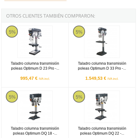
OTROS CLIENTES TAMBIÉN COMPRARON:
Optimum D 23 Pro
Optimum D 33 Pro
5%
5%
Taladro columna transmisión
Taladro columna transmisión
poleas Optimum D 23 Pro -...
poleas Optimum D 33 Pro -...
995,47 €
1.549,53 €
IVA incl.
IVA incl.
Optimum DQ 18
Optimum DQ 22
5%
5%
Taladro columna transmisión
Taladro columna transmisión
poleas Optimum DQ 18 -...
poleas Optimum DQ 22 -...