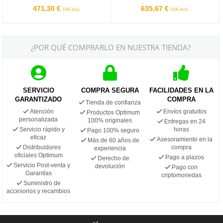
471,30 €
635,67 €
IVA incl.
IVA incl.
¿POR QUÉ COMPRARLO EN NUESTRA TIENDA?
SERVICIO
COMPRA SEGURA
FACILIDADES EN LA
GARANTIZADO
COMPRA
Tienda de confianza
Atención
Envíos gratuitos
Productos Optimum
personalizada
100% originales
Entregas en 24
Servicio rápido y
horas
Pago 100% seguro
eficaz
Asesoramiento en la
Más de 60 años de
Distribuidores
compra
experiencia
oficiales Optimum
Pago a plazos
Derecho de
Servicio Post-venta y
devolución
Pago con
Garantías
criptomonedas
Suministro de
accesorios y recambios