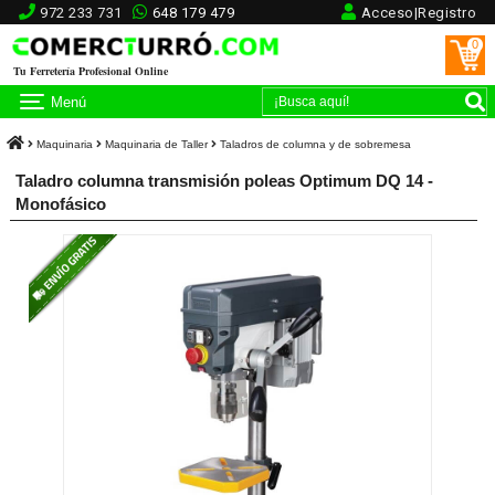
972 233 731
648 179 479
Acceso|Registro
0
Tu Ferretería Profesional Online
Menú
Maquinaria
Maquinaria de Taller
Taladros de columna y de sobremesa
Taladro columna transmisión poleas Optimum DQ 14 -
Monofásico