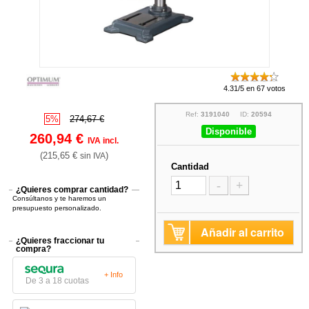
4.31/5 en 67 votos
Ref:
3191040
ID:
20594
5%
274,67 €
Disponible
260,94 €
IVA incl.
(215,65 €
)
sin IVA
Cantidad
-
+
¿Quieres comprar cantidad?
Consúltanos y te haremos un
presupuesto personalizado.
Añadir al carrito
¿Quieres fraccionar tu
compra?
+ Info
De 3 a 18 cuotas