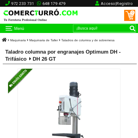
972 233 731
648 179 479
Acceso|Registro
0
Tu Ferretería Profesional Online
Menú
Maquinaria
Maquinaria de Taller
Taladros de columna y de sobremesa
Taladro columna por engranajes Optimum DH -
Trifásico
DH 26 GT