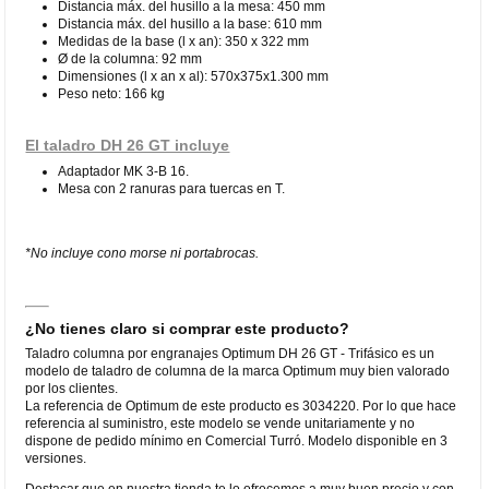
Distancia máx. del husillo a la mesa: 450 mm
Distancia máx. del husillo a la base: 610 mm
Medidas de la base (l x an): 350 x 322 mm
Ø de la columna: 92 mm
Dimensiones (l x an x al): 570x375x1.300 mm
Peso neto: 166 kg
El taladro DH 26 GT incluye
Adaptador MK 3-B 16.
Mesa con 2 ranuras para tuercas en T.
*No incluye cono morse ni portabrocas.
¿No tienes claro si comprar este producto?
Taladro columna por engranajes Optimum DH 26 GT - Trifásico es un
modelo de taladro de columna de la marca Optimum muy bien valorado
por los clientes.
La referencia de Optimum de este producto es 3034220. Por lo que hace
referencia al suministro, este modelo se vende unitariamente y no
dispone de pedido mínimo en Comercial Turró. Modelo disponible en 3
versiones.
Destacar que en nuestra tienda te lo ofrecemos a muy buen precio y con