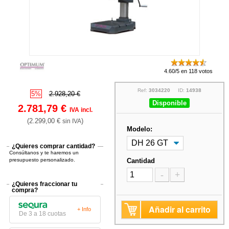
4.60/5 en 118 votos
Ref:
3034220
ID:
14938
5%
2.928,20 €
Disponible
2.781,79 €
IVA incl.
(2.299,00 €
)
sin IVA
Modelo:
¿Quieres comprar cantidad?
Consúltanos y te haremos un
presupuesto personalizado.
Cantidad
-
+
¿Quieres fraccionar tu
compra?
Añadir al carrito
+ Info
De 3 a 18 cuotas