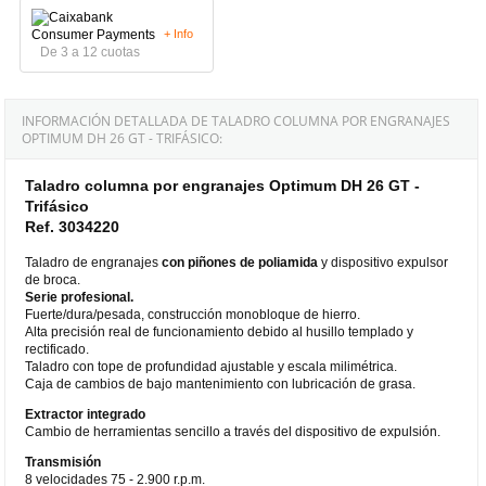
+ Info
De 3 a 12 cuotas
INFORMACIÓN DETALLADA DE TALADRO COLUMNA POR ENGRANAJES
OPTIMUM DH 26 GT - TRIFÁSICO:
Taladro columna por engranajes Optimum DH 26 GT -
Trifásico
Ref. 3034220
Taladro de engranajes
con piñones de poliamida
y dispositivo expulsor
de broca.
Serie profesional.
Fuerte/dura/pesada, construcción monobloque de hierro.
Alta precisión real de funcionamiento debido al husillo templado y
rectificado.
Taladro con tope de profundidad ajustable y escala milimétrica.
Caja de cambios de bajo mantenimiento con lubricación de grasa.
Extractor integrado
Cambio de herramientas sencillo a través del dispositivo de expulsión.
Transmisión
8 velocidades 75 - 2.900 r.p.m.