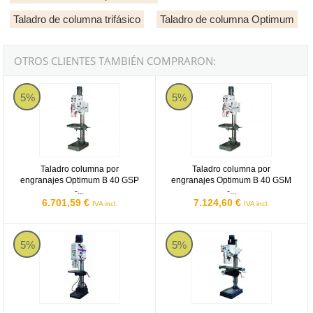
Taladro de columna trifásico
Taladro de columna Optimum
OTROS CLIENTES TAMBIÉN COMPRARON:
Taladro columna por engranajes Optimum B 40 GSP - Trifásico (Serie
Taladro columna por engranajes Op
5%
5%
Taladro columna por
Taladro columna por
engranajes Optimum B 40 GSP
engranajes Optimum B 40 GSM
-...
-...
6.701,59 €
7.124,60 €
IVA incl.
IVA incl.
Taladro columna por engranajes Optimum DH 45 V - Trifásico
Taladro columna por engranajes O
5%
5%