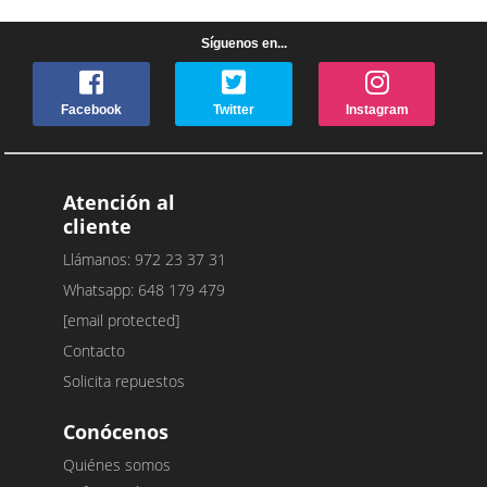
Síguenos en...
Facebook
Twitter
Instagram
Atención al
cliente
Llámanos: 972 23 37 31
Whatsapp: 648 179 479
[email protected]
Contacto
Solicita repuestos
Conócenos
Quiénes somos