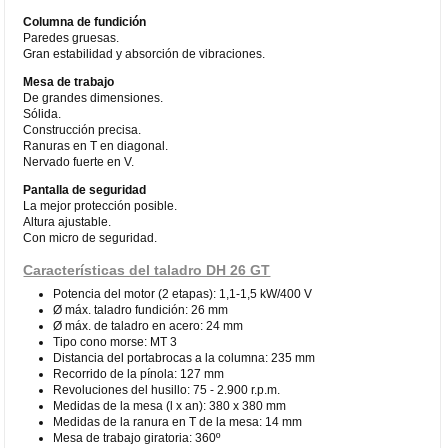
Columna de fundición
Paredes gruesas.
Gran estabilidad y absorción de vibraciones.
Mesa de trabajo
De grandes dimensiones.
Sólida.
Construcción precisa.
Ranuras en T en diagonal.
Nervado fuerte en V.
Pantalla de seguridad
La mejor protección posible.
Altura ajustable.
Con micro de seguridad.
Características del taladro DH 26 GT
Potencia del motor (2 etapas): 1,1-1,5 kW/400 V
Ø máx. taladro fundición: 26 mm
Ø máx. de taladro en acero: 24 mm
Tipo cono morse: MT 3
Distancia del portabrocas a la columna: 235 mm
Recorrido de la pínola: 127 mm
Revoluciones del husillo: 75 - 2.900 r.p.m.
Medidas de la mesa (l x an): 380 x 380 mm
Medidas de la ranura en T de la mesa: 14 mm
Mesa de trabajo giratoria: 360º