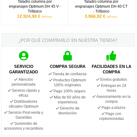
Taladro columna por
Taladro columna por
engranajes Optimum DH 45 V -
engranajes Optimum DH 40 CT
Trifásico
- Trifásico
12.924,98 €
3.966,92 €
IVA incl.
IVA incl.
¿POR QUÉ COMPRARLO EN NUESTRA TIENDA?
SERVICIO
COMPRA SEGURA
FACILIDADES EN LA
GARANTIZADO
COMPRA
Tienda de confianza
Atención
Envíos gratuitos
Productos Optimum
personalizada
100% originales
Entregas en 24
Servicio rápido y
horas
Pago 100% seguro
eficaz
Asesoramiento en la
Más de 60 años de
Distribuidores
compra
experiencia
oficiales Optimum
Pago a plazos
Derecho de
Servicio Post-venta y
devolución
Pago con
Garantías
criptomonedas
Suministro de
accesorios y recambios