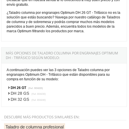
envío gratuito.
¿Taladro columna por engranajes Optimum DH 26 GT - Trifásico no es la
solución que estás buscando? Navega por nuestro catálogo de Taladros
de columna y de sobremesa y podrás comprar muchos más modelos
parecidos a buen precio. Además, encuentra todos los modelos de la
marca Optimum filtrando los productos por marca.
MÁS OPCIONES DE TALADRO COLUMNA POR ENGRANAJES OPTIMUM
DH - TRIFÁSICO SEGÚN MODELO:
A continuación puedes ver las 3 opciones de Taladro columna por
engranajes Optimum DH - Trifásico que están disponibles para su
compra en función de su modelo:
DH 26 GT
(Ref. 3034220)
DH 28 GS
(Ref. 3034230)
DH 32 GS
(Ref. 3034240)
DESCUBRE MÁS PRODUCTOS SIMILARES EN:
Taladro de columna profesional