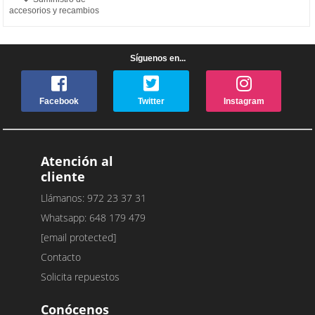
accesorios y recambios
Síguenos en...
Facebook
Twitter
Instagram
Atención al
cliente
Llámanos: 972 23 37 31
Whatsapp: 648 179 479
[email protected]
Contacto
Solicita repuestos
Conócenos