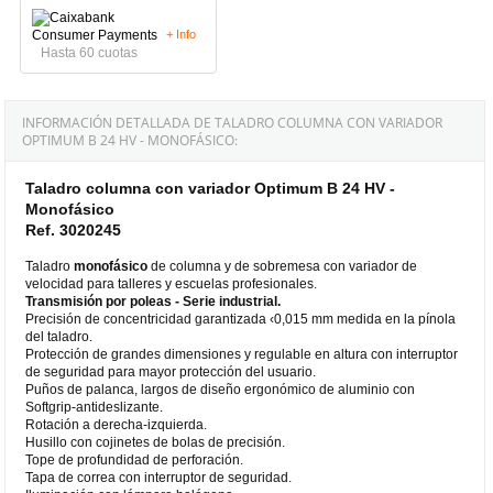
+ Info
Hasta 60 cuotas
INFORMACIÓN DETALLADA DE TALADRO COLUMNA CON VARIADOR
OPTIMUM B 24 HV - MONOFÁSICO:
Taladro columna con variador Optimum B 24 HV -
Monofásico
Ref. 3020245
Taladro
monofásico
de columna y de sobremesa con variador de
velocidad para talleres y escuelas profesionales.
Transmisión por poleas - Serie industrial.
Precisión de concentricidad garantizada ‹0,015 mm medida en la pínola
del taladro.
Protección de grandes dimensiones y regulable en altura con interruptor
de seguridad para mayor protección del usuario.
Puños de palanca, largos de diseño ergonómico de aluminio con
Softgrip-antideslizante.
Rotación a derecha-izquierda.
Husillo con cojinetes de bolas de precisión.
Tope de profundidad de perforación.
Tapa de correa con interruptor de seguridad.