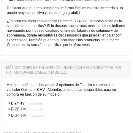
Destacar que puedes comprarlo de forma fácil en nuestra ferretería a un
precio muy competitivo y con entrega gratuita.
¿Taladro columna con variador Optimum B 24 HV - Monofásico no es la
solución que necesitas? Si lo deseas encontrarás más modelos similares
navegando por nuestro catálogo online de Taladros de columna y de
sobremesa, donde encontrarás otros modelos que pueden encajar con
tu necesidad También puedes buscar todos los productos de la marca
Optimum en la sección específica que te ofrecemos.
MÁS OPCIONES DE TALADRO COLUMNA CON VARIADOR OPTIMUM B
HV - MONOFÁSICO SEGÚN MODELO:
A continuación puedes ver las 3 opciones de Taladro columna con
variador Optimum B HV - Monofásico que están disponibles para su
compra en función de su modelo:
B 24 HV
(Ref. 3020245)
B 28 HV
(Ref. 3020285)
B 34 HV
(Ref. 3020335)