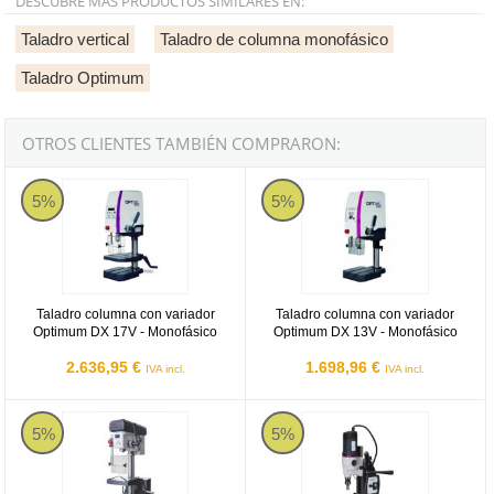
DESCUBRE MÁS PRODUCTOS SIMILARES EN:
Taladro vertical
Taladro de columna monofásico
Taladro Optimum
OTROS CLIENTES TAMBIÉN COMPRARON:
Taladro columna con variador Optimum DX 17V - Monofásico
Taladro columna con variador Op
5%
5%
Taladro columna con variador
Taladro columna con variador
Optimum DX 17V - Monofásico
Optimum DX 13V - Monofásico
2.636,95 €
1.698,96 €
IVA incl.
IVA incl.
Taladro columna con variador Optimum DH 18V - Monofásico
Taladro columna con variador O
5%
5%