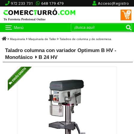
972 233 731
648 179 479
Acceso|Registro
0
Tu Ferretería Profesional Online
Menú
Maquinaria
Maquinaria de Taller
Taladros de columna y de sobremesa
Taladro columna con variador Optimum B HV -
Monofásico
B 24 HV