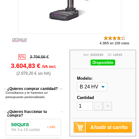
4.38/5 en 109 votos
Ref:
3020245
ID:
14935
5%
3.794,56 €
Disponible
3.604,83 €
IVA incl.
(2.979,20 €
)
sin IVA
Modelo:
¿Quieres comprar cantidad?
Consúltanos y te haremos un
presupuesto personalizado.
Cantidad
-
+
¿Quieres fraccionar tu
compra?
Añadir al carrito
+ Info
De 3 a 18 cuotas