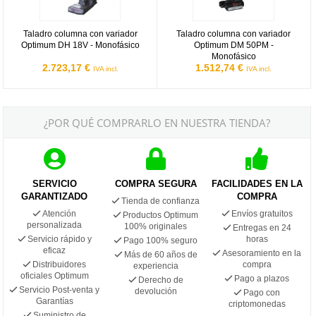
Taladro columna con variador
Taladro columna con variador
Optimum DH 18V - Monofásico
Optimum DM 50PM -
Monofásico
2.723,17 €
1.512,74 €
IVA incl.
IVA incl.
¿POR QUÉ COMPRARLO EN NUESTRA TIENDA?
SERVICIO
COMPRA SEGURA
FACILIDADES EN LA
GARANTIZADO
COMPRA
Tienda de confianza
Atención
Envíos gratuitos
Productos Optimum
personalizada
100% originales
Entregas en 24
Servicio rápido y
horas
Pago 100% seguro
eficaz
Asesoramiento en la
Más de 60 años de
Distribuidores
compra
experiencia
oficiales Optimum
Pago a plazos
Derecho de
Servicio Post-venta y
devolución
Pago con
Garantías
criptomonedas
Suministro de