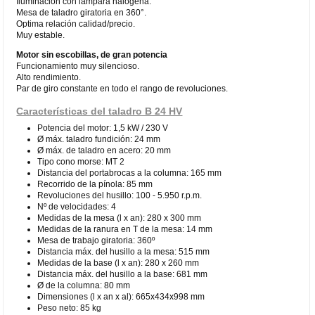
Iluminación con lámpara halógena.
Mesa de taladro giratoria en 360°.
Optima relación calidad/precio.
Muy estable.
Motor sin escobillas, de gran potencia
Funcionamiento muy silencioso.
Alto rendimiento.
Par de giro constante en todo el rango de revoluciones.
Características del taladro B 24 HV
Potencia del motor: 1,5 kW / 230 V
Ø máx. taladro fundición: 24 mm
Ø máx. de taladro en acero: 20 mm
Tipo cono morse: MT 2
Distancia del portabrocas a la columna: 165 mm
Recorrido de la pínola: 85 mm
Revoluciones del husillo: 100 - 5.950 r.p.m.
Nº de velocidades: 4
Medidas de la mesa (l x an): 280 x 300 mm
Medidas de la ranura en T de la mesa: 14 mm
Mesa de trabajo giratoria: 360º
Distancia máx. del husillo a la mesa: 515 mm
Medidas de la base (l x an): 280 x 260 mm
Distancia máx. del husillo a la base: 681 mm
Ø de la columna: 80 mm
Dimensiones (l x an x al): 665x434x998 mm
Peso neto: 85 kg