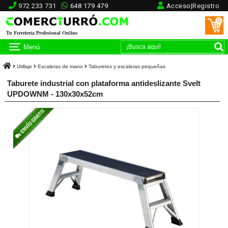
972 233 731
648 179 479
Acceso|Registro
0
Tu Ferretería Profesional Online
Menú
Utillaje
Escaleras de mano
Taburetes y escaleras pequeñas
Taburete industrial con plataforma antideslizante Svelt
UPDOWNM - 130x30x52cm