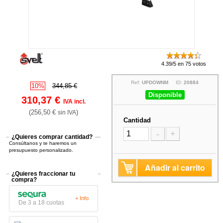
4.39/5 en 75 votos
Ref:
UPDOWNM
ID:
20884
10%
344,85 €
Disponible
310,37 €
IVA incl.
(256,50 €
)
sin IVA
Cantidad
-
+
¿Quieres comprar cantidad?
Consúltanos y te haremos un
presupuesto personalizado.
Añadir al carrito
¿Quieres fraccionar tu
compra?
+ Info
De 3 a 18 cuotas