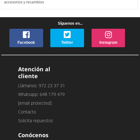
accesorios y recambios
Síguenos en...
Facebook
Twitter
Instagram
Atención al
cliente
Llámanos: 972 23 37 31
Whatsapp: 648 179 479
[email protected]
Contacto
Solicita repuestos
Conócenos