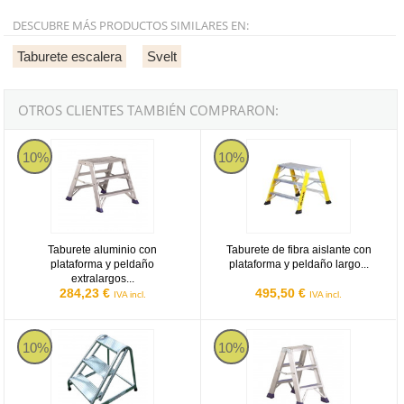
DESCUBRE MÁS PRODUCTOS SIMILARES EN:
Taburete escalera
Svelt
OTROS CLIENTES TAMBIÉN COMPRARON:
Taburete aluminio con plataforma y peldaño extralargos Svelt Punto
Svelt SPUNTOLPV2
10%
10%
Taburete aluminio con
Taburete de fibra aislante con
plataforma y peldaño
plataforma y peldaño largo...
extralargos...
284,23 €
495,50 €
IVA incl.
IVA incl.
Taburete de aluminio con peldaño antideslizante Svelt Cargo - 1 pel
Taburete aluminio doble subida co
10%
10%