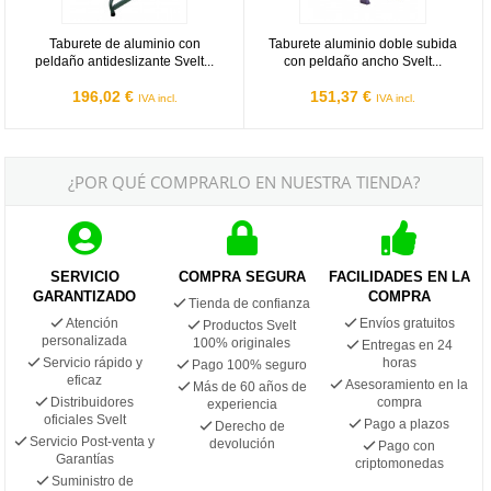
Taburete de aluminio con
Taburete aluminio doble subida
peldaño antideslizante Svelt...
con peldaño ancho Svelt...
196,02 €
151,37 €
IVA incl.
IVA incl.
¿POR QUÉ COMPRARLO EN NUESTRA TIENDA?
SERVICIO
COMPRA SEGURA
FACILIDADES EN LA
GARANTIZADO
COMPRA
Tienda de confianza
Atención
Envíos gratuitos
Productos Svelt
personalizada
100% originales
Entregas en 24
Servicio rápido y
horas
Pago 100% seguro
eficaz
Asesoramiento en la
Más de 60 años de
Distribuidores
compra
experiencia
oficiales Svelt
Pago a plazos
Derecho de
Servicio Post-venta y
devolución
Pago con
Garantías
criptomonedas
Suministro de