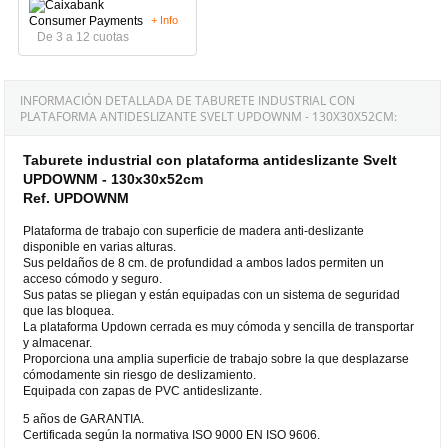
+ Info
De 3 a 12 cuotas
INFORMACIÓN DETALLADA DE TABURETE INDUSTRIAL CON
PLATAFORMA ANTIDESLIZANTE SVELT UPDOWNM - 130X30X52CM:
Taburete industrial con plataforma antideslizante Svelt
UPDOWNM - 130x30x52cm
Ref. UPDOWNM
Plataforma de trabajo con superficie de madera anti-deslizante
disponible en varias alturas.
Sus peldaños de 8 cm. de profundidad a ambos lados permiten un
acceso cómodo y seguro.
Sus patas se pliegan y están equipadas con un sistema de seguridad
que las bloquea.
La plataforma Updown cerrada es muy cómoda y sencilla de transportar
y almacenar.
Proporciona una amplia superficie de trabajo sobre la que desplazarse
cómodamente sin riesgo de deslizamiento.
Equipada con zapas de PVC antideslizante.
5 años de GARANTIA.
Certificada según la normativa ISO 9000 EN ISO 9606.