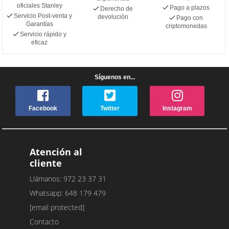
oficiales Stanley
Pago a plazos
Derecho de
Servicio Post-venta y
devolución
Pago con
Garantías
criptomonedas
Servicio rápido y
eficaz
Síguenos en...
Facebook
Twitter
Instagram
Atención al
cliente
Llámanos: 972 23 37 31
Whatsapp: 648 179 479
[email protected]
Contacto