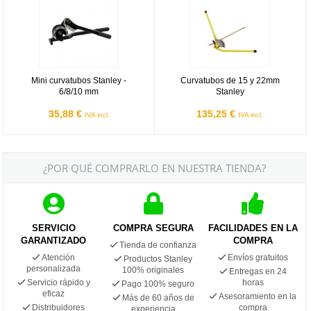
Mini curvatubos Stanley -
Curvatubos de 15 y 22mm
6/8/10 mm
Stanley
35,88 €
135,25 €
IVA incl.
IVA incl.
¿POR QUÉ COMPRARLO EN NUESTRA TIENDA?
SERVICIO
COMPRA SEGURA
FACILIDADES EN LA
GARANTIZADO
COMPRA
Tienda de confianza
Atención
Envíos gratuitos
Productos Stanley
personalizada
100% originales
Entregas en 24
Servicio rápido y
horas
Pago 100% seguro
eficaz
Asesoramiento en la
Más de 60 años de
Distribuidores
compra
experiencia