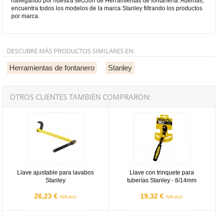
navegando por nuestra sección de Herramientas de fontanería. Además,
encuentra todos los modelos de la marca Stanley filtrando los productos
por marca.
DESCUBRE MÁS PRODUCTOS SIMILARES EN:
Herramientas de fontanero
Stanley
OTROS CLIENTES TAMBIÉN COMPRARON:
Llave ajustable para lavabos Stanley
Llave con trinquete para tuberías
Llave ajustable para lavabos
Llave con trinquete para
Stanley
tuberías Stanley - 8/14mm
26,23 €
19,32 €
IVA incl.
IVA incl.
Mini curvatubos Stanley - 6/8/10 mm
Curvatubos de 15 y 22mm Stanle