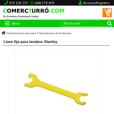
972 233 731
648 179 479
Acceso|Registro
0
Tu Ferretería Profesional Online
Menú
Herramientas manuales
Herramientas de fontanería
Llave fija para lavabos Stanley