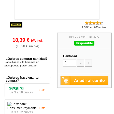
4.52/5 en 205 votos
Ref:
0-70-454
ID:
4377
18,39 €
IVA incl.
Disponible
(15,20 €
)
sin IVA
Cantidad
¿Quieres comprar cantidad?
Consúltanos y te haremos un
-
+
presupuesto personalizado.
¿Quieres fraccionar tu
Añadir al carrito
compra?
+ Info
De 3 a 18 cuotas
+ Info
De 3 a 12 cuotas