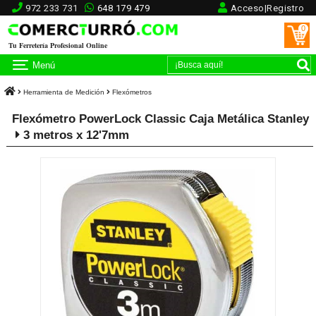
972 233 731
648 179 479
Acceso|Registro
0
Tu Ferretería Profesional Online
Menú
Herramienta de Medición
Flexómetros
Flexómetro PowerLock Classic Caja Metálica Stanley
3 metros x 12'7mm