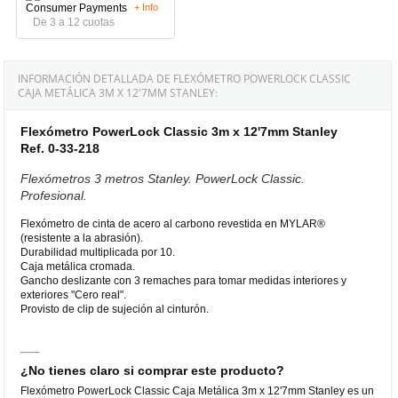
+ Info
De 3 a 12 cuotas
INFORMACIÓN DETALLADA DE FLEXÓMETRO POWERLOCK CLASSIC
CAJA METÁLICA 3M X 12'7MM STANLEY:
Flexómetro PowerLock Classic 3m x 12'7mm Stanley
Ref. 0-33-218
Flexómetros 3 metros Stanley. PowerLock Classic.
Profesional.
Flexómetro de cinta de acero al carbono revestida en MYLAR®
(resistente a la abrasión).
Durabilidad multiplicada por 10.
Caja metálica cromada.
Gancho deslizante con 3 remaches para tomar medidas interiores y
exteriores "Cero real".
Provisto de clip de sujeción al cinturón.
¿No tienes claro si comprar este producto?
Flexómetro PowerLock Classic Caja Metálica 3m x 12'7mm Stanley es un