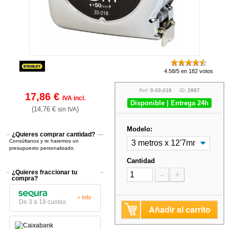
4.58/5 en 182 votos
Ref:
0-33-218
ID:
2887
17,86 €
IVA incl.
Disponible | Entrega 24h
(14,76 €
)
sin IVA
Modelo:
¿Quieres comprar cantidad?
Consúltanos y te haremos un
presupuesto personalizado.
Cantidad
¿Quieres fraccionar tu
-
+
compra?
+ Info
De 3 a 18 cuotas
Añadir al carrito