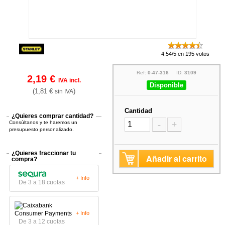
4.54/5 en 195 votos
Ref:
0-47-316
ID:
3109
2,19 €
IVA incl.
Disponible
(1,81 €
)
sin IVA
Cantidad
¿Quieres comprar cantidad?
Consúltanos y te haremos un
-
+
presupuesto personalizado.
¿Quieres fraccionar tu
Añadir al carrito
compra?
+ Info
De 3 a 18 cuotas
+ Info
De 3 a 12 cuotas