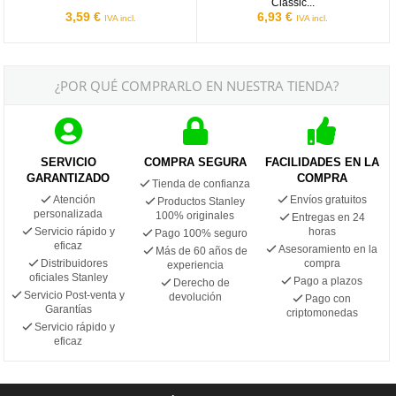
Classic...
3,59 €
6,93 €
IVA incl.
IVA incl.
¿POR QUÉ COMPRARLO EN NUESTRA TIENDA?
SERVICIO
COMPRA SEGURA
FACILIDADES EN LA
GARANTIZADO
COMPRA
Tienda de confianza
Atención
Envíos gratuitos
Productos Stanley
personalizada
100% originales
Entregas en 24
Servicio rápido y
horas
Pago 100% seguro
eficaz
Asesoramiento en la
Más de 60 años de
Distribuidores
compra
experiencia
oficiales Stanley
Pago a plazos
Derecho de
Servicio Post-venta y
devolución
Pago con
Garantías
criptomonedas
Servicio rápido y
eficaz