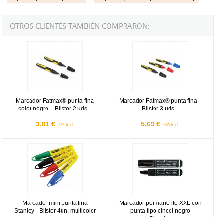
OTROS CLIENTES TAMBIÉN COMPRARON:
Marcador Fatmax® punta fina color negro – Blister 2 uds Stanley
Marcador Fatmax® punta fina – Blis
Marcador Fatmax® punta fina
Marcador Fatmax® punta fina –
color negro – Blister 2 uds...
Blister 3 uds...
3,81 €
5,69 €
IVA incl.
IVA incl.
Marcador mini punta fina Stanley - Blister 4un. multicolor
Marcador permanente XXL con punt
Marcador mini punta fina
Marcador permanente XXL con
Stanley - Blister 4un. multicolor
punta tipo cincel negro