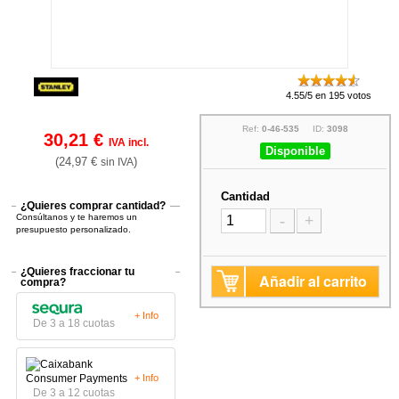
4.55/5 en 195 votos
Ref:
0-46-535
ID:
3098
30,21 €
IVA incl.
Disponible
(24,97 €
)
sin IVA
Cantidad
¿Quieres comprar cantidad?
Consúltanos y te haremos un
-
+
presupuesto personalizado.
¿Quieres fraccionar tu
Añadir al carrito
compra?
+ Info
De 3 a 18 cuotas
+ Info
De 3 a 12 cuotas