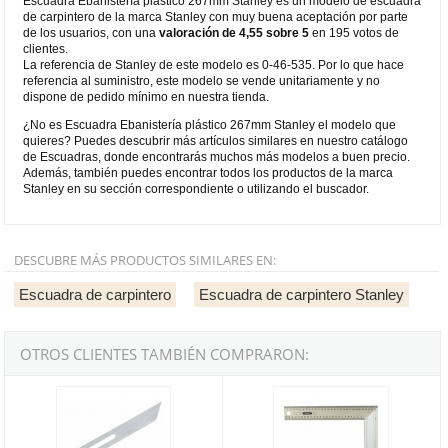
Escuadra Ebanistería plástico 267mm Stanley es un modelo de escuadra
de carpintero de la marca Stanley con muy buena aceptación por parte
de los usuarios, con una
valoración de 4,55 sobre 5
en 195 votos de
clientes.
La referencia de Stanley de este modelo es 0-46-535. Por lo que hace
referencia al suministro, este modelo se vende unitariamente y no
dispone de pedido mínimo en nuestra tienda.
¿No es Escuadra Ebanistería plástico 267mm Stanley el modelo que
quieres? Puedes descubrir más artículos similares en nuestro catálogo
de Escuadras, donde encontrarás muchos más modelos a buen precio.
Además, también puedes encontrar todos los productos de la marca
Stanley en su sección correspondiente o utilizando el buscador.
DESCUBRE MÁS PRODUCTOS SIMILARES EN:
Escuadra de carpintero
Escuadra de carpintero Stanley
OTROS CLIENTES TAMBIÉN COMPRARON:
Falsa escuadra de Carpintero H 1225 - 210mm Stanley
Escuadra Carpintero Stanley de