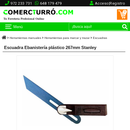
972 233 731
648 179 479
Acceso|Registro
0
Tu Ferretería Profesional Online
Menú
Herramientas manuales
Herramientas para marcar y trazar
Escuadras
Escuadra Ebanistería plástico 267mm Stanley