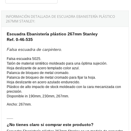
INFORMACIÓN DETALLADA DE ESCUADRA EBANISTERÍA PLÁSTICO
267MM STANLEY:
Escuadra Ebanistería plástico 267mm Stanley
Ref. 0-46-535
Falsa escuadra de carpintero.
Falsa escuadra 5025.
Talón de material sintético moldeado para una óptima sujeción.
Hoja deslizante de acero templado color azul.
Palanca de bloqueo de metal cromado.
Palanca de bloqueo de metal cromado para fijar la hoja.
Hoja deslizante en acero azulado endurecido.
Plástico de alto impacto de stock moldeado con la cara mecanizada con
precisión.
Disponible in 190mm, 230mm, 267mm.
Ancho: 267mm.
¿No tienes claro si comprar este producto?