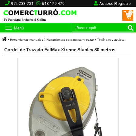
972 233 731
648 179 479
Acceso|Registro
0
Tu Ferretería Profesional Online
Menú
Herramientas manuales
Herramientas para marcar y trazar
Tiralíneas y azulete
Cordel de Trazado FatMax Xtreme Stanley 30 metros