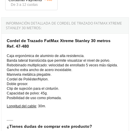
De 3 a 12 cuotas
INFORMACIÓN DETALLADA DE CORDEL DE TRAZADO FATMAX XTREME
STANLEY 30 METROS:
Cordel de Trazado FatMax Xtreme Stanley 30 metros
Ref. 47-480
Caja ergonómica de aluminio de alta resistencia.
Banda lateral translúcida que permite visualizar el nivel de polvo.
Rebobinado multiplicado: velocidad de enrollado 5 veces más rápida.
Gancho extra ancho de acero inoxidable.
Manivela metálica plegable.
Cordel de Poliéster/Nylon.
Doble grosor.
Clip de sujeción para el cinturón.
Capacidad de polvo: 45g.
Posibilidad de uso como plomada.
Longitud del cable
: 30m.
¿Tienes dudas de comprar este producto?