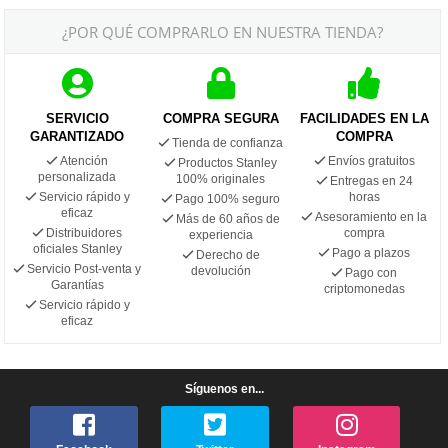
¿POR QUÉ COMPRARLO EN NUESTRA TIENDA?
SERVICIO
COMPRA SEGURA
FACILIDADES EN LA
GARANTIZADO
COMPRA
Tienda de confianza
Atención
Envíos gratuitos
Productos Stanley
personalizada
100% originales
Entregas en 24
Servicio rápido y
horas
Pago 100% seguro
eficaz
Asesoramiento en la
Más de 60 años de
Distribuidores
compra
experiencia
oficiales Stanley
Pago a plazos
Derecho de
Servicio Post-venta y
devolución
Pago con
Garantías
criptomonedas
Servicio rápido y
eficaz
Síguenos en...