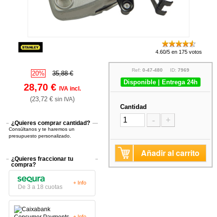
4.60/5 en 175 votos
Ref:
0-47-480
ID:
7969
20%
35,88 €
Disponible | Entrega 24h
28,70 €
IVA incl.
(23,72 €
)
sin IVA
Cantidad
-
+
¿Quieres comprar cantidad?
Consúltanos y te haremos un
presupuesto personalizado.
Añadir al carrito
¿Quieres fraccionar tu
compra?
+ Info
De 3 a 18 cuotas
+ Info