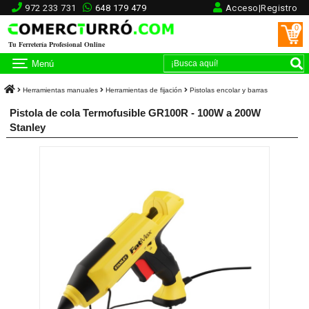
972 233 731
648 179 479
Acceso|Registro
0
Tu Ferretería Profesional Online
Menú
Herramientas manuales
Herramientas de fijación
Pistolas encolar y barras
Pistola de cola Termofusible GR100R - 100W a 200W
Stanley