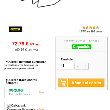
4.57/5 en 195 votos
Ref:
FMHT6-70418
ID:
4281
72,79 €
IVA incl.
Disponible
(60,16 €
)
sin IVA
Cantidad
¿Quieres comprar cantidad?
Consúltanos y te haremos un
-
+
presupuesto personalizado.
¿Quieres fraccionar tu
Añadir al carrito
compra?
+ Info
De 3 a 18 cuotas
+ Info