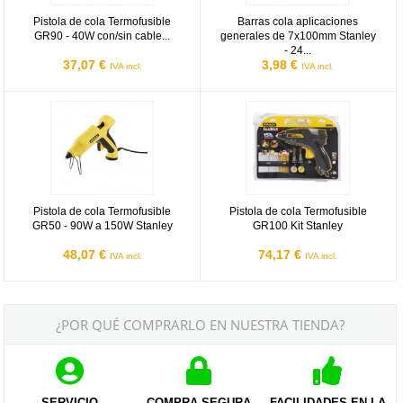
Pistola de cola Termofusible
Barras cola aplicaciones
GR90 - 40W con/sin cable...
generales de 7x100mm Stanley
- 24...
37,07 €
3,98 €
IVA incl.
IVA incl.
Pistola de cola Termofusible GR50 - 90W a 150W Stanley
Pistola de cola Termofusible GR10
Pistola de cola Termofusible
Pistola de cola Termofusible
GR50 - 90W a 150W Stanley
GR100 Kit Stanley
48,07 €
74,17 €
IVA incl.
IVA incl.
¿POR QUÉ COMPRARLO EN NUESTRA TIENDA?
SERVICIO
COMPRA SEGURA
FACILIDADES EN LA