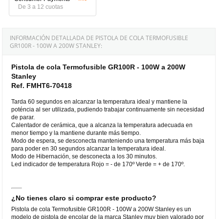
De 3 a 12 cuotas
INFORMACIÓN DETALLADA DE PISTOLA DE COLA TERMOFUSIBLE
GR100R - 100W A 200W STANLEY:
Pistola de cola Termofusible GR100R - 100W a 200W
Stanley
Ref. FMHT6-70418
Tarda 60 segundos en alcanzar la temperatura ideal y mantiene la
poténcia al ser utilizada, pudiendo trabajar continuamente sin necesidad
de parar.
Calentador de cerámica, que a alcanza la temperatura adecuada en
menor tiempo y la mantiene durante más tiempo.
Modo de espera, se desconecta manteniendo una temperatura más baja
para poder en 30 segundos alcanzar la temperatura ideal.
Modo de Hibernación, se desconecta a los 30 minutos.
Led indicador de temperatura Rojo = - de 170º Verde = + de 170º.
¿No tienes claro si comprar este producto?
Pistola de cola Termofusible GR100R - 100W a 200W Stanley es un
modelo de pistola de encolar de la marca Stanley muy bien valorado por