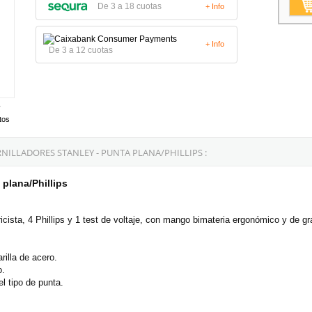
De 3 a 18 cuotas
+ Info
+ Info
De 3 a 12 cuotas
tos
ILLADORES STANLEY - PUNTA PLANA/PHILLIPS :
 plana/Phillips
icista, 4 Phillips y 1 test de voltaje, con mango bimateria ergonómico y de g
illa de acero.
o.
l tipo de punta.