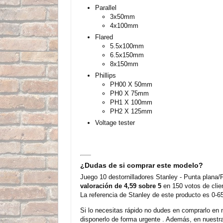
Parallel
3x50mm
4x100mm
Flared
5.5x100mm
6.5x150mm
8x150mm
Phillips
PH00 X 50mm
PH0 X 75mm
PH1 X 100mm
PH2 X 125mm
Voltage tester
¿Dudas de si comprar este modelo?
Juego 10 destornilladores Stanley - Punta plana/
valoración de 4,59 sobre 5
en 150 votos de clie
La referencia de Stanley de este producto es 0-6
Si lo necesitas rápido no dudes en comprarlo en 
disponerlo de forma urgente . Además, en nuestra