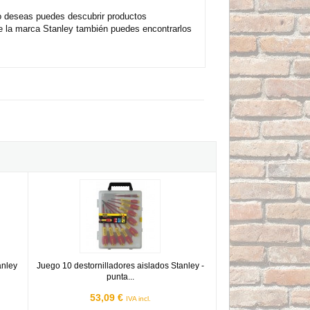
o deseas puedes descubrir productos
de la marca Stanley también puedes encontrarlos
 Stanley Fatmax - punta Plana/Pozidrive/ Phillips
Juego 10 destornilladores aislados Stanley - punta Plana/Pozidr
anley
Juego 10 destornilladores aislados Stanley -
punta...
53,09 €
IVA incl.