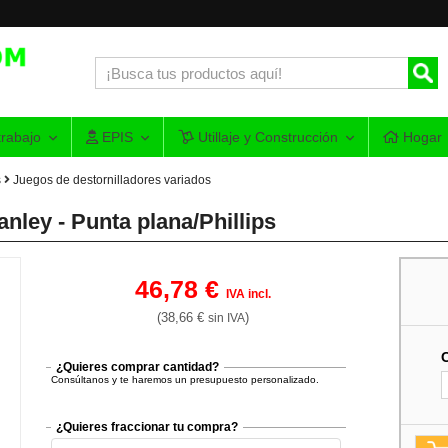
rabajo
EPIS
Utillaje y Construcción
Hogar
s
Juegos de destornilladores variados
nley - Punta plana/Phillips
46,78 €
IVA incl.
(38,66 €
)
sin IVA
¿Quieres comprar cantidad?
Consúltanos y te haremos un presupuesto personalizado.
¿Quieres fraccionar tu compra?