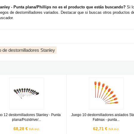
anley - Punta plana/Phillips no es el producto que estás buscando?
Si l
uegos de destornilladores variados. Destacar que si buscas otros productos 
buscador.
 de destornilladores Stanley
hillips
12 destornilladores Stanley - Punta plana/Pozidrive/ Phillips
Juego 10 destornilladores aislados
o 12 destornilladores Stanley - Punta
Juego 10 destornilladores aislados St
plana/Pozidrive/...
Fatmax - punta...
68,28 €
62,71 €
IVA incl.
IVA incl.