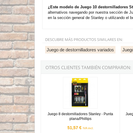
¿Este modelo de Juego 10 destornilladores St
alternativos navegando por nuestra sección de J
en la sección general de Stanley o utilizando el 
DESCUBRE MÁS PRODUCTOS SIMILARES EN:
Juego de destornilladores variados
Juego
OTROS CLIENTES TAMBIÉN COMPRARON:
Juego 8 destornilladores Stanley - Punta plana/P
Juego 
Juego 8 destornilladores Stanley - Punta
Jueg
plana/Phillips
51,57 €
IVA incl.