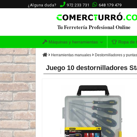
¿Alguna duda?
972 233 731
648 179 479
Tu Ferretería Profesional Online
Máquinas y herramientas
Ropa de t
Herramientas manuales
Destornilladores y punta
Juego 10 destornilladores Sta