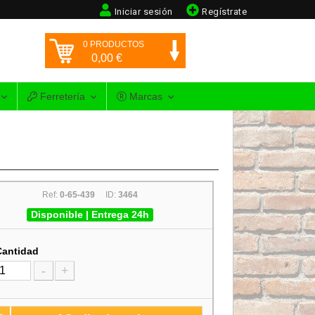
Iniciar sesión
Regístrate
0
PRODUCTOS
0,00
€
Ferretería
Marcas
Ref:
0-65-439
ID:
3464
Disponible | Entrega 24h
Cantidad
-
+