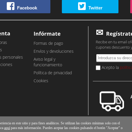
Facebook
Twitter
enta
Infórmate
Regístrat
Recibe en tu email of
pras
Formas de pago
cupones descuento 
s
Envíos y devoluciones
s personales
Aviso legal y
cciones
funcionamiento
Acepto la
políti
Política de privacidad
Cookies
iencia en este sitio y para fines analíticos. Se utilizan las cookies mínimas solo con el
ica
aquí
para más información. Puedes aceptar las cookies pulsando el botón "Aceptar" o