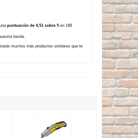
 una
puntuación de 4,51 sobre 5
en 188
uestra tienda.
ntrarás muchos más productos similares que te
Max Heavy Duty Stanley
Cuchillo con hoja retráctil Fatmax EXO Stanley