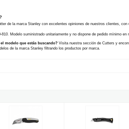
o?
utter de la marca Stanley con excelentes opiniones de nuestros clientes, con
0-810. Modelo suministrado unitariamente y no dispone de pedido mínimo en n
n el modelo que estás buscando?
Visita nuestra sección de Cutters y enco
elos de la marca Stanley filtrando los productos por marca.
eda Stanley de 18mm
 metálico swivel-lock Stanley FatMax
Cuchillo Hoja retráctil negro Fat