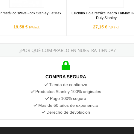
er metálico swivel-lock Stanley FatMax
Cuchillo Hoja retráctil negro FatMax 
Duty Stanley
19,58 €
27,15 €
IVA incl.
IVA incl.
¿POR QUÉ COMPRARLO EN NUESTRA TIENDA?
COMPRA SEGURA
Tienda de confianza
Productos Stanley 100% originales
Pago 100% seguro
Más de 60 años de experiencia
Derecho de devolución