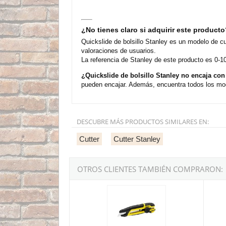
¿No tienes claro si adquirir este product
Quickslide de bolsillo Stanley es un modelo de c
valoraciones de usuarios.
La referencia de Stanley de este producto es 0-1
¿Quickslide de bolsillo Stanley no encaja co
pueden encajar. Además, encuentra todos los mod
DESCUBRE MÁS PRODUCTOS SIMILARES EN:
Cutter
Cutter Stanley
OTROS CLIENTES TAMBIÉN COMPRARON:
Cutter bimaterial segmentación lateral con ru
Cutter