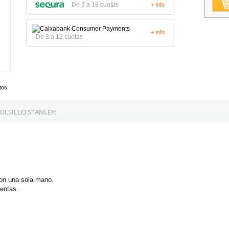
De 3 a 18 cuotas
+ Info
+ Info
De 3 a 12 cuotas
tos
OLSILLO STANLEY:
con una sola mano.
ientas.