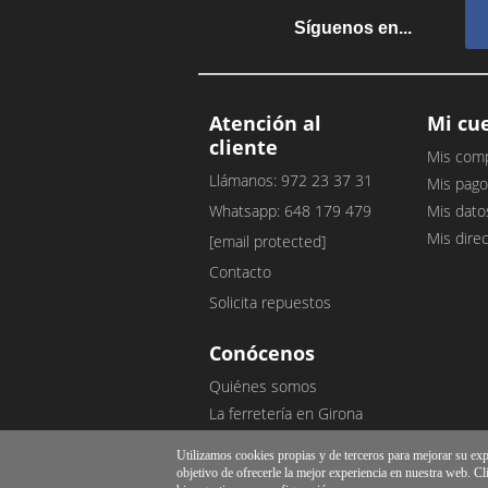
Síguenos en...
Atención al
Mi cu
cliente
Mis com
Llámanos: 972 23 37 31
Mis pago
Whatsapp: 648 179 479
Mis dato
Mis dire
[email protected]
Contacto
Solicita repuestos
Conócenos
Quiénes somos
La ferretería en Girona
Nuestro blog
Utilizamos cookies propias y de terceros para mejorar su exper
Opiniones de clientes
objetivo de ofrecerle la mejor experiencia en nuestra web. Cl