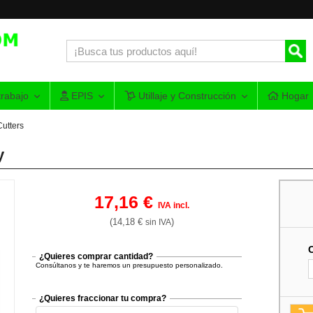
rabajo
EPIS
Utillaje y Construcción
Hogar
Cutters
y
17,16 €
IVA incl.
(14,18 €
)
sin IVA
¿Quieres comprar cantidad?
Consúltanos y te haremos un presupuesto personalizado.
¿Quieres fraccionar tu compra?