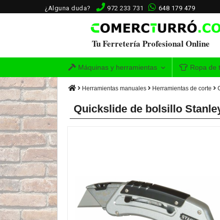
¿Alguna duda?
972 233 731
648 179 479
Tu Ferretería Profesional Online
Máquinas y herramientas
Ropa de t
Herramientas manuales
Herramientas de corte
Quickslide de bolsillo Stanle