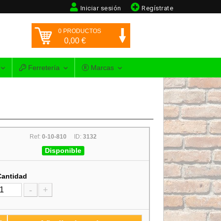
Iniciar sesión
Regístrate
0
PRODUCTOS
0,00
€
Ferretería
Marcas
Ref:
0-10-810
ID:
3132
Disponible
Cantidad
-
+