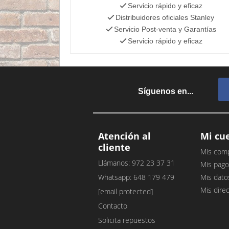
Servicio rápido y eficaz
Distribuidores oficiales Stanley
Servicio Post-venta y Garantías
Servicio rápido y eficaz
Síguenos en...
Atención al
Mi cu
cliente
Mis com
Llámanos: 972 23 37 31
Mis pago
Whatsapp: 648 179 479
Mis dato
Mis dire
[email protected]
Contacto
Solicita repuestos