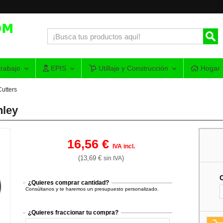
rabajo
EPIS
Utillaje y Construcción
Hogar
Cutters
nley
16,56 €
IVA incl.
(13,69 €
)
sin IVA
¿Quieres comprar cantidad?
Consúltanos y te haremos un presupuesto personalizado.
¿Quieres fraccionar tu compra?