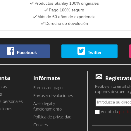
Productos Stanley 100% originales
Pago 100% seguro
Más de 60 años de experiencia
Derecho de devolución
Facebook
Twitter
enta
Infórmate
Regístrat
Recibe en tu email of
pras
Formas de pago
cupones descuento 
s
Envíos y devoluciones
s personales
Aviso legal y
cciones
funcionamiento
Acepto la
políti
Política de privacidad
Cookies