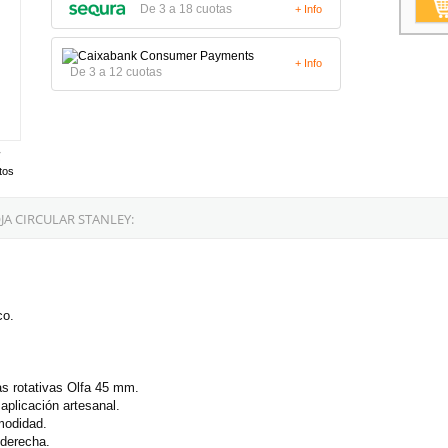
De 3 a 18 cuotas
+ Info
+ Info
De 3 a 12 cuotas
tos
A CIRCULAR STANLEY:
co.
s rotativas Olfa 45 mm.
 aplicación artesanal.
modidad.
 derecha.