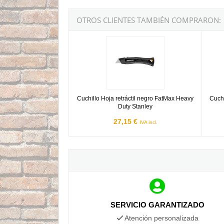
OTROS CLIENTES TAMBIÉN COMPRARON:
Cuchillo Hoja retráctil negro FatMax Heavy Dut
Cuchil
Cuchillo Hoja retráctil negro FatMax Heavy
Cuchi
Duty Stanley
27,15 €
IVA incl.
SERVICIO GARANTIZADO
Atención personalizada