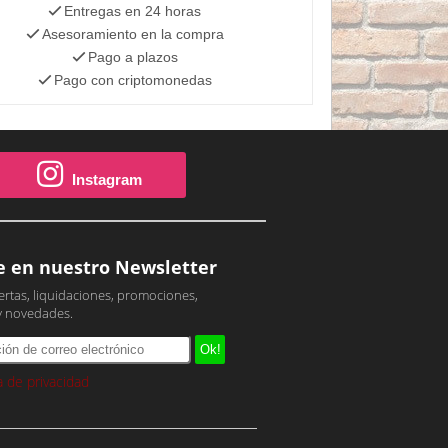
Entregas en 24 horas
Asesoramiento en la compra
Pago a plazos
Pago con criptomonedas
Instagram
e en nuestro Newsletter
ertas, liquidaciones, promociones,
y novedades.
ca de privacidad