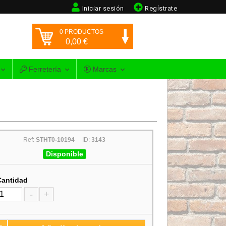
Iniciar sesión
Regístrate
0
PRODUCTOS
0,00
€
Ferretería
Marcas
Ref:
STHT0-10194
ID:
3143
Disponible
Cantidad
-
+