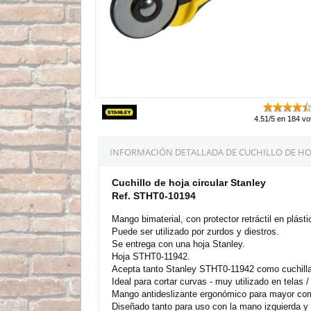
4.51/5 en 184 vo
INFORMACIÓN DETALLADA DE CUCHILLO DE HOJ
Cuchillo de hoja circular Stanley
Ref. STHT0-10194
Mango bimaterial, con protector retráctil en plásti
Puede ser utilizado por zurdos y diestros.
Se entrega con una hoja Stanley.
Hoja STHT0-11942.
Acepta tanto Stanley STHT0-11942 como cuchilla
Ideal para cortar curvas - muy utilizado en telas /
Mango antideslizante ergonómico para mayor co
Diseñado tanto para uso con la mano izquierda y