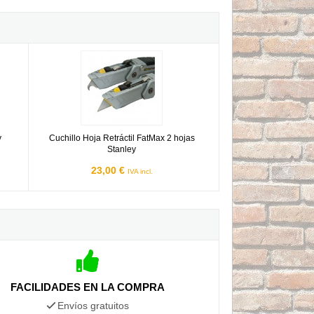
Cuchillo Hoja Retráctil FatMax 2 hojas Stanley
y
Cuchillo Hoja Retráctil FatMax 2 hojas
Stanley
23,00 €
IVA incl.
FACILIDADES EN LA COMPRA
Envíos gratuitos